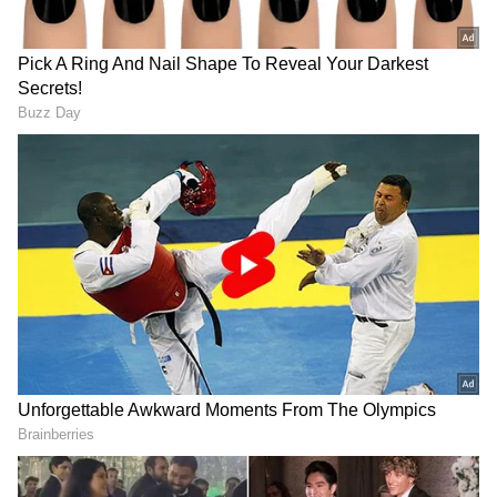
DOWNLOAD APP
నేటినుంచి ప్రాంతీయ భాషల్లో సుప్రీంకోర్టు తీర్పులు..
2021 జనవరి 6 తిరుగుబాటు జరిగిన మరుసటి రోజు,
వాషింగ్టన్ లోని యూఎస్ క్యాపిటల్ పై దాడి చేయడం జో
బైడెన్ చేతిలో ఓడిపోయినట్లు ధృవీకరించడాన్ని ఆపడానికి
అతడి మద్దతుదారులు ప్రయత్నించారు. దీంతో ఫేస్ బుక్
ట్రంప్ ను నిషేధించింది. కాగా.. నిషేధాన్ని రద్దు చేయాలని