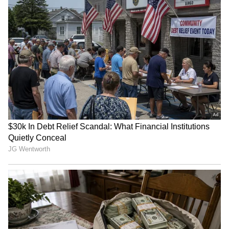
ఘనవిజయం సాధించడానికి సోషల్ మీడియాపై
ఆయనకున్న పరపతి, అపారమైన డిజిటల్ రీచ్ ఒక ప్రధాన
కారణం. కాగా.. కొత్త ట్విట్టర్ యజమాని ఎలాన్ మస్క్ గత
నవంబర్ లో ట్రంప్ ఖాతాను పునరుద్ధరించారు. కానీ ఆయన
ఇంకా అందులో ఎలాంటి పోస్టు చేయలేదు.