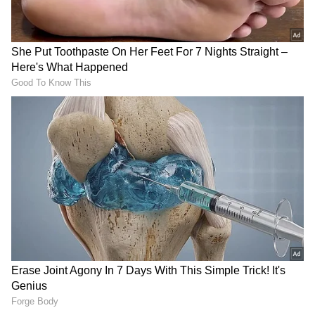
USA Iran: అమెరికాకు ఇరాన్
USA Iran: ఇరాన్‌తో యుద్ధం..
మాస్ వార్నింగ్‌.. 9/11 తరహా
అమెరికా ఇప్ప‌టి వ‌ర‌కు ఎన్ని
దాడులు చేస్తామంటూ హెచ్చ‌రిక
కోట్లు ఖ‌ర్చు చేసిందో తెలిస్తే షాక్
అవ్వాల్సిందే
LATEST VIDEOS
చీరను నేసిన సీఎం చంద్రబాబు | CM
Chandrababu Chirala tour | Asianet
Telugu
బంగాళాఖాతంలో అల్పపీడనం...ఇక ఏపీలో
కాగా.. క్యాపిటల్ దాడి కేసులో ట్రంప్ పాత్రపై విచారణ
దంచుడే | Asianet News Telugu
జరపాలని అమెరికా కాంగ్రెస్ కమిటీ డిసెంబరులో సిఫారసు
చేసింది. అయితే 88 మిలియన్ల మంది ఫాలోవర్లు ఉన్న
ఆయన ట్విట్టర్ ఖాతాను కూడా అల్లర్ల తర్వాత బ్లాక్ చేశారు.
ఆయనకు ట్రూత్ సోషల్ మీడియాలో ఐదు మిలియన్ల కంటే
తక్కువ మంది ఫాలోవర్లే ఉన్నారు. 2016లో ట్రంప్