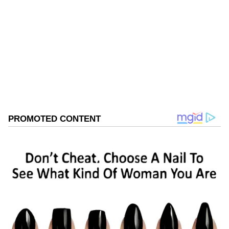
Sreeharsha Gopagani
SG
డొనాల్డ్ ట్రంప్
Follow Us