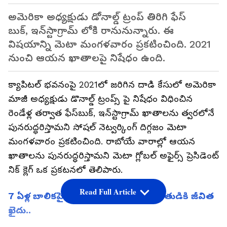
అమెరికా అధ్యక్షుడు డోనాల్డ్ ట్రంప్ తిరిగి ఫేస్
బుక్, ఇన్‌స్టాగ్రామ్‌ లోకి రానునున్నారు. ఈ
విషయాన్ని మెటా మంగళవారం ప్రకటించింది. 2021
నుంచి ఆయన ఖాతాలపై నిషేధం ఉంది.
క్యాపిటల్ భవనంపై 2021లో జరిగిన దాడి కేసులో అమెరికా
మాజీ అధ్యక్షుడు డొనాల్డ్ ట్రంప్స్ పై నిషేధం విధించిన
రెండేళ్ల తర్వాత ఫేస్‌బుక్, ఇన్‌స్టాగ్రామ్‌ ఖాతాలను త్వరలోనే
పునరుద్ధరిస్తామని సోషల్ నెట్వర్కింగ్ దిగ్గజం మెటా
మంగళవారం ప్రకటించింది. రాబోయే వారాల్లో ఆయన
ఖాతాలను పునరుద్ధరిస్తామని మెటా గ్లోబల్ అఫైర్స్ ప్రెసిడెంట్
నిక్ క్లెగ్ ఒక ప్రకటనలో తెలిపారు.
Read Full Article
7 ఏళ్ల బాలికపై అత్యాచారం కేసులో నిందితుడికి జీవిత
ఖైదు..