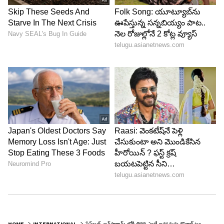
HOME
INTERNATIONAL
ఫేస్‌బుక్, ఇన్‌స్టాగ్రామ్‌ లోకి తిరిగి ఎంట్రీ ఇవ్వనున్న డొనాల్డ్ ట్రంప్‌.. రెండేళ్ల తరువాత నిషేధం ఎత్తివేత..