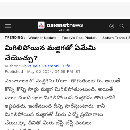
తెలుగు
TRENDING :
Weather Update
Today's Rasi Phalalu
Saturn Transit 
మిగిలిపోయిన మజ్జిగతో ఏమేమి
చేయొచ్చు?
Author :
Shivaleela Rajamoni
|
Life
Published :
May 02 2024, 04:55 PM IST
ఎండాకాలంలో మజ్జిగను రోజూ తాగుతుంటారు. అయితే
కొన్ని కొన్ని సార్లు మజ్జిగ మిగిలిపోతుంటుంది. అయితే
చాలా మంది ఇలా మిగిలిపోయిన మజ్జిగను తాగడానికి
ఇష్టపడరు. ఇంకేముంది దీన్ని పారేస్తుంటారు. కానీ
మిగిలిపోయిన మజ్జిగతో మీరు ఎన్నో ప్రయోగాలు
చేయొచ్చు. దీనితో మీరు టేస్టీ టేస్టీ వంటలు