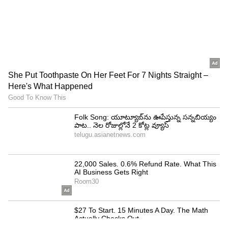
చాలా మందంగా మారుతుంది. అందుకే చాలా మంది
పెరుగుకు బదులుగా మజ్జిగనే గ్రీవికి ఉపయోగిస్తారు. అలాగే
మాంసాహారం చేయడానికి కూడా మజ్జిగను
ఉపయోగించొచ్చు. అయితే మాంసాహారంలో మజ్జిగను
ఉపయోగించే ముందు రుచి చూసి ఆ తర్వాత ఆహారంలో
కలుపుకోవాలి.