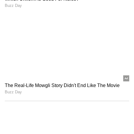
3
5
గ్రేవీ తయారు చేయడానికి..
ఈసారి గ్రేవీని తయారు చేయడానికి పెరుగుకు బదులుగా
మజ్జిగను వాడండి. అవును మజ్జిగ గ్రేవీ రుచిని బాగా
పెంచుతుంది. మజ్జిగను వాడితే గ్రేవీ రంగు కూడా చాలా
బాగుంటుంది. గ్రేవీ రుచి, రంగు ఎంత రుచిగా ఉంటుందో
మీరు ఊహించలేరు. మజ్జిగను ఉపయోగించడం వల్ల గ్రేవీ