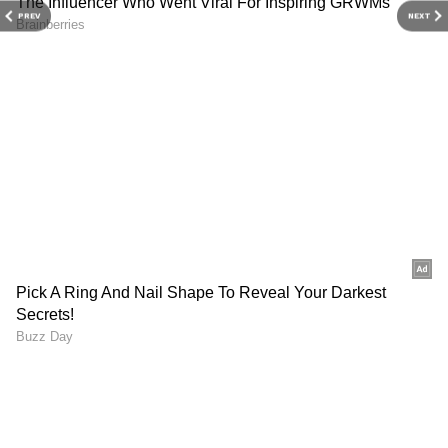
PREV
NEXT
అయితే ప్రతి డ్రింక్ మన ఆరోగ్యానికి ఎన్నో విధాలుగా మేలు
చేస్తుంది. కానీ ఎండాకాలంలో చాలా మంది మజ్జిగను
తాగడానికే ఎక్కువగా ఇష్టపడతారు. నిజానికి దీనిని మనం
ఇంట్లోనే చాలా ఈజీగా తయారుచేసుకోవచ్చు. అలాగే దాహం
వేసినప్పుడల్లా తాగొచ్చు. అందుకే చాలా మంది
అవసరమైన దానికంటే మజ్జిగను కాస్త ఎక్కువగానే
తయారుచేస్తారు. కానీ కొన్ని కొన్ని సార్లు మజ్జిగను ఎవరూ
తాగకపోవడంతో అది అలాగే మిగిలిపోతుంది. అయితే
మిగిలిపోయిన మజ్జిగ మరుసటి రోజుకల్లా మరింత పుల్లగా
మారుతుంది. అందుకే దీన్ని ఎవరూ తాగాలనుకోరు.
ఇంకేముంది డస్ట్ బిన్ లో పారేస్తారు. కానీ మిగిలిపోయిన
మజ్జిగను ఉపయోగించి మీరు ఎన్నో టేస్టీ టేస్టీ వంటకాలను
తయారుచేయొచ్చు. అవేంటో ఇప్పుడు తెలుసుకుందాం
పదండి.