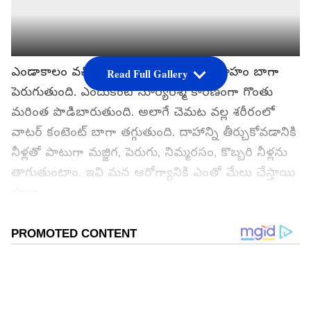
ఎండాకాలం వచ్చిందంటే చాలు ఆకలి తగ్గి దాహం బాగా
Read Full Gallery
పెరుగుతుంది. ఎందుకంటే సూర్యరశ్మి కారణంగా గొంతు
మరింత పొడిబారుతుంది. అలాగే చెమట వల్ల శరీరంలో
వాటర్ కంటెంట్ బాగా తగ్గుతుంది. దాహాన్ని తీర్చుకోవడానికి
నీళ్లతో పాటుగా మజ్జిగ, పెరుగు, నిమ్మరసం, కొబ్బరి నీళ్లను
తాగుతుంటాం. ఇవి మన ఆరోగ్యానికి ఎంతో మేలు చేస్తాయి
కూడా.
గూగుల్‌లో ఆసక్తికరమైన సమాచారం కోసం ఏసియానెట్ తెలుగు
ను మీ ఫ్రిఫర్డ్ సోర్స్ గా ఎంచుకోండి