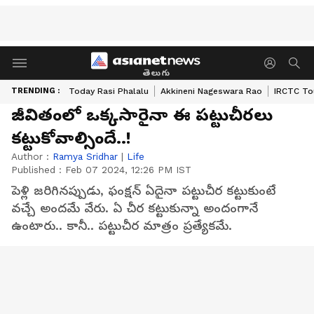
తెలుగు
TRENDING :
Today Rasi Phalalu
Akkineni Nageswara Rao
IRCTC To
జీవితంలో ఒక్కసారైనా ఈ పట్టుచీరలు
కట్టుకోవాల్సిందే..!
Author :
Ramya Sridhar
|
Life
Published :
Feb 07 2024, 12:26 PM IST
పెళ్లి జరిగినప్పుడు, ఫంక్షన్ ఏదైనా పట్టుచీర కట్టుకుంటే
వచ్చే అందమే వేరు. ఏ చీర కట్టుకున్నా అందంగానే
ఉంటారు.. కానీ.. పట్టుచీర మాత్రం ప్రత్యేకమే.