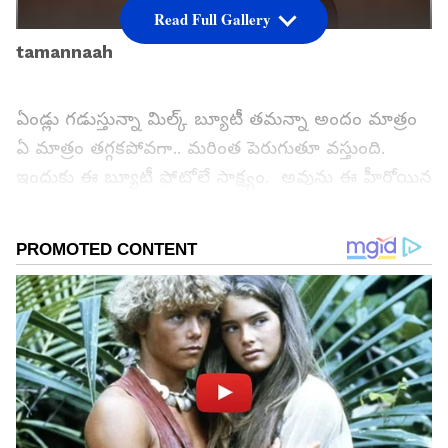
Read Full Gallery
tamannaah
ఏండ్లు గడుస్తున్నా మిల్క్ బ్యూటీ తమన్నా అందం మాత్రం
ఏ మాత్రం తగ్గకపోవగా.. మరింత పెరుగుతూ వస్తుంది.
ఇందుకు ఈ బ్యూటీ ఫోటోలే సాక్ష్యం. అవును ఈ హీరోయిన
వయసు పెరుగుతూ పోతున్నా.. ఇంకా 18 ఏండ్ల
అమ్మాయిలాగే కనిపిస్తుంటుంది. అందులోనూ తమన్నా.. లైట్
మేకప్ మాత్రమే వేసుకుంటుందట. ఇది ఆమెను మరింత
అందంగా కనిపించేలా చేస్తుంది.
గూగుల్‌లో ఆసక్తికరమైన సమాచారం కోసం ఏసియానెట్ తెలుగు
ను మీ ఫ్రిఫర్డ్ సోర్స్ గా ఎంచుకోండి