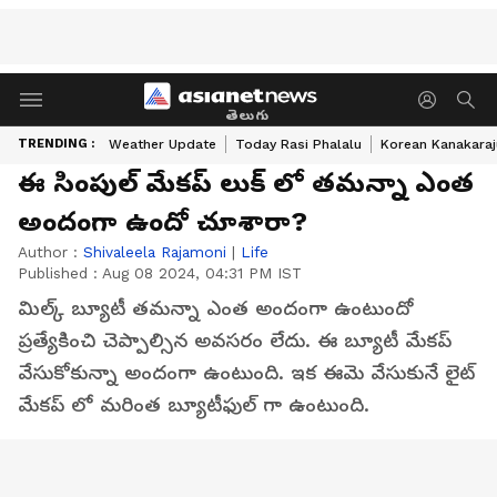
తెలుగు
TRENDING :
Weather Update
Today Rasi Phalalu
Korean Kanakaraj
ఈ సింపుల్ మేకప్ లుక్ లో తమన్నా ఎంత
అందంగా ఉందో చూశారా?
Author :
Shivaleela Rajamoni
|
Life
Published :
Aug 08 2024, 04:31 PM IST
మిల్క్ బ్యూటీ తమన్నా ఎంత అందంగా ఉంటుందో
ప్రత్యేకించి చెప్పాల్సిన అవసరం లేదు. ఈ బ్యూటీ మేకప్
వేసుకోకున్నా అందంగా ఉంటుంది. ఇక ఈమె వేసుకునే లైట్
మేకప్ లో మరింత బ్యూటీఫుల్ గా ఉంటుంది.