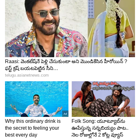
Tamannah
తమన్నా పెదవులు కాటన్ క్యాండీ పింక్ లో మెరిసిపోతూ
ఉంటాయి. ఈమె పెదాలు అందంగా కనిపించేందుకు మంచి
ప్రొడక్ట్స్ ను వాడుతుంది. అలాగే ఈమె బుగ్గలు కూడా
ఎర్రగా మెరసిపోతూ ఉంటాయి. ఈమె వాడే ఐషాడో
తమన్నాకు బార్బీ లుక్ ను ఇస్తుంది.