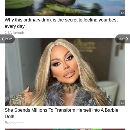
PREV
NEXT
3
6
తమన్నా బ్యూటీఫుల్ గా కనిపించడానికి పెద్దగా మేకప్ ను
వాడదు. అయితే ఈమె బ్రోంన్జ్ మేకప్ ఆమెకు మంచి లుక్ ను
అందిస్తుంది. ఇది అందరిలో ఆమెను స్పెషల్ గా కనిపించేలా