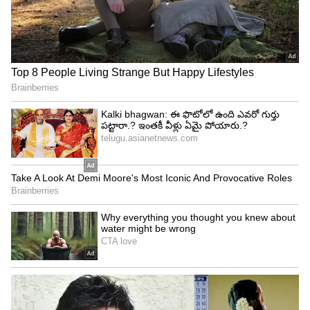
ఇక పోతే తమన్నా లుక్స్ గురించి ప్రత్యేకంగా చెప్పాల్సిన
అవసరం లేదు. ఈమె స్మోకీ కళ్లు ప్రతి ఒక్కరినీ
ఆకట్టుకుంటాయి. కళ్లకు వాడే మేకప్ కళ్లను మరింత
అందంగా కనిపించేలా చేస్తుంది. ఇకపోతే తమన్నా ఎప్పుడూ
కూడా సిగ్నేచర్ టచ్ ను కలిగి ఉంటుంది.
5
6