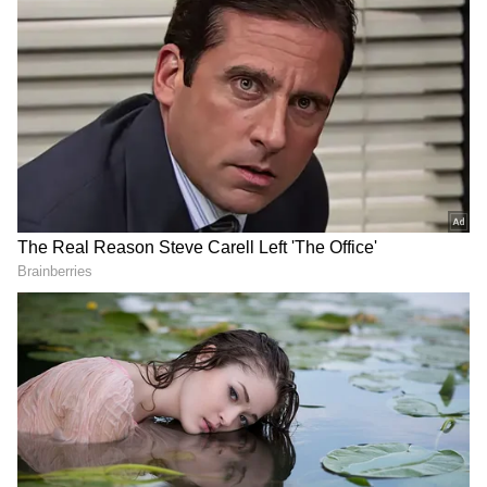
తమన్నా తెల్లగా ఉండటంతో ఆమె లైట్ ఎర్రగా ఉండే మేకప్
ను వాడుతుంది. అలాగే ఆకట్టుకునే కనురెప్పలు,
నిగనిగలాడే ఎర్రని పెదాలతో చూపులు తిప్పుకోకుండా
చేస్తుంది. ఈ హీరోయిన్ లా మీరు కూడా మేకప్ ను ట్రై చేస్తే
అందంగా కనిపిస్తారు.