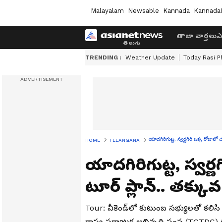
Malayalam
Newsable
Kannada
Kannada
తాజా వార్తలు
ఎ
TRENDING :
Weather Update
Today Rasi P
యాద‌గిరిగుట్ట‌, స్వర్ణగిరి ఒక్క రోజులో చ
HOME
TELANGANA
యాద‌గిరిగుట్ట‌, స్వర్
టూర్ ప్లాన్.. తక్కువ
Tour: వీకెండ్‌లో కుటుంబ సభ్యులతో కలిసి 
రాష్ట్ర పర్యాటక అభివృద్ధి సంస్థ (TGTDC)