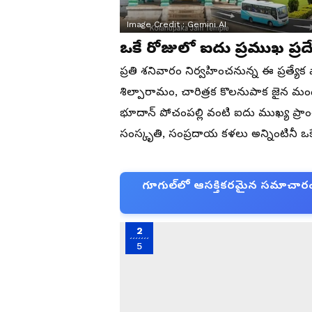
Image Credit :
Gemini AI
ఒకే రోజులో ఐదు ప్రముఖ ప్ర
ప్రతి శనివారం నిర్వహించనున్న ఈ ప్రత్యేక 
శిల్పారామం, చారిత్రక కొలనుపాక జైన మంది
భూదాన్ పోచంపల్లి వంటి ఐదు ముఖ్య ప్రాం
సంస్కృతి, సంప్రదాయ కళలు అన్నింటినీ 
గూగుల్‌లో ఆసక్తికరమైన సమాచారం కో
2
5