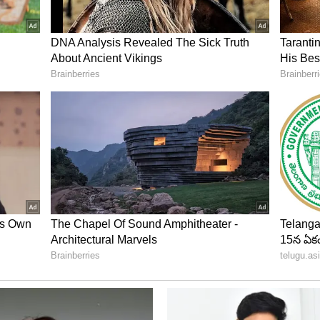
మినీ బస్సు ప్రయాణం, ఉదయం అల్పాహారం, మధ్యాహ్న భోజనం,
లు అన్నీ టికెట్ ధరలోనే ఉంటాయి. దీంతో ప్రత్యేకంగా భోజనం
 చెందాల్సిన అవసరం ఉండదు. కుటుంబంతో కలిసి
చ్చు.