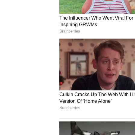
Image Credit :
Our Own
టికెట్‌లోనే అన్ని సౌకర్యాలు
ఈ టూర్ ప్యాకేజీలో రెండు వైపులా ఏసీ 
సాయంత్రం అల్పహారం, ఆలయ దర్శన ఏర్పాట్
లేదా ప్రయాణ ఏర్పాట్ల గురించి ఆందోళన
సౌకర్యవంతమైన ప్రయాణాన్ని ఆస్వాదించవ