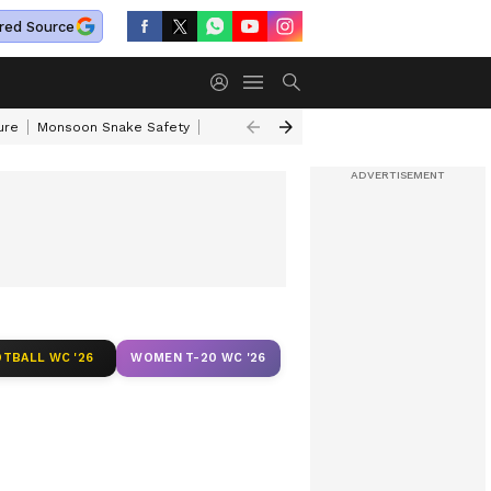
red Source
ure
Monsoon Snake Safety
Akkineni Nageswara Rao
IRCTC Tour Pac
TBALL WC '26
WOMEN T-20 WC '26