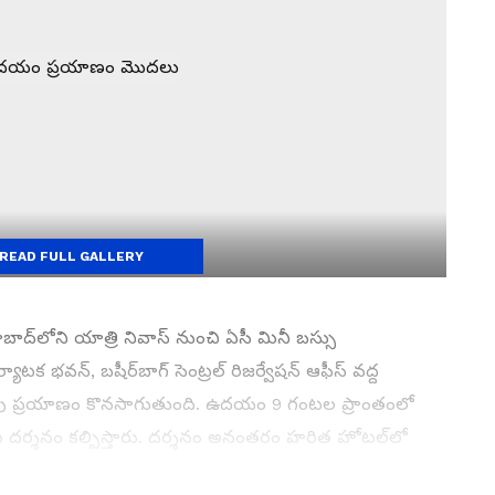
READ FULL GALLERY
ాద్‌లోని యాత్రి నివాస్ నుంచి ఏసీ మినీ బస్సు
 భవన్, బషీర్‌బాగ్ సెంట్రల్ రిజర్వేషన్ ఆఫీస్ వద్ద
వైపు ప్రయాణం కొనసాగుతుంది. ఉదయం 9 గంటల ప్రాంతంలో
్వామి దర్శనం కల్పిస్తారు. దర్శనం అనంతరం హరిత హోటల్‌లో