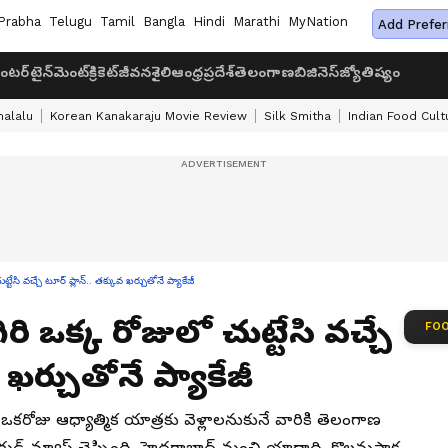
Prabha
Telugu
Tamil
Bangla
Hindi
Marathi
MyNation
Add Prefer
ంటర్‌టైన్‌మెంట్
క్రికెట్
జీవనశైలి
ఆంధ్రప్రదేశ్
తెలంగాణ
బిజినెస్
జ్యోతిష్యం
halalu
Korean Kanakaraju Movie Review
Silk Smitha
Indian Food Cult
ుట్టేసి వచ్చే టూర్ ప్లాన్.. తక్కువ ఖర్చుతోనే ప్యాకేజీ
ణగిరి ఒక్క రోజులో చుట్టేసి వచ్చే
FOO
 ఖర్చుతోనే ప్యాకేజీ
ఒకరోజు ఆధ్యాత్మిక యాత్రకు వెళ్లాలనుకునే వారికి తెలంగాణ
 గుడ్ న్యూస్ చెప్పింది. హైదరాబాద్ నుంచి యాదాద్రి, కొలనుపాక,