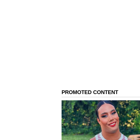
ప్రారంభమవుతుంది. రాత్రి 7.30 గంటలకు సిట
4
5