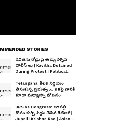
MMENDED STORIES
కవితను రోడ్డు పై ఈడ్చుకెళ్ళిన
పోలీస్ లు | Kavitha Detained
During Protest | Political
Tensions
Telangana: కీలక నిర్ణయం
తీసుకున్న ప్రభుత్వం.. ఇకపై వారికి
కూడా మధ్యాహ్న భోజనం
BRS vs Congress: జూపల్లి
కోసం కుర్చీ సిద్ధం చేసిన కేటీఆర్|
Jupalli Krishna Rao | Asianet
News Telugu