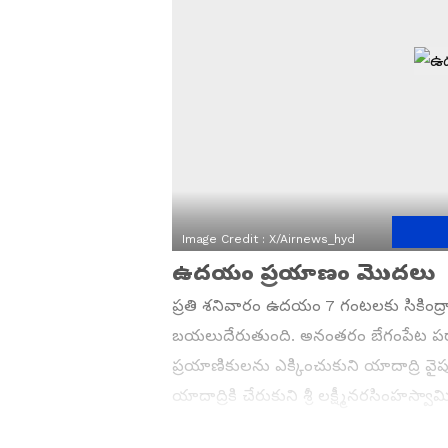
Image Credit :
X/airnews_hyd
ఉదయం ప్రయాణం మొదలు
ప్రతి శనివారం ఉదయం 7 గంటలకు సికింద్రాబ
బయలుదేరుతుంది. అనంతరం బేగంపేట పర్యాటక
ప్రయాణికులను ఎక్కించుకుని యాదాద్రి 
యాదాద్రికి చేరుకుని శ్రీ లక్ష్మీనరసింహస
అల్పాహారం ఏర్పాటు చేశారు.