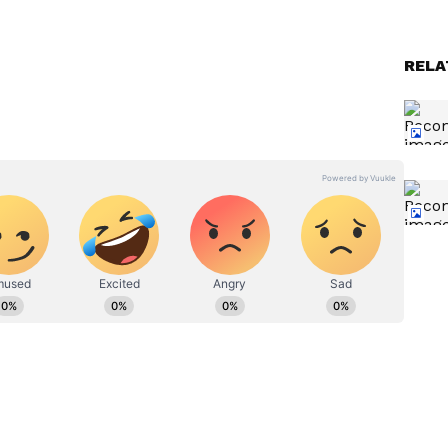
RELA
్పుడు
Lock: ఈ తాళానికి తాళం చెవి
ు. ఫ‌న్
ఉండ‌దు.. ఫింగ‌ర్ ప్రింట్‌తో ఓపెన్
తం
అయ్యే స్మార్ట్ లాక్