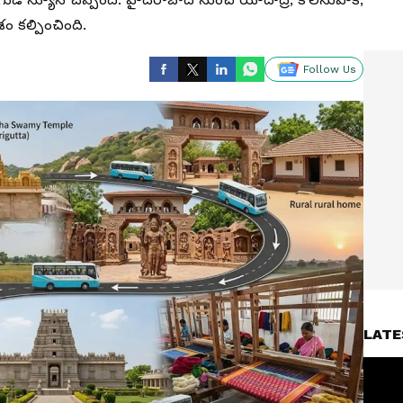
శం కల్పించింది.
Follow Us
LATE