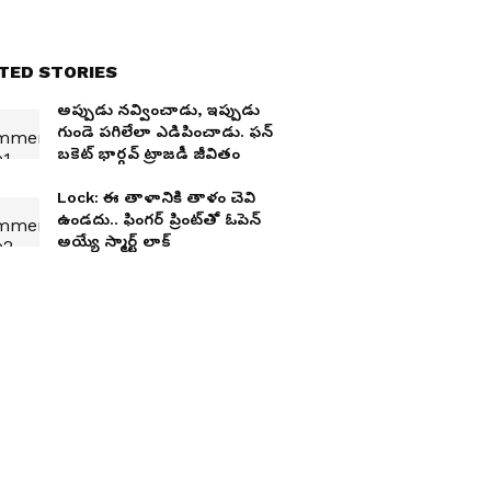
TED STORIES
అప్పుడు న‌వ్వించాడు, ఇప్పుడు
గుండె ప‌గిలేలా ఎడిపించాడు. ఫ‌న్
బ‌కెట్ భార్గ‌వ్ ట్రాజ‌డీ జీవితం
Lock: ఈ తాళానికి తాళం చెవి
ఉండ‌దు.. ఫింగ‌ర్ ప్రింట్‌తో ఓపెన్
అయ్యే స్మార్ట్ లాక్