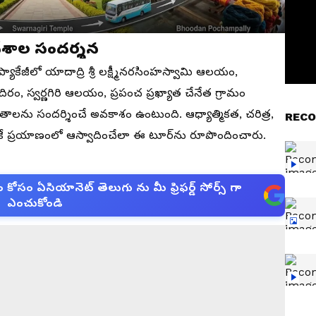
దేశాల సందర్శన
ప్యాకేజీలో యాదాద్రి శ్రీ లక్ష్మీనరసింహస్వామి ఆలయం,
రం, స్వర్ణగిరి ఆలయం, ప్రపంచ ప్రఖ్యాత చేనేత గ్రామం
తాలను సందర్శించే అవకాశం ఉంటుంది. ఆధ్యాత్మికత, చరిత్ర,
RECO
ఒకే ప్రయాణంలో ఆస్వాదించేలా ఈ టూర్‌ను రూపొందించారు.
సం ఏసియానెట్ తెలుగు ను మీ ఫ్రిఫర్డ్ సోర్స్ గా
ఎంచుకోండి