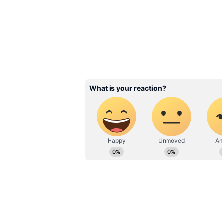
Related Articles
అప్పుడు న‌వ్వించాడు, ఇప
గుండె ప‌గిలేలా ఎడిపించాడ
బ‌కెట్ భార్గ‌వ్ ట్రాజ‌డీ జీవి
3
5