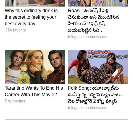
5
5
Image Credit :
Amazon.in
బలమైన నిర్మాణం.. తక్కువ విద్యుత్ వినియోగం
ఈ స్మార్ట్ లాక్‌ను జింక్, అలాయ్ స్టీల్‌తో తయారు చేశారు.
బలమైన నిర్మాణం ఉండటంతో దీర్ఘకాలం మన్నికగా
ఉంటుంది. తక్కువ విద్యుత్ వినియోగంతో పనిచేసేలా
ప్రత్యేక బ్యాటరీ సేవింగ్ టెక్నాలజీని అందించారు. తరచూ
ఛార్జింగ్ చేయాల్సిన అవసరం లేకుండా మంచి పనితీరు
అందిస్తుంది. ఇంటి భద్రత, కార్యాలయ భద్రత లేదా
ప్రయాణాల సమయంలో విలువైన వస్తువులను