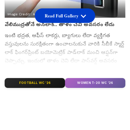
Image Credit :
Amazon.in
Read Full Gallery
వేలిముద్రతోనే అన్‌లాక్.. తాళం చెవి అవసరం లేదు
ఇంటి భద్రత, ఆఫీస్ లాకర్లు, బ్యాగులు లేదా వ్యక్తిగత
వస్తువులను సురక్షితంగా ఉంచాలనుకునే వారికి సీబీకే స్మార్ట్
లాక్ ఫింగర్‌ప్రింట్ బ‌యోమెట్రిక్ పాడ్‌లాక్ మంచి ఆప్ష‌న్‌గా
చెప్పొచ్చు. ఇందులో తాళం చెవి లేదా పాస్‌వర్డ్ అవసరం
ఉండదు. మీ వేలిముద్రతోనే క్షణాల్లో లాక్‌ను తెరవొచ్చు.
ఆధునిక బయోమెట్రిక్ టెక్నాలజీతో రూపొందించిన ఈ స్మార్ట్
FOOTBALL WC '26
WOMEN T-20 WC '26
లాక్ భద్రతతో పాటు వినియోగంలోనూ సౌకర్యాన్ని
అందిస్తుంది. ఈ స్మార్ట్ ప్యాడ్‌లాక్‌లో బ్లూటూత్, మొబైల్
యాప్ లేదా తాళం చెవి అవసరం ఉండదు. ముందుగా
నమోదు చేసిన వేలిముద్రతోనే లాక్‌ను తెరవవచ్చు. దీంతో
తాళం చెవి పోతుందేమో, పాస్‌వర్డ్ మరిచిపోతామేమో అనే
టెన్షన్ ఉండదు. చిన్నపిల్లలు, పెద్దవారు కూడా సులభంగా