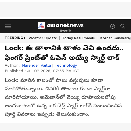
తెలుగు
TRENDING :
Weather Update
Today Rasi Phalalu
Korean Kanakaraj
Lock: ఈ తాళానికి తాళం చెవి ఉండ‌దు..
ఫింగ‌ర్ ప్రింట్‌తో ఓపెన్ అయ్యే స్మార్ట్ లాక్
Author :
Narender Vaitla
|
Technology
Published :
Jul 02 2026, 07:55 PM IST
Lock: మారిన కాలంతో పాటు వ‌స్తువులు కూడా
మారిపోతున్నాయి. చివ‌రికి తాళాలు కూడా స్మార్ట్‌గా
మారిపోయాయి. అమెజాన్‌లో వెయ్యి రూపాయ‌ల‌లోపు
అందుబాటులో ఉన్న ఒక బెస్ట్ స్మార్ట్ లాక్‌కి సంబంధించిన
పూర్తి వివ‌రాలు ఇప్పుడు తెలుసుకుందాం.