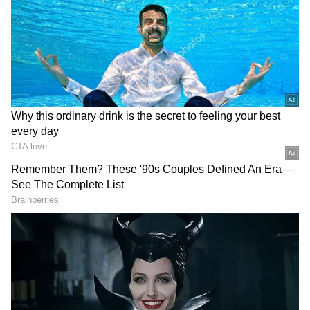
2
5
Image Credit :
Amazon.in
0.5 సెకన్లలో అన్‌లాక్.. 20 ఫింగర్‌ప్రింట్లు స్టోర్ చేసే
సౌకర్యం
ఈ బయోమెట్రిక్ లాక్ కేవలం అర సెకనులోనే అన్‌లాక్
అవుతుంది. ఇందులో గరిష్ఠంగా 20 వరకు వేలిముద్రలను
నమోదు చేసుకునే అవకాశం ఉంది. కుటుంబ సభ్యులు లేదా
కార్యాలయంలో ఉపయోగించే వారికి ఇది ఎంతో