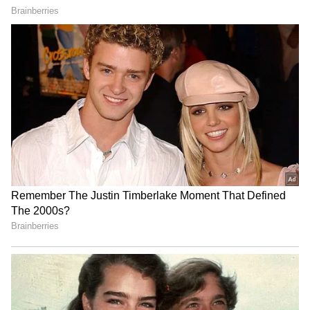
3
5
Image Credit :
Amazon.in
ఒక్కసారి ఛార్జ్ చేస్తే నెలల పాటు వినియోగం
ఈ స్మార్ట్ లాక్‌లో రీచార్జ్ చేసుకునే బ్యాటరీ ఉంటుంది.
యూఎస్‌బీ ఛార్జింగ్ కేబుల్ ద్వారా సుమారు ఒక గంటలో
పూర్తిగా ఛార్జ్ చేయవచ్చు. పూర్తి ఛార్జ్‌తో దాదాపు 9,000
సార్లు అన్‌లాక్ చేయవచ్చు లేదా సాధారణ వినియోగంలో 6
నుంచి 12 నెలల వరకు బ్యాటరీ పనిచేసే అవకాశం
ఉంటుంది. బ్యాటరీ స్థాయి తెలుసుకునేందుకు బ్యాటరీ