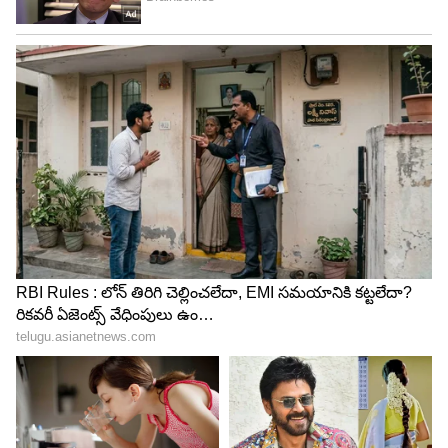
Image Credit :
Amazon.in
ఇంటి నుంచి ప్రయాణాల వరకు ఎక్కడైనా
ఉపయోగించొచ్చు
ఈ ఫింగర్‌ప్రింట్ ప్యాడ్‌లాక్ తక్కువ బరువుతో ఉండటంతో
ఎక్కడికైనా సులభంగా తీసుకెళ్లవచ్చు. ఇంటి తలుపులు,
ఆఫీస్ లాకర్లు, జిమ్ లాకర్లు, స్కూల్ లాకర్లు, సూట్‌కేసులు,
హ్యాండ్‌బ్యాగులు, గోల్ఫ్ బ్యాగులు, సైకిళ్లు, అల్మారాలు వంటి
అనేక చోట్ల దీనిని ఉపయోగించవచ్చు. వాటర్‌ప్రూఫ్ మెటల్
బాడీ ఉండటంతో బయట వాతావరణంలో కూడా ఇది
సమర్థంగా పనిచేస్తుంది.