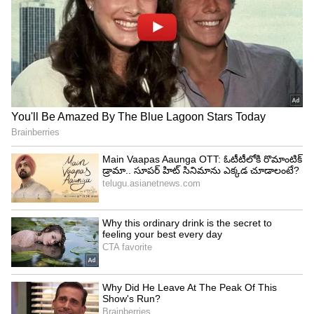
ఇండికేటర్ కూడా అందుబాటులో ఉంది.
4
5