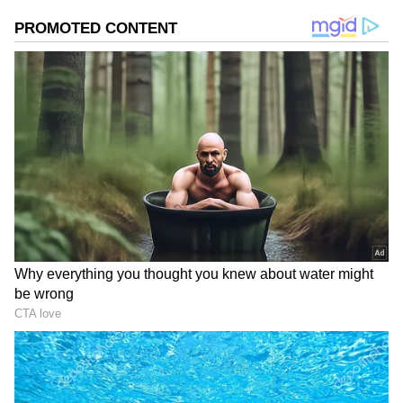
ఉపయోగించుకునేలా దీనిని రూపొందించారు. భద్రత కోసం
మొదట అడ్మిన్ వేలిముద్రను నమోదు చేయడం మంచిది.
గూగుల్‌లో ఆసక్తికరమైన సమాచారం కోసం ఏసియానెట్ తెలుగు
ను మీ ఫ్రిఫర్డ్ సోర్స్ గా ఎంచుకోండి