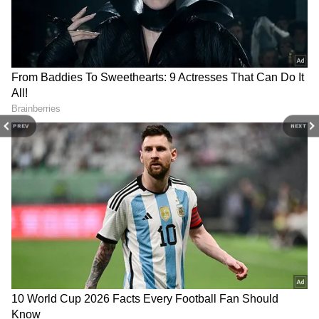
ఉపయోగపడుతుంది. ఒకటి కంటే ఎక్కువ మంది ఒకే
లాక్‌ను సురక్షితంగా వినియోగించుకునే వీలుంటుంది.
PREV
NEXT
Related Articles
హైద‌రాబాద్‌లోని ఈ ప్రాంతం త్వ‌ర‌లోనే మ‌రో
మియాపూర్ కావ‌డం ఖాయం.. ఇప్పుడు కొన్న‌వాళ్లు
అదృష్ట‌వంతులు
అప్పుడు న‌వ్వించాడు, ఇప్పుడు గుండె ప‌గిలేలా
ఎడిపించాడు. ఫ‌న్ బ‌కెట్ భార్గ‌వ్ ట్రాజ‌డీ జీవితం