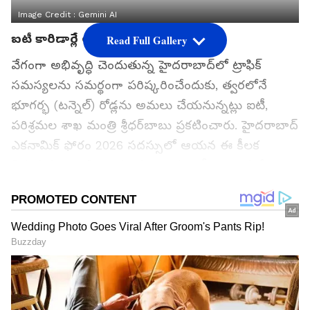
Image Credit :
Gemini AI
ఐటీ కారిడార్లే లక్ష్యంగా..
Read Full Gallery
వేగంగా అభివృద్ధి చెందుతున్న హైదరాబాద్‌లో ట్రాఫిక్
సమస్యలను సమర్థంగా పరిష్కరించేందుకు, త్వరలోనే
భూగర్భ (టన్నెల్) రోడ్లను అమలు చేయనున్నట్లు ఐటీ,
పరిశ్రమల శాఖ మంత్రి శ్రీధర్‌బాబు ప్రకటించారు. హైదరాబాద్
ఎకనామిక్ ఫోరం 2026 సదస్సులో ఆయన ఈ కీలక
విషయాన్ని వెల్లడించారు. ఈ ప్రాజెక్టు ఐటీ కారిడార్లలో
కార్యాలయాలకు వెళ్లే ఉద్యోగుల ప్రయాణాన్ని సులభతరం
చేయడమే లక్ష్యంగా పెట్టుకుంది.
హైదరాబాద్ నగరం విస్తరిస్తున్న కొద్దీ, ట్రాఫిక్ రద్దీ ఒక పెద్ద
సవాలుగా మారింది. ప్రస్తుతం ఉన్న ఫ్లైఓవర్లు, అండర్‌పాస్‌లు,
ఎలివేటెడ్ కారిడార్‌లు కొంతవరకు ఉపశమనం
కలిగించినప్పటికీ, ట్రాఫిక్ సమస్య ఇంకా పూర్తిగా తగ్గడం