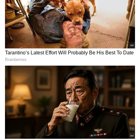
లేదు. ఈ నేపథ్యంలో, భూగర్భ మార్గాల ద్వారా అదనపు
పరిష్కారం కోసం తెలంగాణ ప్రభుత్వం ప్రణాళికలు
రూపొందిస్తోంది. ఈ కొత్త టన్నెల్ రోడ్ల నిర్మాణం
భాగ్యనగరంలో ట్రాఫిక్ రహిత ప్రయాణాన్ని సాధ్యం
చేస్తుందని మంత్రి శ్రీధర్‌బాబు విశ్వాసం వ్యక్తం చేశారు.
గూగుల్‌లో ఆసక్తికరమైన సమాచారం కోసం ఏసియానెట్ తెలుగు
ను మీ ఫ్రిఫర్డ్ సోర్స్ గా ఎంచుకోండి