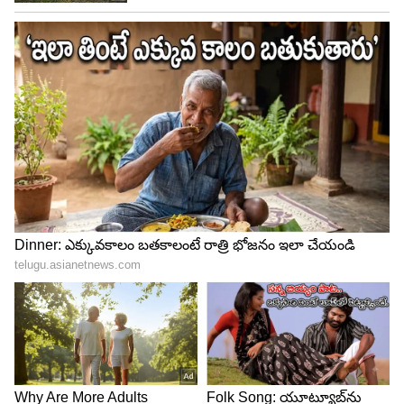
నిర్మాణం ప్రపంచంలోనే మొదటిసారి జరుగుతున్న ఒక
వినూత్న ప్రాజెక్టు అని తెలంగాణ ముఖ్యమంత్రి తెలిపారు. ఈ
ఆరు లేన్ల, 600 మీటర్ల పొడవైన అండర్‌పాస్ టన్నెల్‌కు
ఎయిర్‌పోర్ట్స్ అథారిటీ ఆఫ్ ఇండియా (AAI) నుంచి
అనుమతులు రావాల్సి ఉంది. ఈ సొరంగ మార్గం పారడైజ్
నుంచి సుచిత్ర జంక్షన్ వరకు నిర్మిస్తున్న 5.5 కిలోమీటర్ల
ఎలివేటెడ్ కారిడార్‌లో భాగం. ఇది ఉత్తర హైదరాబాద్ నుంచి
నగరంలోకి వచ్చే వాహనాల రద్దీని తగ్గించడంలో
సహాయపడుతుంది.