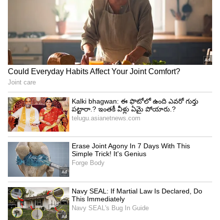
Tollywood: ఫోక్ సాంగ్స్ నుంచి హీరోయిన్ వ‌ర‌కు..
ఇండ‌స్ట్రీకి మ‌రో సాయిప‌ల్ల‌వి దొరికిన‌ట్లేనా.?
భార‌త్‌లో ప‌గ‌టిపూట కూడా బైక్ లైట్లు ఎందుకు
వెలుగుతున్నాయి.? ఈ నిబంధ‌న ఎందుకో తెలుసా.?
3
4
Image Credit :
Gemini AI
బేగంపేట విమానాశ్రయం కింద సొరంగం
బేగంపేట విమానాశ్రయం రన్‌వే కింద భూగర్భ ట్రాఫిక్ టన్నెల్