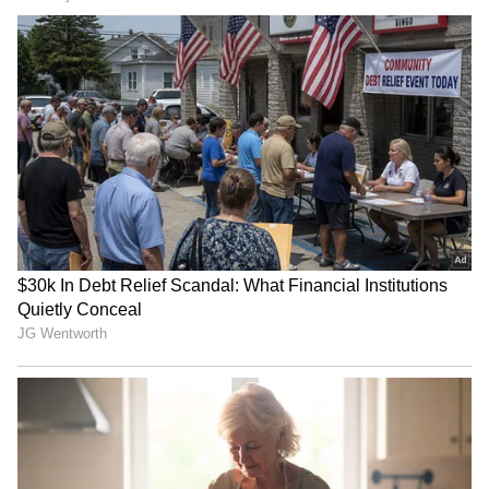
పొడవైన ఐదు సిగ్నల్ రహిత టన్నెల్ కారిడార్ల కోసం
సాధ్యాసాధ్యాల రిపోర్ట (FS), వివరణాత్మక ప్రాజెక్టు రిపోర్ట్
(DPR) తయారీకి కన్సల్టెన్సీ సేవలను ఆహ్వానించింది. ఈ
ప్రతిపాదిత కారిడార్లలో కొన్ని ముఖ్యమైనవి: ఐటీసీ
కోహినూర్ నుండి విప్రో సర్కిల్ (9 కి.మీ), ఐటీసీ కోహినూర్
నుంచి జేఎన్‌టీయూ (8 కి.మీ), ఐటీసీ కోహినూర్ నుంచి
బంజారాహిల్స్ రోడ్డు నెం. 10 (7 కి.మీ), జీవీకే వన్ మాల్
నుంచి నానల్‌నగర్ (6 కి.మీ), నాంపల్లి నుంచి
చంద్రాయణగుట్ట ఇన్నర్ రింగ్ రోడ్డు (9 కి.మీ) ఉన్నాయి. ఈ
టన్నెల్ రోడ్లు పశ్చిమ ఐటీ కారిడార్, సెంట్రల్ హైదరాబాద్
మధ్య ప్రయాణ సమయాన్ని గణనీయంగా తగ్గిస్తాయని
భావిస్తున్నారు.
Related Articles