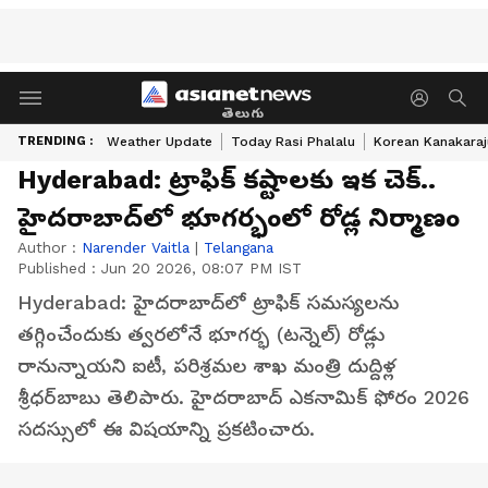
తెలుగు
TRENDING :
Weather Update
Today Rasi Phalalu
Korean Kanakaraj
Hyderabad: ట్రాఫిక్ క‌ష్టాల‌కు ఇక చెక్‌..
హైద‌రాబాద్‌లో భూగ‌ర్భంలో రోడ్ల నిర్మాణం
Author :
Narender Vaitla
|
Telangana
Published :
Jun 20 2026, 08:07 PM IST
Hyderabad: హైదరాబాద్‌లో ట్రాఫిక్ సమస్యలను
తగ్గించేందుకు త్వరలోనే భూగర్భ (టన్నెల్) రోడ్లు
రానున్నాయని ఐటీ, పరిశ్రమల శాఖ మంత్రి దుద్దిళ్ల
శ్రీధర్‌బాబు తెలిపారు. హైదరాబాద్ ఎకనామిక్ ఫోరం 2026
సదస్సులో ఈ విష‌యాన్ని ప్రకటించారు.