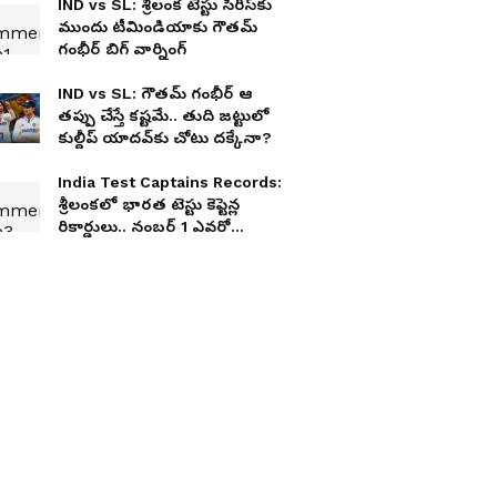
IND vs SL: శ్రీలంక టెస్టు సిరీస్‌కు
ముందు టీమిండియాకు గౌతమ్
గంభీర్ బిగ్ వార్నింగ్
IND vs SL: గౌతమ్ గంభీర్ ఆ
తప్పు చేస్తే కష్టమే.. తుది జట్టులో
కుల్దీప్ యాదవ్‌కు చోటు దక్కేనా?
India Test Captains Records:
శ్రీలంకలో భారత టెస్టు కెప్టెన్ల
రికార్డులు.. నంబర్ 1 ఎవరో
తెలుసా?