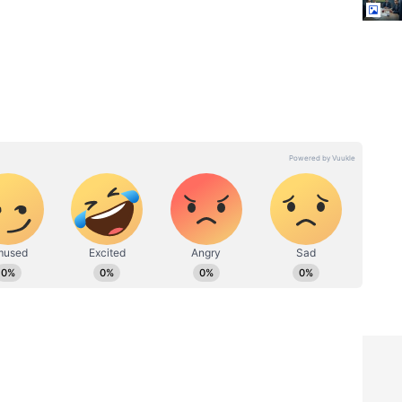
్యాహ్నం 1 గంటకు, అంటే భారత కాలమానం ప్రకారం (IST)
ప్రారంభమవుతుందని బీసీసీఐ ఫ్రాంచైజీలకు సమాచారం
సిక్సర్లతో
T20 World Cup 2026: ఐసీసీకి
అంబానీ జియో హాట్‌స్టార్ షాక్