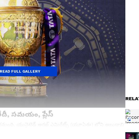
READ FULL GALLERY
RELA
ేదీ, సమయం, ప్లేస్
రగనుంది. యునైటెడ్ అరబ్ ఎమిరేట్స్ (యూఏఈ) లోని అబుదాబి
్ ఎరీనాలో ఈ వేలం నిర్వహించనున్నట్టు అధికారులు