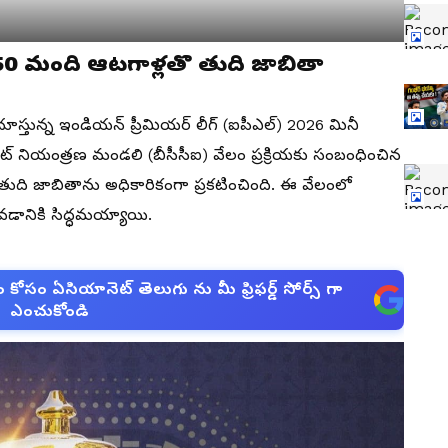
50 మంది ఆటగాళ్లతొ తుది జాబితా
చూస్తున్న ఇండియన్ ప్రీమియర్ లీగ్ (ఐపీఎల్) 2026 మినీ
ట్ నియంత్రణ మండలి (బీసీసీఐ) వేలం ప్రక్రియకు సంబంధించిన
ాళ్ల తుది జాబితాను అధికారికంగా ప్రకటించింది. ఈ వేలంలో
వడానికి సిద్ధమయ్యాయి.
సం ఏసియానెట్ తెలుగు ను మీ ఫ్రిఫర్డ్ సోర్స్ గా
ఎంచుకోండి