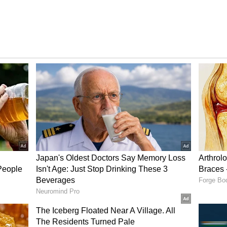
. చివరగా, ఫ్రాంచైజీలతో చర్చించిన తర్వాత, బీసీసీఐ ఈ
ంది. అంటే దాదాపు 75 శాతం మందిని తొలగించారు.
ి భారతీయ క్రికెటర్లు కాగా, 110 మంది విదేశీ ఆటగాళ్లు
ాళీలు మాత్రమే ఉన్నాయి. వీటిలో గరిష్ఠంగా 31 మంది విదేశీ
 ఉంది.