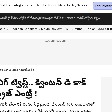
Prabha
Telugu
Tamil
Bangla
Hindi
Marathi
MyNation
Add Prefer
ంటర్‌టైన్‌మెంట్
క్రికెట్
జీవనశైలి
ఆంధ్రప్రదేశ్
తెలంగాణ
బిజినెస్
జ్యోతిష్యం
halalu
Korean Kanakaraju Movie Review
Silk Smitha
Indian Food Cult
కాక్ సహా 35 మంది సర్‌ప్రైజ్ ఎంట్రీ !
ట్విస్ట్.. క్వింటన్ డి కాక్
జ్ ఎంట్రీ !
ినీ వేలానికి రంగం సిద్ధమైంది. డిసెంబర్ 16న అబుదాబిలో
ు తమ అదృష్టాన్ని పరీక్షించుకోనున్నారు. 10 ఫ్రాంచైజీలు