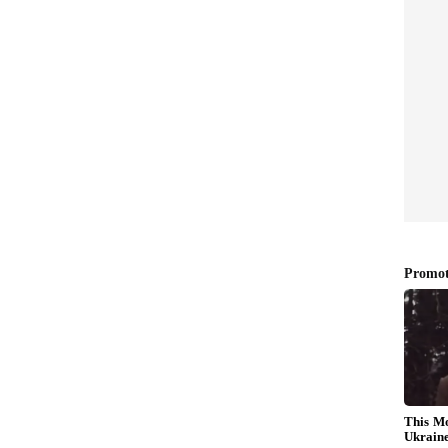
ట్‌లిస్ట్ అయిన ఆటగాళ్ల వివరాలు
390 మంది ఆటగాళ్లు తమ పేర్లను నమోదు చేసుకున్నారు.