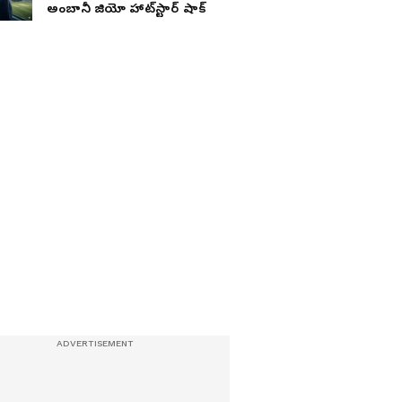
అంబానీ జియో హాట్‌స్టార్ షాక్