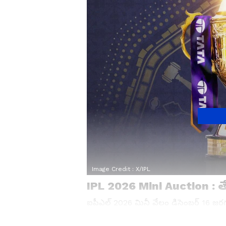
Image Credit :
X/IPL
IPL 2026 Mini Auction : త
ఐపీఎల్ 2026 మినీ వేలం డిసెంబర్ 16 జ
లో వేలం జరగనుంది. అబుదాబిలోని ఎతిహాద