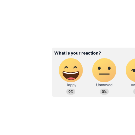
తెలిపారు. స్థానిక కాలమానం ప్రకారం మధ
మధ్యాహ్నం 2:30 గంటలకు వేలం ప్రక్రియ 
ఇచ్చింది.
Related Articles
SMAT 2025 : 10 ఫోర్లు, 9 
సునామీ.. డెబ్యూట్‌లో 114
పరుగులతో సంచలనం
3