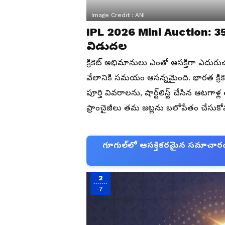
Image Credit :
ANI
IPL 2026 Mini Auction: 3
విడుదల
క్రికెట్ అభిమానులు ఎంతో ఆసక్తిగా ఎదురు
వేలానికి సమయం ఆసన్నమైంది. భారత క్రికె
పూర్తి వివరాలను, షార్ట్‌లిస్ట్ చేసిన ఆటగ
ఫ్రాంచైజీలు తమ జట్లను బలోపేతం చేసుకో
గూగుల్‌లో ఆసక్తికరమైన సమాచారం కో
2
7