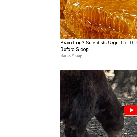
7
Image Credit :
ANI
IPL 2026 Mini Auction అత్య
ఐపీఎల్ 2026 మినీ వేలంలో అత్యధిక బేస్ ప్ర
మంది ఆటగాళ్లు ఉన్నారు. అయితే, ఇందు