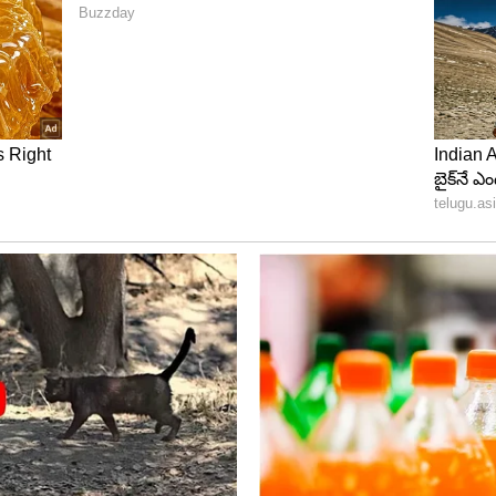
ధిక బేస్ ప్రైస్.. భారతీయ స్టార్లు ఎవరు?
ైస్ రూ. 2 కోట్లుగా నిర్ణయించారు. ఈ బ్రాకెట్‌లో మొత్తం 40
లో కేవలం ఇద్దరు మాత్రమే భారతీయ ఆటగాళ్లు ఉండటం