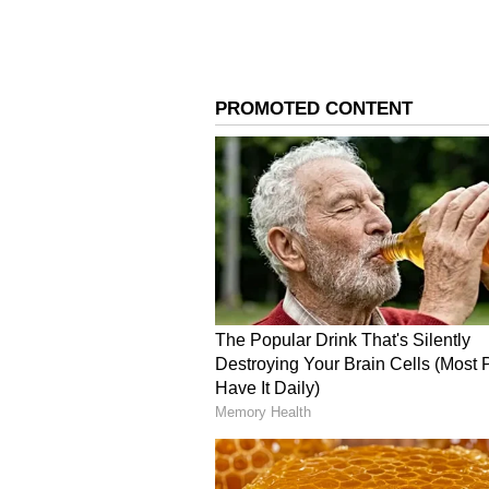
వీరిలో మొదట 1,005 మందిని ఎంపిక చేశారు
జాబితాను 350 మంది ఆటగాళ్లకు కుదించి
తుది జాబితాలో ఉన్న 350 మందిలో 240 మంద
ఉన్నారు. 10 ఫ్రాంచైజీల వద్ద మొత్తం 77 ఖ
ఆటగాళ్లను కొనుగోలు చేయడానికి అవకాశం
4