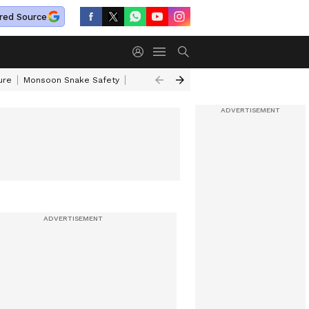
red Source
ure
Monsoon Snake Safety
Akkineni Nageswara Rao
IRCTC Tour Pac