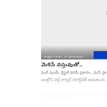
Image Credit :
AI Generated
మెరిసే వస్తువుతో..
ఫెంగ్ షుయ్, క్రిస్టల్ థెరపీ ప్రకారం.. మనీ 
ఇంట్లోని వెల్త్ కార్నర్ యాక్టివేట్ అవుత
Related Articles