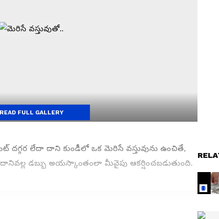
READ FULL GALLERY
ప్లాంట్ దగ్గర లేదా దాని కుండీలో ఒక మెరిసే వస్తువును ఉంచితే,
RELA
ుంది. దానివల్ల డబ్బు అయస్కాంతంలా మీవైపు ఆకర్షించబడుతుంది.