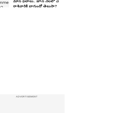
మాస ఫలాలు.. జూన్ నెలలో ఏ
రాశివారికి బాగుందో తెలుసా?