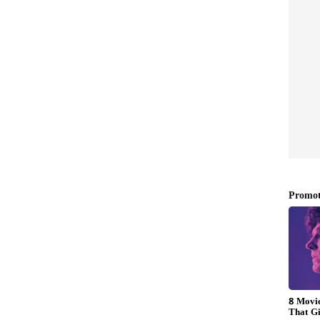
 'పైరైట్ క్రిస్టల్' అంటారు. ఇది చూడటానికి పసుపు రంగులో,
జమైన బంగారంలా కనిపిస్తుంది. అందుకే ఫెంగ్ షుయ్‌లో దీన్ని