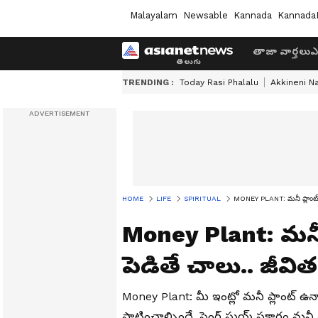
Malayalam
Newsable
Kannada
Kannada
తాజా వార్తలు
ఎ
TRENDING :
Today Rasi Phalalu
Akkineni N
HOME
LIFE
SPIRITUAL
MONEY PLANT: మనీ ప్లాంట్ ద
Money Plant: మనీ ప
పెడితే చాలు.. జీవి
Money Plant: మీ ఇంట్లో మనీ ప్లాంట్ ఉన
పాటించాల్సిందే. ఫెంగ్ షుయ్ ప్రకారం మనీ