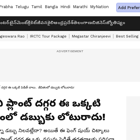
Prabha
Telugu
Tamil
Bangla
Hindi
Marathi
MyNation
Add Prefer
ంటర్‌టైన్‌మెంట్
క్రికెట్
జీవనశైలి
ఆంధ్రప్రదేశ్
తెలంగాణ
బిజినెస్
జ్యోతిష్యం
ageswara Rao
IRCTC Tour Package
Megastar Chiranjeevi
Best Selling
గ్గర ఈ ఒక్కటి పెడితే చాలు.. జీవితంలో డబ్బుకు లోటురాదు!
్లాంట్ దగ్గర ఈ ఒక్కటి
తంలో డబ్బుకు లోటురాదు!
్నా డబ్బు నిలవట్లేదా? అయితే ఈ ఫెంగ్ షుయ్ చిట్కాలు
 ప్లాంట్ దగ్గర ఈ ఒక్క వస్తువు పెడితే తరతరాలకు సరిపడా