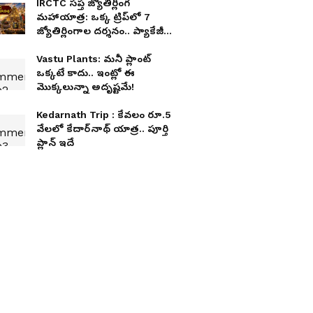
IRCTC సప్త జ్యోతిర్లింగ
మహాయాత్ర: ఒక్క ట్రిప్‌లో 7
జ్యోతిర్లింగాల దర్శనం.. ప్యాకేజీ
వివరాలు ఇవే
Vastu Plants: మనీ ప్లాంట్
ఒక్కటే కాదు.. ఇంట్లో ఈ
మొక్కలున్నా అదృష్టమే!
Kedarnath Trip : కేవలం రూ.5
వేలలో కేదార్‌నాథ్ యాత్ర.. పూర్తి
ప్లాన్ ఇదే