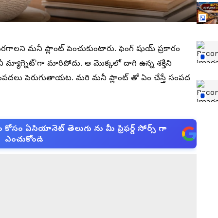
ాలని మనీ ప్లాంట్ పెంచుకుంటారు. ఫెంగ్ షుయ్ ప్రకారం
 మ్యాగ్నెట్'‌గా మారిపోదు. ఆ మొక్కలో దాగి ఉన్న శక్తిని
ిసంపదలు పెరుగుతాయట. మరి మనీ ప్లాంట్ తో ఏం చేస్తే సంపద
సం ఏసియానెట్ తెలుగు ను మీ ఫ్రిఫర్డ్ సోర్స్ గా
ఎంచుకోండి