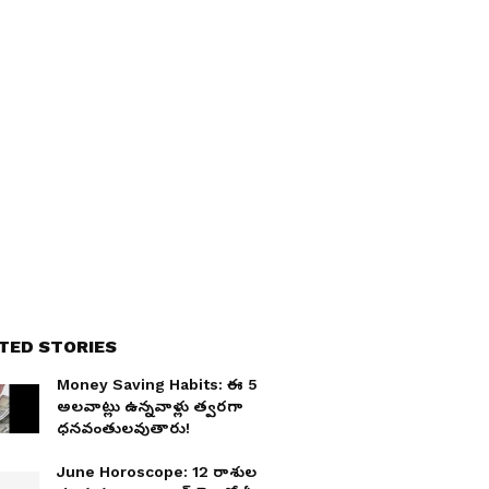
TED STORIES
Money Saving Habits: ఈ 5
అలవాట్లు ఉన్నవాళ్లు త్వరగా
ధనవంతులవుతారు!
June Horoscope: 12 రాశుల