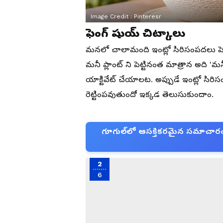
Image Credit :
Pinteresr
ఫెంగ్ షుయ్ చిట్కాలు
మనలో చాలామంది ఇంట్లో సిరిసంపదలు పెరగ
మనీ ప్లాంట్ ని పెట్టినంత మాత్రాన అది 'మనీ
యాక్టివేట్ చేయాలట. అప్పుడే ఇంట్లో సిర
రెట్టింపవుతుందో ఇక్కడ తెలుసుకుందాం.
గూగుల్‌లో ఆసక్తికరమైన సమాచారం కో
2
6