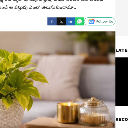
ే ఆ వస్తువు ఏంటో తెలుసుకుందామా..
Follow Us
LATE
RECO