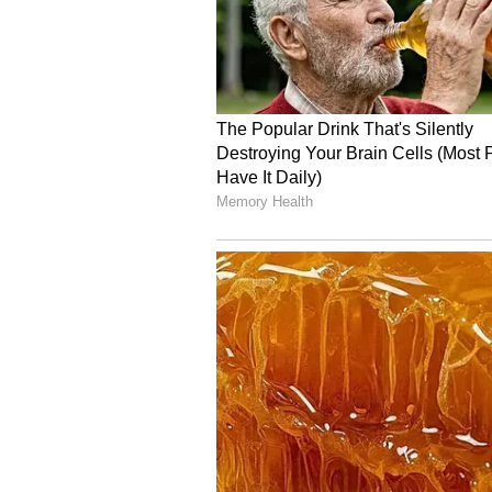
Image Credit :
AI Image
మొక్క వేరు దగ్గర..
ముందుగా ఒక పైరైట్ క్రిస్టల్ తీసుకోవాలి. ఒ
వాటిని మీ మనీ ప్లాంట్ కుండీలోని మట్టి పైన
పెరుగుతుంటే, ఆ బాటిల్ దగ్గర పెడితే సరిప
5
6