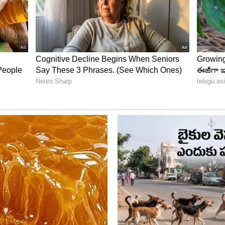
క చిన్న ముక్క లేదా కొన్ని చిన్న చిన్న పైరైట్ కణాలను తీసుకొని..
, మొక్క ప్రధాన వేరు దగ్గర పెట్టాలి. ఒకవేళ మొక్క నీటిలో
ోతుంది.