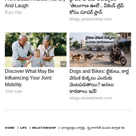
6
6
HOME
LIFE
RELATIONSHIP
భార్యాభర్తలు జాగ్రత్త.. శృంగారానికి ముందు తర్వాత ఈ పనులను అస్సలు చేయకూడదు?