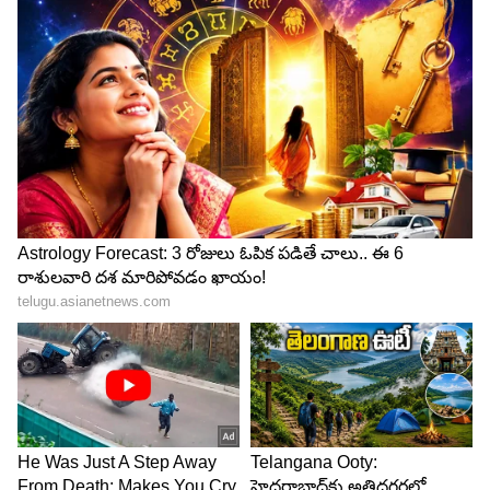
ఇక పెళ్లయిన వారు త్వరగా గర్భం రావాలి అనుకునేవారు
సెక్స్ లో పాల్గొన్న తర్వాత మహిళలు పొత్తికడుపును కాస్త
పైకి ఎత్తాలి. అలాగే సెక్స్ చేసిన వెంటనే జననేంద్రియాలు
శుభ్రం చేసుకోకూడదు. ఇలా ఉన్నప్పుడే శుక్రకణాలు
అండంతో ఫలదీకరణ జరిగి తొందరగా గర్భం దాల్చే
అవకాశాలు ఉంటాయి. అయితే గర్భం అవసరం లేదు
అనుకున్న వారు వెంటనే జననేంద్రియాలను శుభ్రం
చేసుకోవడం మంచిది.