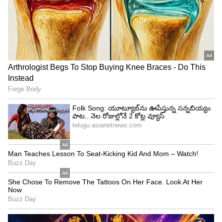
వివిధ భంగిమలలో సెక్స్ లో పాల్గొనేవారు వారి పడక ఎంతో
సౌకర్యవంతంగా ఉండేలా చూసుకోవాలి లేదంటే మన
శరీరంలో ఇతర భాగాలు తీవ్ర ఇబ్బందులు నొప్పిని
ఎదుర్కోవాల్సి వస్తుంది. ఇక శృంగారం తర్వాత తప్పనిసరిగా
స్నానం చేయాల్సి ఉంటుంది. స్నానం చేయకపోయినా
కనీసం జననేంద్రియాలు శుభ్రం చేసుకోవడం వల్ల ఎలాంటి
అంటూ వ్యాధులు సోకకుండా ఉంటాయి.
5
6