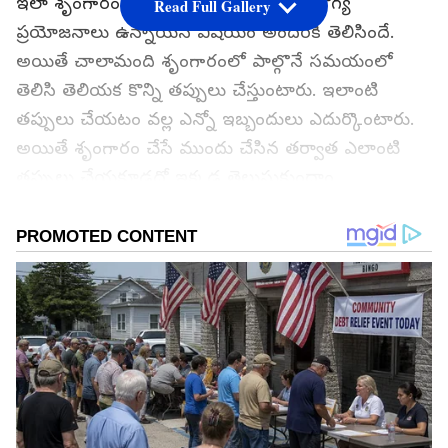
ఇలా శృంగారంలో పాల్గొనడం వల్ల ఎన్నో ఆరోగ్య
Read Full Gallery
ప్రయోజనాలు ఉన్నాయనే విషయం అందరికీ తెలిసిందే.
అయితే చాలామంది శృంగారంలో పాల్గొనే సమయంలో
తెలిసి తెలియక కొన్ని తప్పులు చేస్తుంటారు. ఇలాంటి
తప్పులు చేయటం వల్ల ఎన్నో ఇబ్బందులు ఎదుర్కొంటారు.
అయితే శృంగారం చేసే ముందు చేసిన తర్వాత ఎలాంటి
తప్పులు చేయకూడదో ఇక్కడ తెలుసుకుందాం...
గూగుల్‌లో ఆసక్తికరమైన సమాచారం కోసం ఏసియానెట్ తెలుగు
ను మీ ఫ్రిఫర్డ్ సోర్స్ గా ఎంచుకోండి