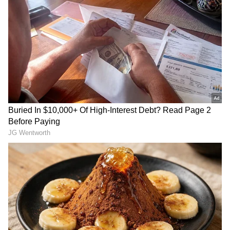
తప్పనిసరిగా శుభ్రంగా స్నానం చేయడం ఎంతో అవసరం.
ఇలా స్నానం చేసిన తరువాత శృంగారంలో పాల్గొనడం వల్ల
ఏ విధమైనటువంటి ఇన్ఫెక్షన్లు సోకకుండా జాగ్రత్త పడవచ్చు.
చాలామంది శృంగారానికి ముందు ఆల్కహాల్ తాగటం వల్ల
ఎంతో తృప్తి పొందుతారని భావిస్తారు. అయితే ఆల్కహాల్
సేవించి శృంగారంలో పాల్గొనకూడదని నిపుణులు
చెబుతున్నారు.