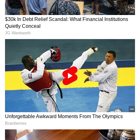
2
6
సాధారణంగా భార్యాభర్తల శృంగారంలో పాల్గొనే ముందు
కొన్ని జాగ్రత్తలను తీసుకోవాలి. శృంగారంలో పాల్గొనే ముందు