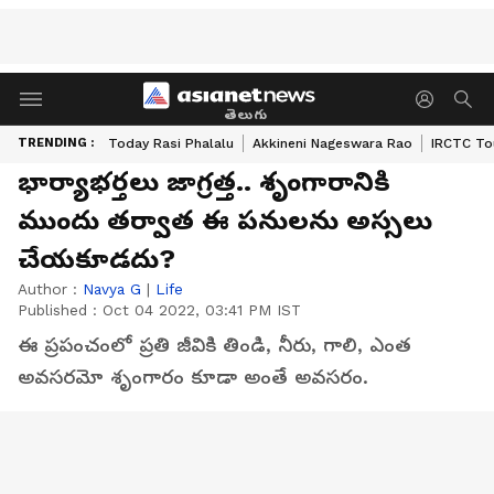
తెలుగు
TRENDING :
Today Rasi Phalalu
Akkineni Nageswara Rao
IRCTC To
భార్యాభర్తలు జాగ్రత్త.. శృంగారానికి
ముందు తర్వాత ఈ పనులను అస్సలు
చేయకూడదు?
Author :
Navya G
|
Life
Published :
Oct 04 2022, 03:41 PM IST
ఈ ప్రపంచంలో ప్రతి జీవికి తిండి, నీరు, గాలి, ఎంత
అవసరమో శృంగారం కూడా అంతే అవసరం.