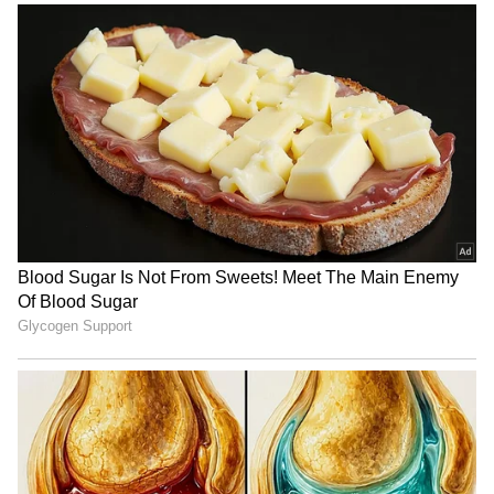
ఎదుర్కొనే పరిస్థితులు ఏర్పడుతుంది.
4
6