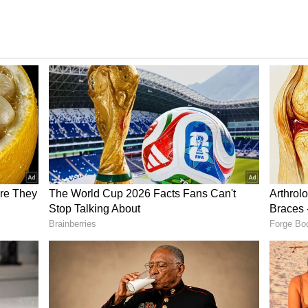
 పిల్లల శరీరానికి కావాల్సిన అన్ని పోషకాలను అందించి, ఆకలిని
ల్లలకు ఫ్లూయిడ్స్ ఎక్కువగా ఇవ్వాలి. అంటే.. మిల్క్ షేక్స్ ,
ి. ఇవి పిల్లల శరీరాన్ని చల్లగా ఉంచడంతో పాటు... కావాల్సిన