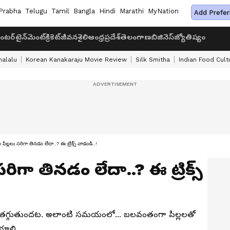
Prabha
Telugu
Tamil
Bangla
Hindi
Marathi
MyNation
Add Prefer
ంటర్‌టైన్‌మెంట్
క్రికెట్
జీవనశైలి
ఆంధ్రప్రదేశ్
తెలంగాణ
బిజినెస్
జ్యోతిష్యం
halalu
Korean Kanakaraju Movie Review
Silk Smitha
Indian Food Cult
ిల్లలు సరిగా తినడం లేదా..? ఈ ట్రిక్స్ వాడండి..!
ిగా తినడం లేదా..? ఈ ట్రిక్స్
ఆకలి తగ్గుతుందట. అలాంటి సమయంలో... బలవంతంగా పిల్లలతో
ేయాలి.