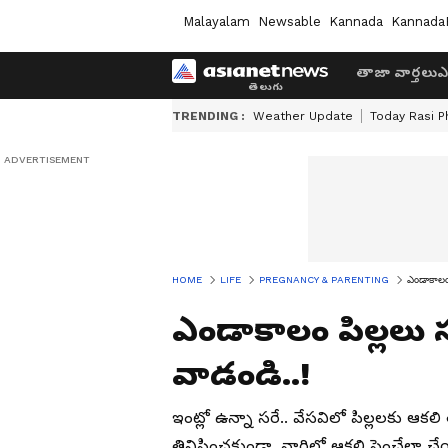
Malayalam
Newsable
Kannada
Kannada
తాజా వార్తలు
ఎ
TRENDING :
Weather Update
Today Rasi P
HOME
LIFE
PREGNANCY & PARENTING
ఎండాకాలం ప
ఎండాకాలం పిల్లలు సర
వాడండి..!
ఇంట్లో ఉన్నా సరే.. వేసవిలో పిల్లలకు 
తినిపించకుండా, వారిలో ఆకలి పెంచేలా చ