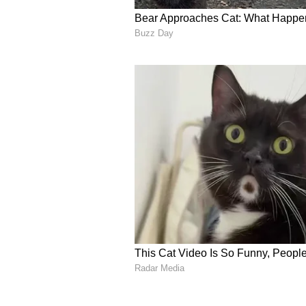
kids eating
బ్రేక్ ఫాస్ట్.. అల్పాహారంలో పిల్లలకు ప్ర
వల్ల జీర్ణ సమస్యలు రావడమే కాకుండా జీవక్
కూడా పట్టదు. కాబట్టి, పిల్లలకు అల్ప
వాటిని ఇవ్వండి.
5
5