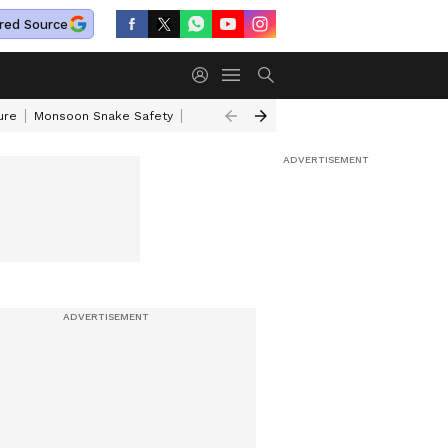
red Source
ure
Monsoon Snake Safety
Akkineni Nageswara Rao
IRCTC Tour Pac