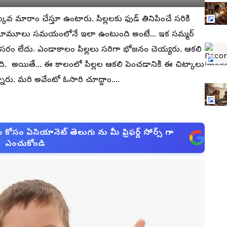
వ మారాం చేస్తూ ఉంటారు. పిల్లలకు ఫుడ్ తినిపించే సరికి
ది. మామూలు సమయంలోనే ఇలా ఉంటుంది అంటే... ఇక సమ్మర్
అవసరం లేదు. ఎండాకాలం పిల్లలు సరిగా భోజనం చెయ్యరు. ఆకలి
. అయితే... ఈ కాలంలో పిల్లల ఆకలి పెంచడానికి ఈ చిట్కాలు
రు. మరి అవేంటో ఓసారి చూద్దాం....
సం ఏసియానెట్ తెలుగు ను మీ ఫ్రిఫర్డ్ సోర్స్ గా
ఎంచుకోండి