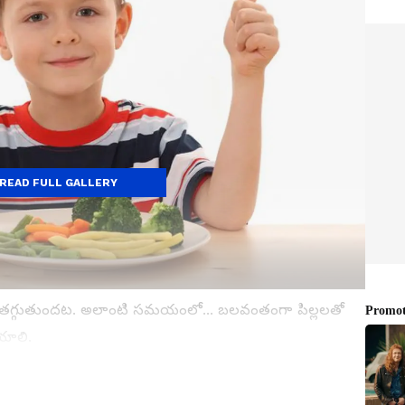
READ FULL GALLERY
ఆకలి తగ్గుతుందట. అలాంటి సమయంలో... బలవంతంగా పిల్లలతో
యాలి.