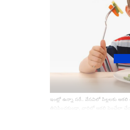
ఇంట్లో ఉన్నా సరే.. వేసవిలో పిల్లలకు 
తినిపించకుండా, వారిలో ఆకలి పెంచేలా చే