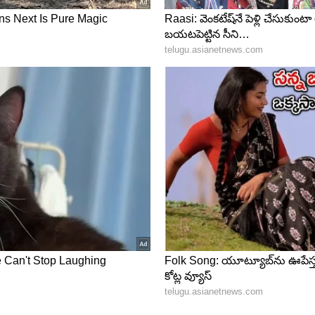
ొటీన్లు అధికంగా ఉండే ఆహారాన్ని ఇవ్వండి. అల్పాహారం మానేయడం
రియ మందగిస్తుంది. దీని వల్ల ఆహారం సరిగా జీర్ణం కాదు, ఆకలి
ాహారంగా గంజి మరియు పచ్చి కూరగాయలు వంటి ఆరోగ్యకరమైన