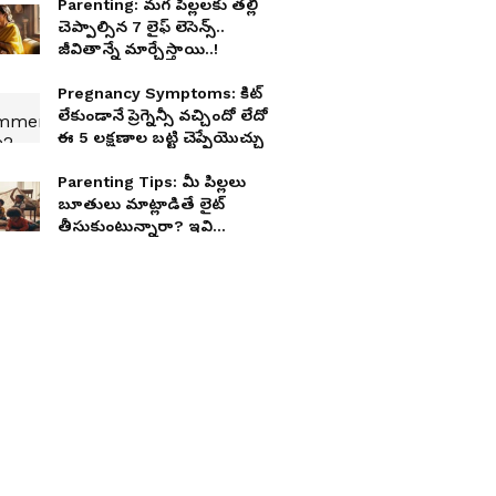
Parenting: మగ పిల్లలకు తల్లి
చెప్పాల్సిన 7 లైఫ్ లెసెన్స్..
జీవితాన్నే మార్చేస్తాయి..!
Pregnancy Symptoms: కిట్
లేకుండానే ప్రెగ్నెన్సీ వచ్చిందో లేదో
ఈ 5 లక్షణాల బట్టి చెప్పేయొచ్చు
Parenting Tips: మీ పిల్లలు
బూతులు మాట్లాడితే లైట్
తీసుకుంటున్నారా? ఇవి
కచ్చితంగా తెలుసుకోండి