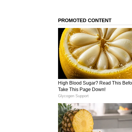
kids eating
ఫ్లూయిడ్స్ ఇవ్వండి... ఈ సమ్మర్ సీజన్ లో
పెంచేందుకు ఇది చక్కని మార్గం. దానికోసం పి
కూరగాయాలు, పండ్ల రసాలు లాంటివి ఇవ్వాల
పోషకాలను కూడా అందిస్తాయి.