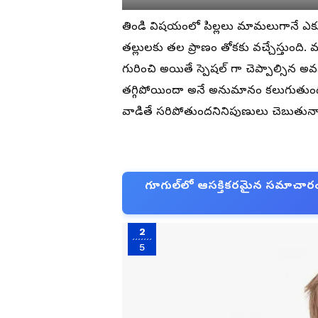
తిండి విషయంలో పిల్లలు మామలుగానే ఎక్కు
తల్లులకు తల ప్రాణం తోకకు వచ్చేస్తుం
గురించి అయితే స్పెషల్ గా చెప్పాల్సిన 
తగ్గిపోయిందా అనే అనుమానం కలుగుతుంది
వాడితే సరిపోతుందనినిపుణులు చెబుతున్నా
గూగుల్‌లో ఆసక్తికరమైన సమాచారం కో
2
5