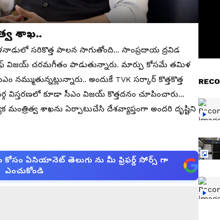
త్వ శాఖ..
ళనాడులో సరికొత్త పాలన సాగుతోంది... సాంప్రదాయ ద్రవిడ
జోసెఫ్ విజయ్ చరమగీతం పాడుతున్నారు. మార్పు కోసమే తమిళ
ఎం నమ్ముతున్నట్లున్నారు.. అందుకే TVK సర్కార్ కొత్తకొత్త
RECO
వర్గ విస్తరణలో కూడా సీఎం విజయ్ కొత్తదనం చూపించారు...
్యేక మంత్రిత్వ శాఖను ఏర్పాటుచేసి దేశవ్యాప్తంగా అందరి దృష్టిని
సం ఏసియానెట్ తెలుగు ను మీ ఫ్రిఫర్డ్ సోర్స్ గా
ఎంచుకోండి