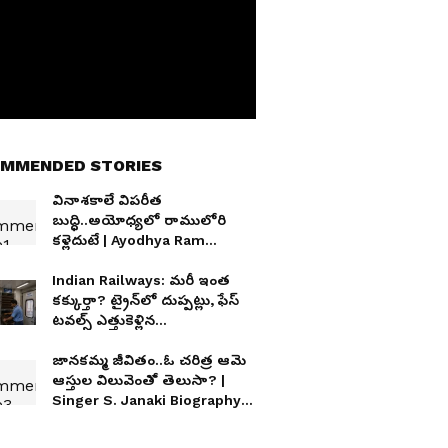
MMENDED STORIES
వినాశకాలే విపరీత
బుద్ధి..అయోధ్యలో రాములోరి
కళ్లెదుటే | Ayodhya Ram
Mandir Donation Theft?
Indian Railways: మరీ ఇంత
కక్కుర్తా? ట్రైన్‍లో దుప్పట్లు, ఫేస్
టవల్స్ ఎత్తుకెళ్లిన
ప్యాసింజర్లు..రైల్వేకు రూ.కోట్ల
నష్టం
జానకమ్మ జీవితం..ఓ చరిత్ర ఆమె
ఆస్తుల విలువెంతో తెలుసా? |
Singer S. Janaki Biography |
S Janaki Assets