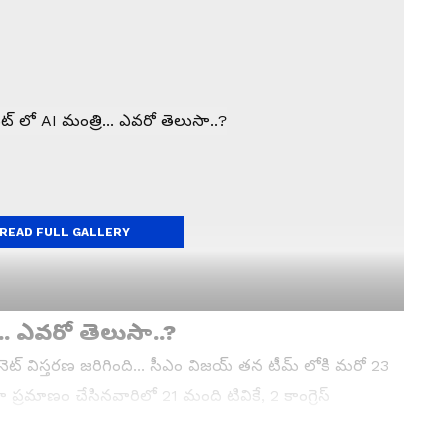
READ FULL GALLERY
... ఎవరో తెలుసా..?
ెట్ విస్తరణ జరిగింది... సీఎం విజయ్ తన టీమ్ లోకి మరో 23
ా ప్రమాణం చేసినవారిలో 21 మంది టివికే, 2 కాంగ్రెస్
 గవర్నర్ రాజేంద్ర విశ్వనాథ్ అర్లేకర్ కొత్త మంత్రులతో