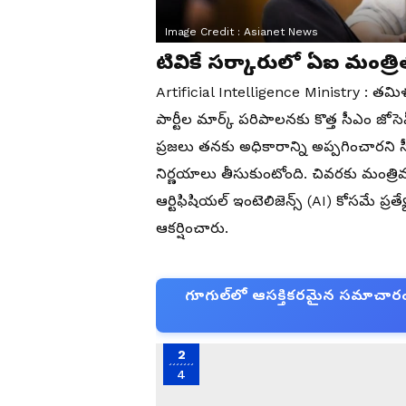
Image Credit :
Asianet News
టివికే సర్కారులో ఏఐ మంత్రి
Artificial Intelligence Ministry : తమి
పార్టీల మార్క్ పరిపాలనకు కొత్త సీఎం 
ప్రజలు తనకు అధికారాన్ని అప్పగించారని సీ
నిర్ణయాలు తీసుకుంటోంది. చివరకు మంత్రి
ఆర్టిఫిషియల్ ఇంటెలిజెన్స్ (AI) కోసమే ప్రత
ఆకర్షించారు.
గూగుల్‌లో ఆసక్తికరమైన సమాచారం కో
2
4