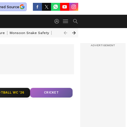
red Source
ure
Monsoon Snake Safety
Akkineni Nageswara Rao
IRCTC Tour Pac
TBALL WC '26
CRICKET