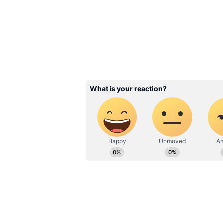
ప్రమాణస్వీకారం చేయించారు.. దీంతో తమిళన
అయితే ముఖ్యమంత్రి విజయ్ కొత్తగా ఓ మంత్ర
మినిస్ట్రీ. దీన్ని ఇన్ఫర్మేషన్ టెక్నాలజీ, డ
దేశంలోనే మొద్దమొదటి ఏఐ శాఖ మంత్రిగా 
ప్రభుత్వం ఏఐ మంత్రిత్వ శాఖను ఏర్పాటుచే
నిలిచింది.
Related Articles
CM Vijay: లంచ్ బాక్స్‌తో
సెక్రటేరియట్ కు సీఎం విజయ
అధికారులకు అదిరిపోయే ష
ఇచ్చిన దళపతి