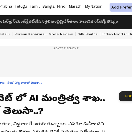
Prabha
Telugu
Tamil
Bangla
Hindi
Marathi
MyNation
Add Prefer
ంటర్‌టైన్‌మెంట్
క్రికెట్
జీవనశైలి
ఆంధ్రప్రదేశ్
తెలంగాణ
బిజినెస్
జ్యోతిష్యం
halalu
Korean Kanakaraju Movie Review
Silk Smitha
Indian Food Cult
శాఖ.. దీంతో ఎన్ని లాభాలో తెలుసా..?
ట్ లో AI మంత్రిత్వ శాఖ..
FOO
 తెలుసా..?
ింతలు, విడ్డూరాలే జరుగుతున్నాయి. ఎవరూ ఊహించని
ుడు కొత్తగా ఏర్పడిన టివికే ప్రభుత్వం ప్రత్యేకంగా AI