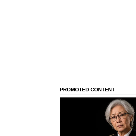
Image Credit :
Getty
AI శాఖ ఏర్పాటువెనక మాస్టర్ ప
తమిళనాడు ప్రభుత్వం టెక్నాలజీలో మరో విప్లవాన
పెట్టింది. సాధారణంగా ప్రభుత్వాలు రోడ్లు
ఇస్తాయి... ఇవే ప్రజలకు అవసరం అనుకు
ప్రభుత్వ ప్రాధాన్యాలను నిర్దేశించుకుంటున
గుర్తించారు. అందుకోసమే తమిళనాడు ప్రభుత్వ
చెన్నైని మరో సిలికాన్ వ్యాలీగా తీర్చిదిద్దే
ఏఐ మంత్రిత్వ శాఖ ఏర్పాటు ద్వారా "మేము కే
రాష్ట్రంగా కూడా ఎదగాలనుకుంటున్నాము" అ
పెట్టుబడులు వస్తున్నాయి... వీటిని తమవై
మినిస్ట్రీ. ఈ నిర్ణయం వల్ల తమిళనాడు క
కాకుండా AI క్యాపిటల్ ఆఫ్ ఇండియా గా మార
ఇప్పటికే చెన్నై వైపు చూస్తున్నాయి... ఇవి