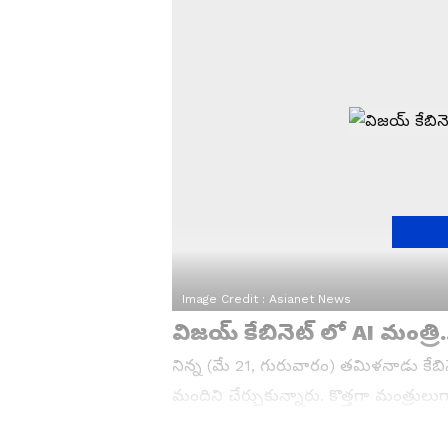
Image Credit :
Asianet News
విజయ్ కేబినెట్ లో AI మంత్రి
నిన్న (మే 21, గురువారం) తమిళనాడు కేబిన
మందిని చేర్చుకున్నారు. కొత్తగా మంత్రులుగ
ఎమ్మెల్యేలు ఉన్నారు. ముఖ్యమంత్రి సమక్షంలో