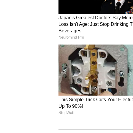
ప్రత్యేక మంత్రిత్వ శాఖ ప్రయత్నించనుంది.
4
4