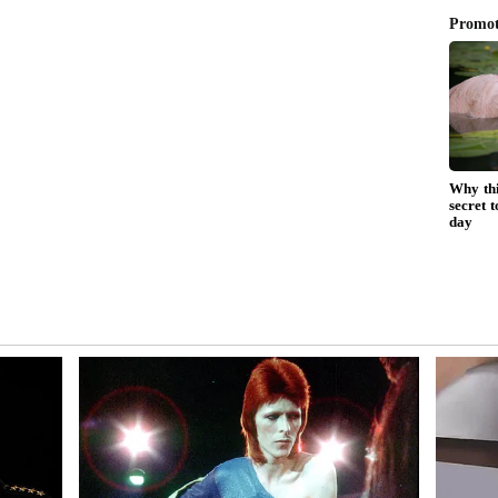
్లాన్...
్ని సృష్టించే ఆర్టిఫిషియెల్ ఇంటెలిజెన్స్ పై ప్రత్యేక దృష్టి
, సాగునీరు, తాగునీరు, పథకాలు వంటి అంశాలకే ప్రాధాన్యం
ంటాయి. కానీ మారుతున్న కాలానికి అనుగుణంగా విజయ్ తన
్నారు... భవిష్యత్తు అంతా AI చుట్టూనే తిరగబోతోందని
ం దీని కోసమే ప్రత్యేకంగా ఒక వ్యవస్థను సిద్ధం చేసింది...
ందుకు సిద్దమయ్యింది.
వలం సాఫ్ట్‌వేర్లు తయారుచేసే రాష్ట్రంగానే కాదు... AI
ని విజయ్ ప్రభుత్వం సంకేతాలిస్తోంది. AI రంగంలో భారీ
పు తిప్పుకునేందకు తమిళనాడు వేసిన మాస్టర్ ప్లానే ఈ ఏఐ
ేవలం 'డెట్రాయిట్ ఆఫ్ ఇండియా' (ఆటోమొబైల్ హబ్) గానే
ే అవకాశం ఉంది. గూగుల్, మైక్రోసాఫ్ట్ వంటి దిగ్గజ సంస్థలు
 సాప్ట్ వేర్ రంగంలోనే కాదు ఏఐ రంగంలో పెట్టుబడులు పెట్టేలా