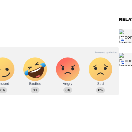
ాడు కేబినెట్ సభ్యుల సంఖ్య 33కి చేరింది.
ిత్వ శాఖను ఏర్పాటుచేశారు... అదే ఆర్టిఫిషియల్ ఇంటెలిజెన్స్
RELA
ిజిటల్ సర్వీసెస్ తో జతచేసి డాక్టర్. కుమార్ కు అప్పగించారు. ఇలా
ఆర్. కుమార్ కు అవకాశం దక్కింది. అయితే ఇప్పటకే కేరళలో
సింది... ఈ శాఖను కలిగిన రెండో రాష్ట్రంగా తమిళనాడు
CM Vijay vs Ajith : సీఎం విజయ్‌కి
్..
పోటీగా తలా అజిత్? తమిళ
ాక్
రాజకీయాల్లో పెను తుపాను
రాబోతోందా?