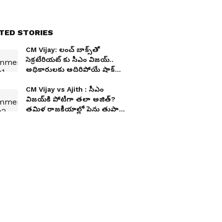
TED STORIES
CM Vijay: లంచ్ బాక్స్‌తో
సెక్రటేరియట్ కు సీఎం విజయ్..
అధికారులకు అదిరిపోయే షాక్
ఇచ్చిన దళపతి
CM Vijay vs Ajith : సీఎం
విజయ్‌కి పోటీగా తలా అజిత్?
తమిళ రాజకీయాల్లో పెను తుపాను
రాబోతోందా?