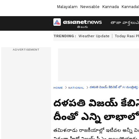
Malayalam
Newsable
Kannada
Kannada
తాజా వార్తలు
ఎ
TRENDING :
Weather Update
Today Rasi P
దళపతి విజయ్ కేబినెట్ లో AI మంత్రిత్వ 
HOME
NATIONAL
దళపతి విజయ్ కేబినె
దీంతో ఎన్ని లాభాలో
తమిళనాడు రాజకీయాల్లో ఇటీవల అన్నీ వ
విధంగా హీరో విజయ్ సీఎం అయిపోయారు. ఇప్ప