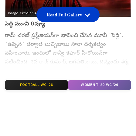
Image Credit :
Asianet News
Read Full Gallery
పెద్ది మూవీ రివ్యూ
రామ్‌ చరణ్‌ ప్రస్టీజియస్‌గా భావించి చేసిన మూవీ `పెద్ది`.
`ఉప్పెన` తర్వాత బుచ్చిబాబు సానా దర్శకత్వం
వహించారు. ఇందులో జాన్వీ కపూర్‌ హీరోయిన్‌గా
నటించింది. శివ రాజ్‌ కుమార్‌, జగపతిబాబు, దివ్యేందు శర్మ,
తారక్‌ పొన్నప్ప, రవికిషన్‌ వంటి వారు కీలక పాత్రలు
పోషించారు. వృద్ధి సినిమాస్‌, సుకుమార్‌ రైటింగ్స్, మైత్రీ
FOOTBALL WC '26
WOMEN T-20 WC '26
మూవీ మేకర్స్ పతాకాలపై వెంకట్‌ సతీష్‌ కిలారు నిర్మించారు.
ఈ మూవీ నేడు గురువారం(జూన్‌ 4)న విడుదల చేశారు.
ముందుగా బుధవారం రాత్రి ప్రీమియర్స్ ప్రదర్శించారు.
స్పోర్ట్స్ ప్రధానంగా విలేజ్‌ ఎమోషనల్‌ డ్రామా ప్రధానంగా
రూపొందిన ఈ చిత్రం ఆకట్టుకుందా? రామ్‌ చరణ్‌
మెప్పించాడా? ఆయన నటనకు జాతీయ అవార్డు వస్తుందా?