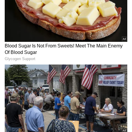
అప్పిరాజు(జగపతిబాబు) తిరగని ఆఫీస్‌ లేదు, నాయకుడు
లేడు. ఎర్రజెండా పట్టుకొని రోజూ రైల్‌ని ఆపే ప్రయత్నం
చేస్తుంటాడు. కానీ అక్కడ ట్రైన్‌ ఆపరు. ఒక ఎమ్మెల్యే వద్ద
తనకి కూడా దారుణమైన అవమానం జరుగుతుంది. దీంతో
అది తట్టుకోలేక ట్రైన్‌ పట్టాలపై అడ్డంగా ఎర్ర క్లాత్‌ ఊపినా
ప్రయోజనం లేదు. ఈ యాక్సిడెంట్‌లో తన ప్రాణాలనే
పోగొట్టుకుంటాడు. దీంతో అప్పిరాజు కోసం, తమ గుర్తింపు
కోసం, తమ ఊరు గుర్తింపు కోసం, తమ ఊరుకి ట్రైన్‌ని
తీసుకురావడం కోసం పెద్ది ఏం చేశాడు? కుస్తీలో నేషనల్‌
ఛాంపియన్‌గా ఎదిగాడా? కుస్తీ నుంచి రన్నింగ్‌ వైపు
ఎందుకు వెళ్లాడు? తనపై జరిగిన కుట్రలేంటి? తమ వారి
గుర్తింపు కోసం ఆయన చేసిన పోరాటం ఏంటనేది మిగిలిన
సినిమా.