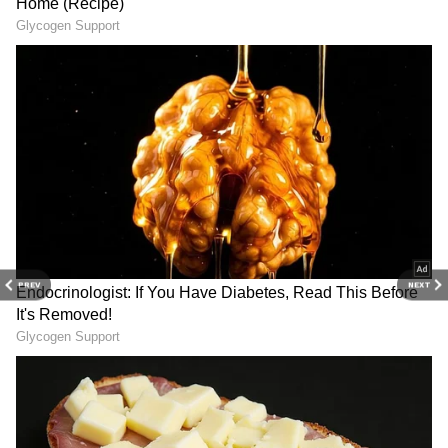
అడిగినా పెద్ది పేరే చెబుతారు. దీంతో ఆ పెద్ది గురించి
తెలుసుకోవాలనుకుంటాడు. పెద్ది క్రికెట్‌లో ఆటకూలోడు. ఏ
జట్టువాళ్లు ఎక్కువ పాడి కొనుక్కుంటే ఆ జట్టుకి ఆడతాడు.
స్థానికంగా బొబ్బిలి, విజయనగరం టీమ్‌లు క్రికెట్‌
ఆడుతుంటాయి. పెద్దిని ఎక్కువ రేట్‌కి కొనుక్కుంటారు. పెద్ది
ఏ జట్టువైపు ఉంటే దానిదే గెలుపు. కానీ ఒక సారి పెద్దిని
క్రికెట్‌లో అవమానిస్తారు. కూలోడివి అని రెండు టీమ్‌లవాళ్లు
హేళన చేస్తారు. క్రికెట్‌ గ్రౌండ్‌లో పెద్ది ఆట చూసి
మురిసిపోయిన గౌర్నాయుడు(శివరాజ్‌ కుమార్‌) తమ కుస్తీ
పోటీలకు ఆహ్వానిస్తాడు. ఆయన ఒకప్పుడు కుస్తీలో
PREV
NEXT
ఛాంపియన్‌. దీంతో కులం పేరుతో, ప్రాంతం పేరుతో తనకు
జరిగిన అవమానం తట్టుకోలేక కుస్తీ పోటీలకు రెడీ అంటాడు
పెద్ది. దానికి మరో కారణం కూడా ఉంటుంది. తమది
కొండకింద వూరు. రోడ్డు లేదు, రవాణా సౌకర్యం లేక వాళ్లు
ఇబ్బందులు పడుతుంటారు. తమ ఊరికి గుర్తింపు కోసం,
రైల్వే స్టేషన్‌ కోసం గత ముప్పై ఏళ్లుగా