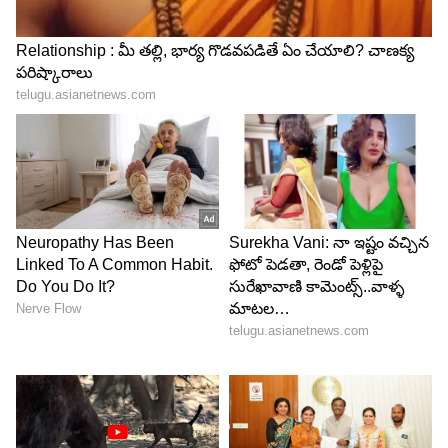
Related Articles
Kovai Sarala: పెళ్లిపై కోవై సరళ షాకింగ్‌ కామెంట్‌..
సింగిల్‌గా ఉండటానికి అసలు కారణం ఇదే ?
Peddi Hit Target: పెద్ది మూవీ సక్సెస్‌ కావాలంటే
ఎన్నికోట్లు రావాలో తెలుసా? పెద్ద రిస్కే
3
6