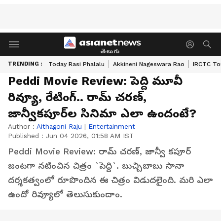
తెలుగు
TRENDING :
Today Rasi Phalalu
Akkineni Nageswara Rao
IRCTC To
Peddi Movie Review: పెద్ది మూవీ
రివ్యూ, రేటింగ్‌.. రామ్‌ చరణ్‌,
జాన్వీకపూర్‌ల సినిమా ఎలా ఉందంటే?
Author :
Aithagoni Raju
|
Entertainment
Published :
Jun 04 2026, 01:58 AM IST
Peddi Movie Review: రామ్‌ చరణ్‌, జాన్వీ కపూర్‌
జంటగా నటించిన చిత్రం `పెద్ది`. బుచ్చిబాబు సానా
దర్శకత్వంలో రూపొందిన ఈ చిత్రం విడుదలైంది. మరి ఎలా
ఉందో రివ్యూలో తెలుసుకుందాం.