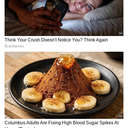
6
Image Credit :
Asianet News
పెద్ది మూవీ కథ ఇదే
విజయనగరం అటవి ప్రాంతంలో కొండకింద వూరులో
పెద్ది(రామ్‌ చరణ్‌) చాలా ఫేమస్‌. ఏ ఆట పేరు చెప్పినా, పెద్ది
పేరే వినిపిస్తుంది. ఒలంపిక్స్ లో ఇండియా కేవలం రెండు
పతకాలు మాత్రమే సాధించడంతో కేంద్ర మంత్రి.. అధికారులు,
సెలక్టర్లపై ఫైర్‌ అవుతాడు. మంచి ఆటగాళ్లని తయారు
చేయాలని వార్నింగ్‌ ఇస్తాడు. దీంతో స్పోర్ట్స్
సెలక్టర్‌(బొమ్మన్‌) ఇరానీ ఊరూరా తిరిగి ఆటగాళ్లని వెతికే
పనిలో పడతాడు. విజయనగరం సమీపంలో ఎవరిని