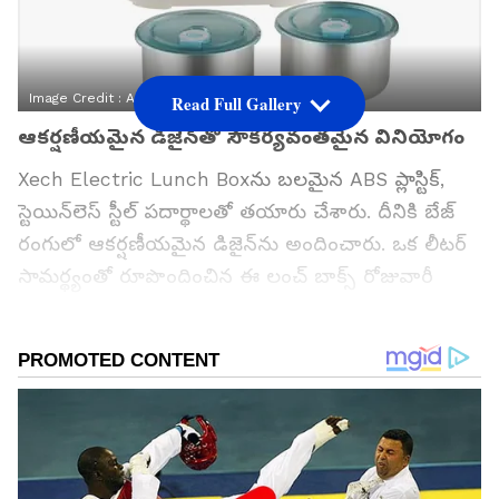
Image Credit :
Amazon.in
Read Full Gallery
ఆకర్షణీయమైన డిజైన్‌తో సౌకర్యవంతమైన వినియోగం
Xech Electric Lunch Box‌ను బలమైన ABS ప్లాస్టిక్,
స్టెయిన్‌లెస్ స్టీల్ పదార్థాలతో తయారు చేశారు. దీనికి బేజ్
రంగులో ఆకర్షణీయమైన డిజైన్‌ను అందించారు. ఒక లీటర్
సామర్థ్యంతో రూపొందించిన ఈ లంచ్ బాక్స్ రోజువారీ
అవసరాలకు సరిపడే విధంగా ఉంటుంది. బరువు కూడా
ఎక్కువగా లేకపోవడంతో ఉద్యోగులు, విద్యార్థులు సులభంగా
తమతో పాటు తీసుకెళ్లవచ్చు. బ‌య‌టి భాగం వేడి
తగలకుండా రూపొందించబడటంతో ఉపయోగించే
సమయంలో చేతులకు ఎలాంటి ఇబ్బంది ఉండదు. ధ‌ర
విష‌యానికొస్తే ఈ లాంచ్ బాక్స్ అస‌లు ధ‌ర రూ. 4,999