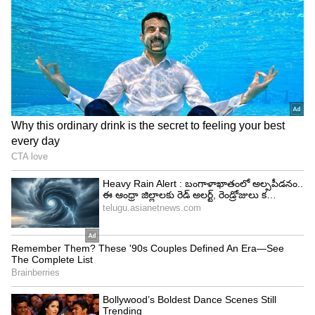
Image Credit :
Amazon.in
భారతీయ వంటకాలకు ప్రత్యేకంగా అనుకూలం
భారతీయ ఆహార అలవాట్లను దృష్టిలో పెట్టుకుని ఈ
ఎలక్ట్రిక్ లంచ్ బాక్స్‌ను రూపొందించారు. దాల్ రైస్,
కూరలు, రోటీలు, పులావ్, ఖిచ్డీ, నూడుల్స్, ఓట్స్ వంటి అనేక
రకాల వంటకాలను ఇందులో సులభంగా వేడి చేసుకోవచ్చు.
గ్రేవీ ఎక్కువగా ఉండే కూరలు లేదా సూప్‌లను కూడా
ఎలాంటి సమస్య లేకుండా తీసుకెళ్లవచ్చు. దీంతో ఇంటి
భోజనాన్ని ఎక్కడ ఉన్నా వేడిగా ఆస్వాదించే అవకాశం
లభిస్తుంది.