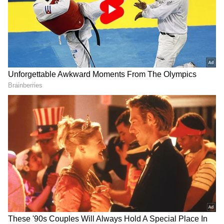
కాగా అమెజాన్‌లో ఏకంగా 64 శాతం డిస్కౌంట్‌తో రూ.
1799కే ల‌భిస్తోంది.
గూగుల్‌లో ఆసక్తికరమైన సమాచారం కోసం ఏసియానెట్ తెలుగు
ను మీ ఫ్రిఫర్డ్ సోర్స్ గా ఎంచుకోండి