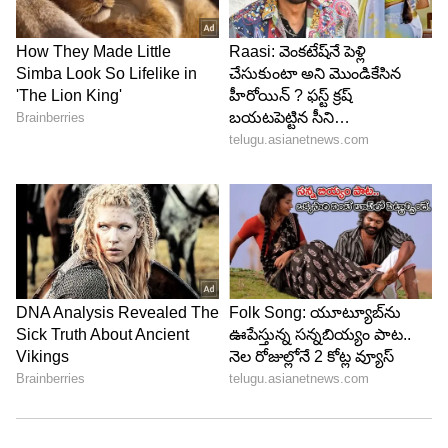
లీక్‌ప్రూఫ్ కంటైనర్లతో పూర్తి భద్రత
ఈ లంచ్ బాక్స్‌లో 304 గ్రేడ్ స్టెయిన్‌లెస్ స్టీల్‌తో తయారైన
రెండు ప్రత్యేక కంటైనర్లు ఉంటాయి. ఇవి పూర్తిగా లీక్‌ప్రూఫ్
డిజైన్‌తో రావడం వల్ల ద్రవ పదార్థాలు బయటకు కారిపోవు.
సాంబార్, కర్రీలు, దాల్ లేదా ఇతర గ్రేవీ వంటకాలను కూడా
నమ్మకంగా తీసుకెళ్లవచ్చు. ప్రయాణంలో బ్యాగ్‌లో ఉంచినా
ఆహారం చిందరవందర అయ్యే అవకాశం ఉండదు. ఈ ఫీచర్
ఉద్యోగులు, ప్రయాణికులకు మరింత సౌకర్యాన్ని
అందిస్తుంది.
5
5