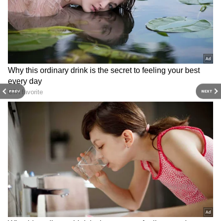
విధానం వల్ల ఆహారం సమానంగా వేడెక్కుతుంది.
అంతేకాకుండా ఆహారంలోని తేమ అలాగే ఉండటంతో రుచి
కూడా తగ్గదు. ఇంట్లో కొత్తగా వండినట్లే అనిపించేలా భోజనం
వేడిగా సిద్ధమవుతుంది.
PREV
NEXT