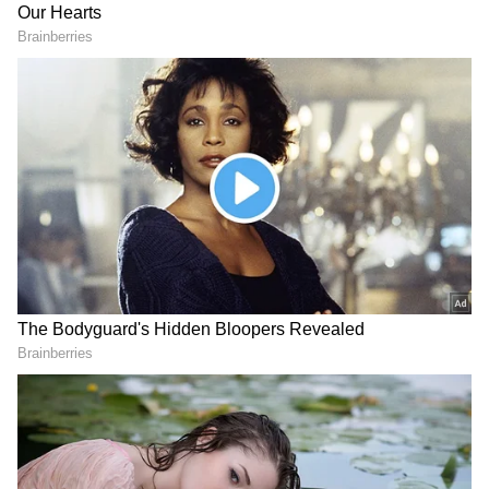
2
5
Image Credit :
Amazon.in
కేవలం 5 నిమిషాల్లో వేడి భోజనం
ఈ లంచ్ బాక్స్ ప్రధాన ప్రత్యేకత దాని వేగవంతమైన హీటింగ్
వ్యవస్థ. ఇందులో ఉన్న 360 డిగ్రీల స్టీమ్ హీటింగ్ టెక్నాలజీ
ఆహారాన్ని అన్ని వైపులా సమానంగా వేడి చేస్తుంది.
సాధారణంగా మైక్రోవేవ్‌లలో లేదా ఇతర పరికరాల్లో ఆహారం
కొన్ని చోట్ల మాత్రమే వేడిగా మారి, మరికొన్ని చోట్ల చల్లగానే
ఉండే అవకాశం ఉంటుంది. అయితే ఈ స్టీమ్ హీటింగ్