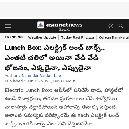
తెలుగు
TRENDING :
Weather Update
Today Rasi Phalalu
Korean Kanakaraj
Lunch Box: ఎల‌క్ట్రిక్ లంచ్ బాక్స్‌..
ఎంత‌టి చ‌లిలో అయినా వేడి వేడి
భోజ‌నం, ఎక్క‌డైనా, ఎప్పుడైనా
Author :
Narender Vaitla
|
Life
Published :
Jun 05 2026, 08:03 AM IST
Electric Lunch Box: ఆఫీస్‌లో పనిచేసే వారు, హాస్టల్‌లో
ఉండే విద్యార్థులు, తరచూ ప్రయాణాలు చేసే ఉద్యోగులు
చాలాసార్లు చల్లారిపోయిన ఆహారాన్ని తినాల్సి వస్తుంది.
అలాంటి సమస్యకు పరిష్కారమే ఈ Xech ఎల‌క్ట్రిక్ లంచ్
బాక్స్‌. ఇంతకీ బాక్స్ ఎలా పని చేస్తుందనేగా