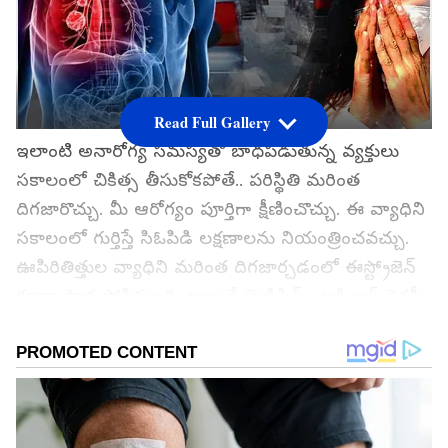
Read Full Gallery
ఇలాంటి అనారోగ్య సమస్యతో బాధపడుతున్న వ్యక్తులు
సకాలంలో చికిత్స తీసుకోకపోతే.. పరిస్థితి మరింత
దిగజారొచ్చు. మీ ఆరోగ్యం పూర్తిగా క్షీణించొచ్చు. ఈ వ్యాధిని
సకాలంలో గుర్తిస్తే సిఓపిడి లక్షణాలను నియంత్రించవచ్చు.
ఊపిరితిత్తుల వ్యాధిని మరింత దిగజార్చడంలో ఈస్ట్రోజెన్
కూడా పాత్ర పోషిస్తుంది. అయితే మెడిసిన్స్, ఆక్సిజన్ థెరపీ
మొదలైన వాటి ద్వారా ఈ వ్యాధిని నియంత్రించవచ్చు. ఈ
వ్యాధి పురుషులను మాత్రమే కాదు.. మహిళలను కూడా
చాలా ప్రభావితం చేస్తుంది. సరైన చికిత్సతో లక్షణాలను
నియంత్రిస్తే.. ఇతర అనారోగ్య సమస్యలు వచ్చే అవకాశం
కూడా ఉండదు.