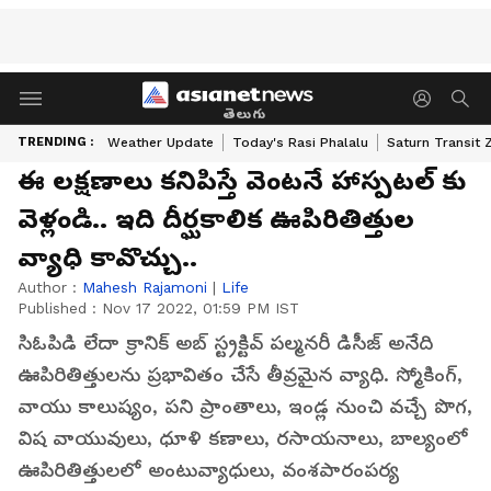
తెలుగు
TRENDING :
Weather Update
Today's Rasi Phalalu
Saturn Transit 
ఈ లక్షణాలు కనిపిస్తే వెంటనే హాస్పటల్ కు
వెళ్లండి.. ఇది దీర్ఘకాలిక ఊపిరితిత్తుల
వ్యాధి కావొచ్చు..
Author :
Mahesh Rajamoni
|
Life
Published :
Nov 17 2022, 01:59 PM IST
సిఓపిడి లేదా క్రానిక్ అబ్ స్ట్రక్టివ్ పల్మనరీ డిసీజ్ అనేది
ఊపిరితిత్తులను ప్రభావితం చేసే తీవ్రమైన వ్యాధి. స్మోకింగ్,
వాయు కాలుష్యం, పని ప్రాంతాలు, ఇండ్ల నుంచి వచ్చే పొగ,
విష వాయువులు, ధూళి కణాలు, రసాయనాలు, బాల్యంలో
ఊపిరితిత్తులలో అంటువ్యాధులు, వంశపారంపర్య