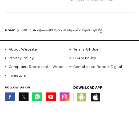
6
6
HOME
LIFE
ఈ లక్షణాలు కనిపిస్తే వెంటనే హాస్పటల్ కు వెళ్లండి.. ఇది దీర్ఘకాలిక ఊపిరితిత్తుల వ్యాధి కావొచ్చు..
About Website
Terms Of Use
Privacy Policy
CSAM Policy
Complaint Redressal - Website
Compliance Report Digital
Investors
త్వరగా బరువు తగ్గుతారు
FOLLOW US ON
DOWNLOAD APP
ఈ ఊపిరితిత్తుల వ్యాధిలో నాల్గొ లక్షణం చాలా త్వరగా
బరువు తగ్గడం. శ్వాస తీసుకోవడంలో ఇబ్బంది కారణంగా
© Copyright 2026 Asianxt Digital Technologies Private Limited (Formerly
known as Asianet News Media & Entertainment Private Limited) | All Rights
మీరు చాలా త్వరగా బరువు తగ్గడం మొదలు పెడతారు.
Reserved
ఇవన్నీ సిఓపిడి ప్రారంభ లక్షణాలు. ఈ లక్షణాలు కనిపిస్తే..
వెంటనే హాస్పటల్ కు వెళ్లి చెక్ చేసుకోవడం మర్చిపోకండి.