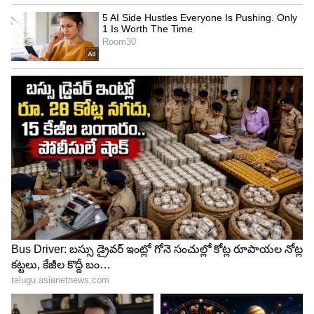
పసుపు లేదా ఆకుపచ్చ కఫం
ఈ ఊపిరితిత్తుల వ్యాధిలో శ్లేష్మం ఉత్పత్తి ఎక్కువగా
ఉంటుంది. అంటే ఈ వ్యాధిలో అధిక శ్లేష్మం రెండో లక్షణం.
ఈ శ్లేష్మం పసుపు లేదా ఆకుపచ్చ రంగులో ఉంటే.. మీ
ఊపిరితిత్తులకు కొంత ఇన్ఫెక్షన్ సోకిందని అర్థం చేసుకోండి.
5
6