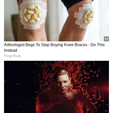
గూగుల్‌లో ఆసక్తికరమైన సమాచారం కోసం ఏసియానెట్ తెలుగు
ను మీ ఫ్రిఫర్డ్ సోర్స్ గా ఎంచుకోండి