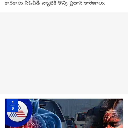
కారకాలు సిఓపిడి వ్యాధికి కొన్ని ప్రధాన కారణాలు.
1
6