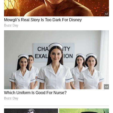
3
6
దీర్ఘకాలిక దగ్గు
సిఓపిడి ఉన్న వ్యక్తుల్లో దీర్ఘకాలిక దగ్గు ఉంటుంది. ఇలాంటి
వారు రోజంతా దగ్గుతూనే ఉంటారు. ఇలాంటి వ్యక్తుల్లో
సాధారణంగా.. దగ్గు 4 నుంచి 8 వారాల కంటే ఎక్కువ
కాలం ఉంటుంది. ఇది సిఓపిడి ప్రారంభ సంకేతం. ఇలాంటి
సమస్య కనిపిస్తే వెంటనే చెక్ చేసుకోవడం మంచిది.