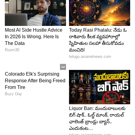
శ్వాస తీసుకోవడంలో ఇబ్బంది
ఈ వ్యాధిలో మూడో లక్షణం శ్వాస తీసుకోవడంలో ఇబ్బంది.
ఎక్కువ సేపు నడిచినా లేదా మెట్లు ఎక్కినా.. మీరు బాగా
అలసిపోతారు. రోజంతా మీరు అలసిపోయినట్లుగా
భావించడం ఊపిరితిత్తుల బలహీనతకు సంకేతం.