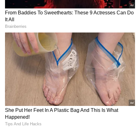
2
6
సిఓపిడి లేదా క్రానిక్ అబ్ స్ట్రక్టివ్ పల్మనరీ డిసీజ్ అనేది
ఊపిరితిత్తులను ప్రభావితం చేసే తీవ్రమైన వ్యాధి. స్మోకింగ్,
వాయు కాలుష్యం, పని ప్రాంతాలు, ఇండ్ల నుంచి వచ్చే పొగ,
విష వాయువులు, ధూళి కణాలు, రసాయనాలు, బాల్యంలో
ఊపిరితిత్తులలో అంటువ్యాధులు, వంశపారంపర్య కారకాలు
సిఓపిడి వ్యాధికి కొన్ని ప్రధాన కారణాలు. ఆరోగ్య నిపుణుల
ప్రకారం.. ఈ వ్యాధి ప్రారంభ లక్షణాలు ఎలా ఉంటాయి..
వాటిని ఎలా నియంత్రించాలో ఇప్పుడు తెలుసుకుందాం..