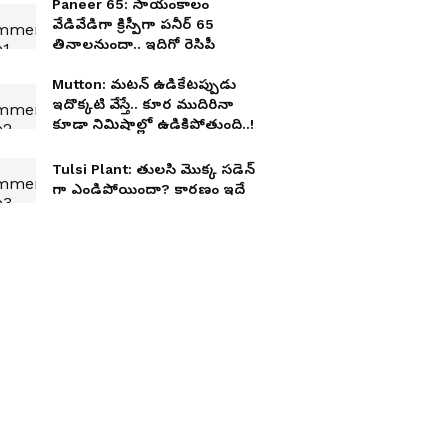
Paneer 65: సాయంకాలం
వేడివేడిగా క్రిస్పీగా పనీర్ 65
తినాలనుందా.. ఇదిగో రెసిపీ
Mutton: మటన్ ఉడికేటప్పుడు
ఇదొక్కటి వేస్తే.. కూర ముదిరినా
కూడా నిమిషాల్లో ఉడికిపోతుంది..!
Tulsi Plant: తులసి మొక్క సడెన్
గా ఎండిపోయిందా? కారణం ఇదే