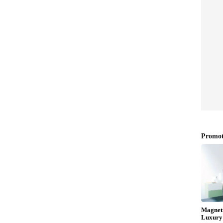
ర్. పాత టూత్‌బ్రష్‌పై కొద్దిగా ఫోమ్ తీసుకుని స్విచ్‌లపై రుద్ది,
 మెరుస్తుంది. దీనికి నీళ్లు అస్సలు అవసరం లేదు. ఎలాంటి