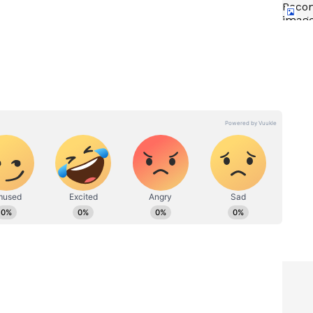
్ లో ఈ 3
Skin Allergies: గిల్టు నగలతో
్ అస్సలు
అలర్జీ వస్తుందా? ఈ టిప్ ట్రై
చేేయండి..ఇంకెప్పుడూ ఆ సమస్యే
ఉండదు