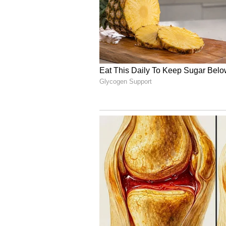
Image Credit :
Getty
పెన్సిల్ ఎరేజర్ చాలు!
స్విచ్ బోర్డు చుట్టూ నల్లగా వేలిముద్రల మచ్
మామూలు 'పెన్సిల్ ఎరేజర్‌'తో ఆ మరకలపై ర
పిల్లలతో కూడా ఈ పని చేయించవచ్చు. వాళ్ల
ముఖ్యం. మెయిన్ స్విచ్ ఆఫ్ చేసే ఉంచి ప
5
6