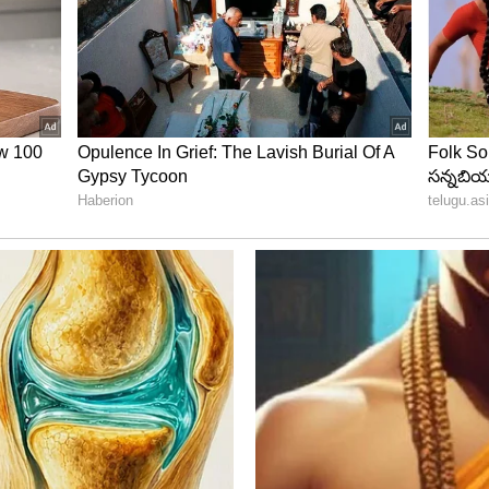
చలు ఉన్నాయా? నీళ్లు, లిక్విడ్ ఏమీ వద్దు. పిల్లలు వాడే
ుద్దితే, మురికి మొత్తం పోతుంది. ఇది ఇంకా బెటర్ కూడా.
కి ఆదో గేమ్ లా ఉంటుంది. కాకపోతే అప్పుడు కూడా జాగ్రత్త
ని చేయించండి.