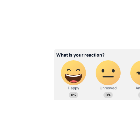
AC Remote: ఏసీ రిమోట
బటన్లు వాడితే కరెంట్ బిల
పెరగదు
3
6