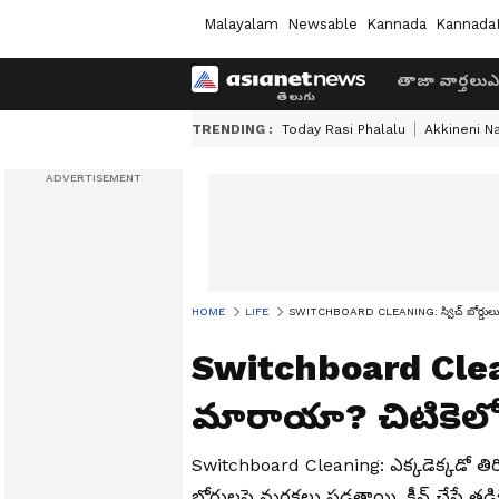
Malayalam
Newsable
Kannada
Kannada
తాజా వార్తలు
ఎ
TRENDING :
Today Rasi Phalalu
Akkineni N
HOME
LIFE
SWITCHBOARD CLEANING: స్విచ్ బోర్డులు నల్ల
Switchboard Cleani
మారాయా? చిటికెలో శు
Switchboard Cleaning: ఎక్కడెక్కడో తిరిగొచ్
బోర్డులపై మరకలు పడతాయి. క్లీన్ చేస్తే త