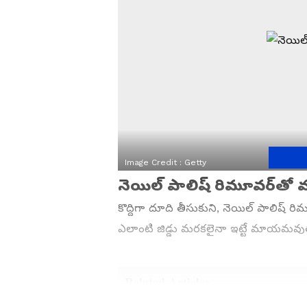
Image Credit :
Getty
నెయిల్ పాలిష్ రిమూవర్‌తో మ
కొద్దిగా దూది తీసుకుని, నెయిల్ పాలిష్ రిమూ
ఎలాంటి జిడ్డు మరకలైనా ఇట్టే మాయమవుత
Related Articles