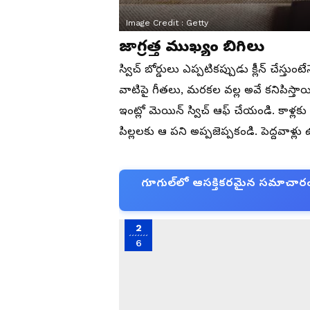
Image Credit :
Getty
జాగ్రత్త ముఖ్యం బిగిలు
స్విచ్ బోర్డులు ఎప్పటికప్పుడు క్లీన్ చేస
వాటిపై గీతలు, మరకల వల్ల అవే కనిపిస్తాయి. 
ఇంట్లో మెయిన్ స్విచ్ ఆఫ్ చేయండి. కాళ్లకు 
పిల్లలకు ఆ పని అప్పజెప్పకండి. పెద్దవాళ్లు
గూగుల్‌లో ఆసక్తికరమైన సమాచారం కో
2
6