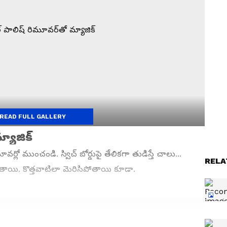
READ FULL GALLERY
్యాజిక్
వర్లో ముంచండి. స్విచ్ బోర్డుపై తేలికగా తుడిస్తే చాలు...
RELA
ాయి. కొత్తవాటిలా మెరిసిపోతాయి కూడా.