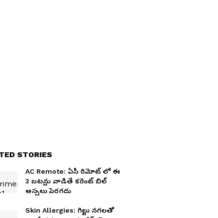
TED STORIES
AC Remote: ఏసీ రిమోట్ లో ఈ
3 బటన్లు వాడితే కరెంట్ బిల్
అస్సలు పెరగదు
Skin Allergies: గిల్టు నగలతో