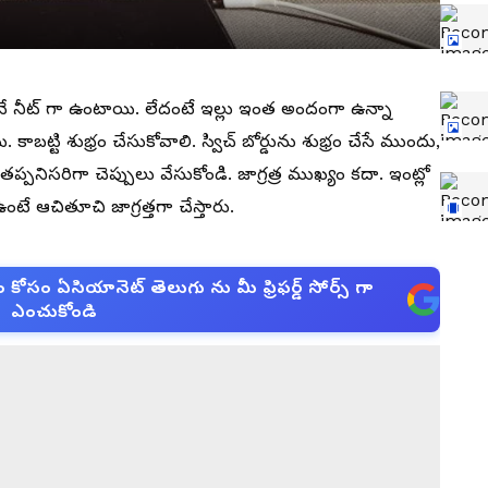
్తుంటేనే నీట్ గా ఉంటాయి. లేదంటే ఇల్లు ఇంత అందంగా ఉన్నా
కాబట్టి శుభ్రం చేసుకోవాలి. స్విచ్ బోర్డును శుభ్రం చేసే ముందు,
తప్పనిసరిగా చెప్పులు వేసుకోండి. జాగ్రత్ర ముఖ్యం కదా. ఇంట్లో
 ఉంటే ఆచితూచి జాగ్రత్తగా చేస్తారు.
సం ఏసియానెట్ తెలుగు ను మీ ఫ్రిఫర్డ్ సోర్స్ గా
ఎంచుకోండి