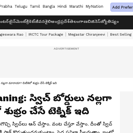
Prabha
Telugu
Tamil
Bangla
Hindi
Marathi
MyNation
Add Prefer
ంటర్‌టైన్‌మెంట్
క్రికెట్
జీవనశైలి
ఆంధ్రప్రదేశ్
తెలంగాణ
బిజినెస్
జ్యోతిష్యం
ageswara Rao
IRCTC Tour Package
Megastar Chiranjeevi
Best Selling
గా మారాయా? చిటికెలో శుభ్రం చేసే టెక్నిక్ ఇది
ng: స్విచ్ బోర్డులు నల్లగా
భ్రం చేసే టెక్నిక్ ఇది
చి స్విచ్‍లు ఆన్ చేస్తాం. వంట చేస్తూ వేస్తాం. దీంతో స్విచ్
డికి షాక్ కొడుతుందనుకుంటాం. పెద్ద పనిలా ఫీలవుతాం. ఇంట్లో