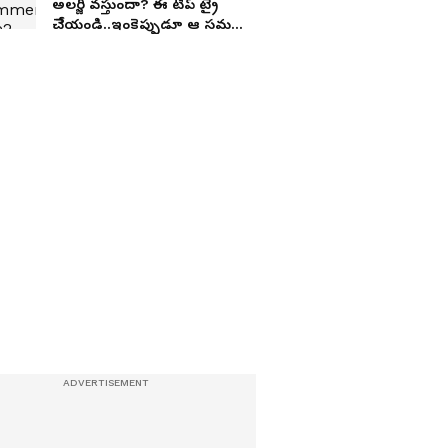
అలర్జీ వస్తుందా? ఈ టిప్ ట్రై
చేేయండి..ఇంకెప్పుడూ ఆ సమస్యే
ఉండదు