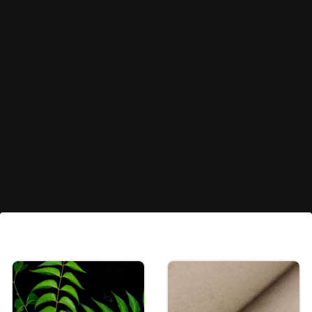
మెటాలిక్ స్టార్ ఇయర్ రింగ్స్
ఎలాంటి రాళ్లు లేకుండా, కేవలం మెరిసే వెండి లోహంతోనే
నక్షత్రం ఆకారంలో వీటిని తయారు చేస్తారు. సింపుల్‌గా
ఉండటానికి ఇష్టపడే మహిళలకు ఇది బెస్ట్ గిఫ్ట్.