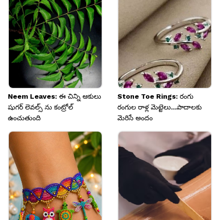
Image credits: Pinterest
Neem Leaves: ఈ చిన్ని ఆకులు
Stone Toe Rings: రంగు
షుగర్ లెవల్స్ ను కంట్రోల్
రంగుల రాళ్ల మెట్టెలు...పాదాలకు
ఉంచుతుంది
మెరిసే అందం