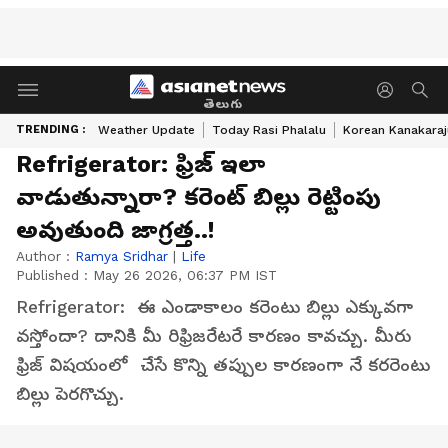
తెలుగు
TRENDING :
Weather Update
Today Rasi Phalalu
Korean Kanakaraj
Refrigerator: ఫ్రిజ్ ఇలా
వాడుతున్నారా? కరెంట్ బిల్లు రెట్టింపు
అవుతుంది జాగ్రత్త..!
Author :
Ramya Sridhar
|
Life
Published :
May 26 2026, 06:37 PM IST
Refrigerator: ఈ ఎండాకాలం కరెంటు బిల్లు ఎక్కువగా
వస్తోందా? దానికి మీ రిఫ్రిజరేటరే కారణం కావచ్చు. మీరు
ఫ్రిజ్ విషయంలో చేసే కొన్ని తప్పుల కారణంగా నే కరరెంటు
బిల్లు పెరగొచ్చు.