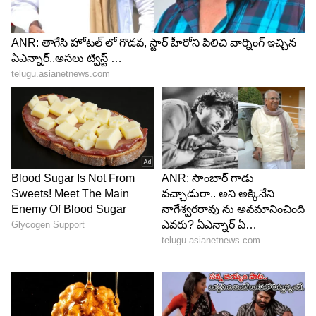
LATEST VIDEOS
ABOUT THE AUTHOR
ramya Sridhar
RS
పది సంవత్సరాలుగా జర్నలిజంలో ఉన్నారు. 2017 నుండి
ఆసియానెట్‌లో జర్నలిస్ట్‌గా పని చేస్తున్నారు. ప్రస్తుతం, లైఫ్‌స్టైల్
విభాగాన్ని లీడ్ చేస్తున్నారు. ఇంతకు ముందు ఈనాడులో పని
చేశారు. ఈనాడు జర్నలిజం స్కూల్లో జర్నలిజం శిక్షణ పొందారు.
జీవనశైలి