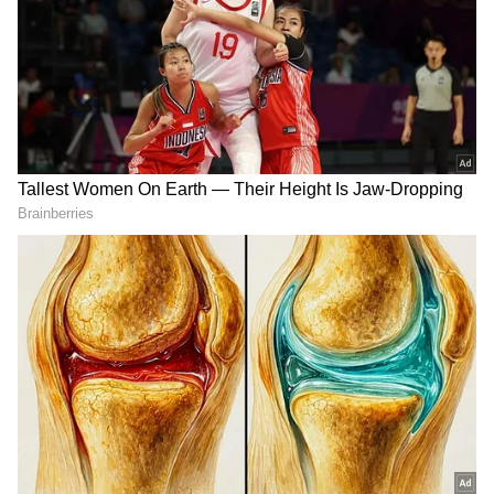
Image Credit :
Asianet News
ఫ్రిజ్ ఎక్కడ పెడుతున్నారు.
చాలా మంది ఇంట్లో సరిగ్గా స్థలం లేదని… గోడకు దగ్గరగా
ఫ్రిజ్ పెడతూ ఉంటారు. ఫ్రిజ్ ని గోడకు దగ్గరగా ఉంచితే..
వెనక కండెన్సర్ కాయలిల్స్ నుండి వేడి బయటకు వెళ్లదు.
దీని వల్ల ఫ్రిజ్ వేడేక్కి, కూలింగ్ సామర్థ్యం గణనీయంగా
తగ్గుతుంది. దీని కారణంగా.. పవర్ ఎక్కువగా తీసుకునే
అవకాశం ఉంటుంది. చివరకు కరెంటు బిల్లు బాగా
పెరగడానికి కారణం అవుతుంది.
ఫ్రిజ్ లో ఖాళీ లేకుండా వస్తువులు పెట్టడం…
ఎక్కువ మంది.. ఫ్రిజ్ లో ఖాళీ చేయకుండా వస్తువులు
పెట్టేస్తూ ఉంటారు. దీని వల్ల చల్లని గాలి సరిగా
ప్రసురించదు. కొన్ని వస్తువులు గడ్డ కడితే.. మరి కొన్ని
పాడైపోతాయి. ఇది ఫ్రిజ్ పనితీరు పై ప్రభావం చూపుతుంది.