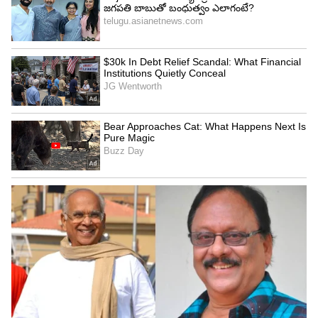
చేయడం మంచిది.
ఈ పొరపాట్లు చేయడం వల్ల మీ ఫ్రిజ్ పనితీరు తగ్గిపోవడమే
కాకుండా.. కరెంట్ బిల్లు కూడా పెరిగిపోతుంది. అందుకే, ఈ
పొరపాట్లు చేయకపోవడమే మంచిది.