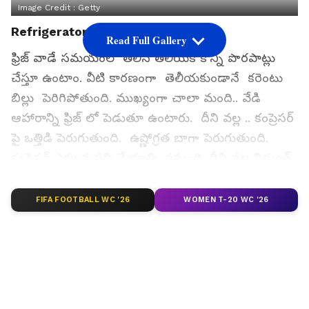
Image Credit :
Getty
Refrigerator
Read Full Gallery
ఫ్రిజ్ వాడే సమయంలో తెలిసీ తెలియక కొన్ని పొరపాట్లు
చేస్తూ ఉంటాం. వీటి కారణంగా తెలీయకుండానే కరెంటు
బిల్లు పెరిగిపోతుంది. ముఖ్యంగా చాలా మంది.. వేడి
ఆహారాన్ని ఫ్రిజ్ లో పెడుతూ ఉంటారు. దీని వల్ల .. కంప్రెసర్
పై ఒత్తిడి పెరుగుతుంది. ఉష్ణోగ్రత బాగా పెరుగుతుంది.
కంప్రెసర్ ఎక్కువ పని చేయాల్సి వస్తుంది. దీని వల్ల విద్యుత్
వినియోగం పెరుగుతుంది. కూలింగ్ సిస్టమ్ కూడా
దెబ్బతింటుంది.
FIFA FOOTBALL WC '26
WOMEN T-20 WC '26
గూగుల్‌లో ఆసక్తికరమైన సమాచారం కోసం ఏసియానెట్ తెలుగు
ను మీ ఫ్రిఫర్డ్ సోర్స్ గా ఎంచుకోండి