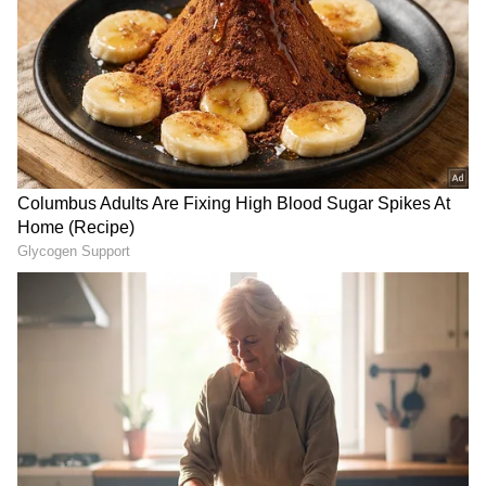
Related Articles
Summer Colors: ఎండలో బయటకు వెళ్తున్నారా?
ఈ రంగుల దుస్తులే బెస్ట్ ఛాయిస్
AC Explode: ఈ పొరపాట్లు చేస్తే.. ఏసీలు బాంబ్ లా
పేలిపోతాయి..!
3
3