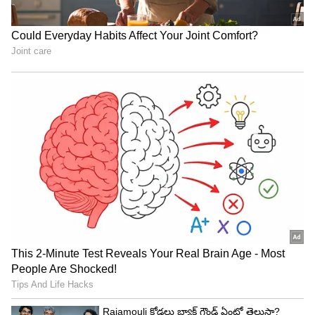
Image Credit :
Getty
ఫ్రిజ్ శుభ్రం చేయడం లేదా?
చాలా మంది ఫ్రిజ్ లో ఉంచే ఆహారం విషయంలో దృష్టి
పెడతారు. కానీ, ఫ్రిజ్ ని శుభ్రం చేయడంపై దృష్టి పెట్టరు.
ఫలితంగా..ఫ్రిజ్ లో దుమ్ము , ధూళి పేరుకుపోతుంది.
అంతేకాదు.. దీని వల్ల కాయిల్స్ పై దుమ్ము పేరుకుపోయి
కూలింగ్ తగ్గుతుంది. ఇది మోటార్ పై ఒత్తిడి పెంచి, విద్యుత్
ఖర్చును పెంచుతుంది.
ఫ్రిజ్ టెంపరేచర్ సెట్ చేశారా?
ఫ్రిజ్ లో సరిగా టెంపరేచర్ సెట్ చేయడం చాలా ముఖ్యం.
అవసరానికి మించి కూలింగ్ సెట్ చేయడం వల్ల విద్యుత్
వృథా అవుతుంది. అదే సమయంలో తక్కువ కూలింగ్ వల్ల
ఆహారం పాడౌతుంది. అందుకే సరైన టెంపరేచర్ సెట్