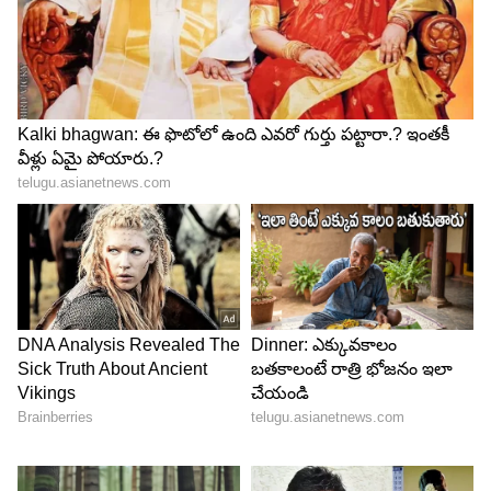
అందించారు.
ఈ డివైజ్ మీడియాటెక్ హెలియో G85 ప్రాసెసర్‌తో రన్
అవుతుంది. అంతేకాదు, ఇందులో 5,000mAh పెద్ద
బ్యాటరీని ఇచ్చారు. కాబట్టి ఒక్కసారి ఛార్జ్ చేస్తే రోజంతా
హ్యాపీగా వాడుకోవచ్చు.
Samsung Galaxy F05 ధర: రూ. 6,499