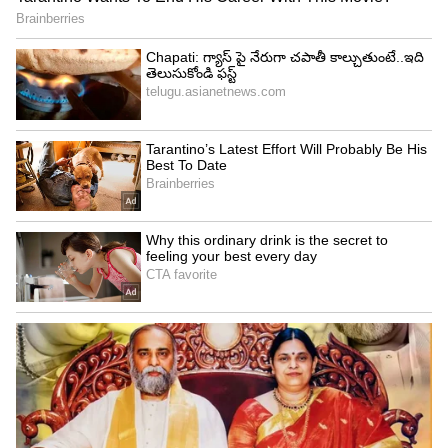
చేయకపోతే లైసెన్స్ కట్ !
IRCTC Jyotirlinga Tour Package: ఒక్క టికెట్‌తో
ఏడు జ్యోతిర్లింగాల దర్శనం.. ఐఆర్‌సీటీసీ బంపర్ ఆఫర్
!
3
7
Image Credit :
X- @AakashGourX
2. శామ్‌సంగ్ గెలాక్సీ F05
మీరు బ్రాండ్ వాల్యూ చూసుకునే వారైతే, శామ్‌సంగ్ నుంచి
వస్తున్న గెలాక్సీ F05 ఒక బెస్ట్ పిక్ అవుతుంది. ఇందులో
6.74 ఇంచుల ఎల్‌సీడీ స్క్రీన్ లభిస్తుంది. ఫోటోలు, వీడియో
కాల్స్ కోసం 50MP ప్రైమరీ కెమెరా, 8MP ఫ్రంట్ కెమెరాను