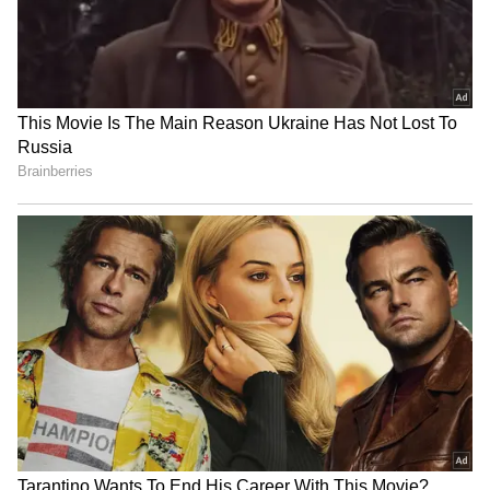
Related Articles
WhatsApp e Challan: వాహనదారులకు అలర్ట్..
వాట్సాప్‌లోనే ట్రాఫిక్ చలాన్లు.. 30 రోజుల్లో ఆ పని