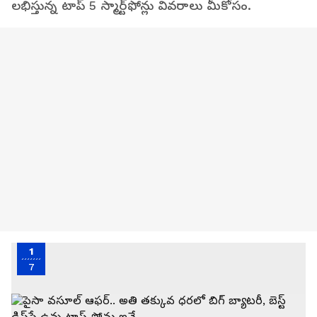
లభిస్తున్న టాప్ 5 స్మార్ట్‌ఫోన్లు వివరాలు మీకోసం.
1
7