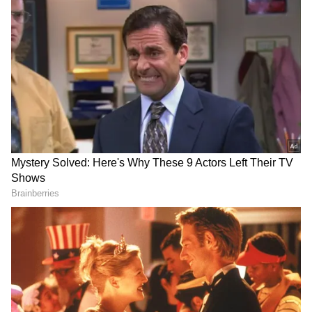
2
7
Image Credit :
Filkart
1. మోటోరోలా మోటో G05
బడ్జెట్ రేంజ్‌లో మోటోరోలా మోటో G05 ఒక సూపర్ ఆప్షన్
అని చెప్పొచ్చు. ఈ ఫోన్‌లో 6.67 ఇంచుల ఐపీఎస్ డిస్‌ప్లేను
ఇచ్చారు. ఇది 90Hz రీఫ్రెష్ రేట్‌తో వస్తుంది. దీనివల్ల ఫోన్
వాడుతున్నప్పుడు స్క్రోలింగ్ చాలా స్మూత్‌గా ఉంటుంది.