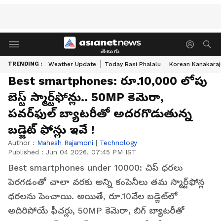
తెలుగు
TRENDING :
Weather Update
Today Rasi Phalalu
Korean Kanakaraj
Best smartphones: రూ.10,000 లోపు
బెస్ట్ స్మార్ట్‌ఫోన్లు.. 50MP కెమెరా,
పవర్‌ఫుల్ బ్యాటరీతో అదరగొడుతున్న
బడ్జెట్ ఫోన్లు ఇవే !
Author :
Mahesh Rajamoni
|
Technology
Published :
Jun 04 2026, 07:45 PM IST
Best smartphones under 10000: చిప్ ధరలు
పెరగడంతో చాలా వరకు అన్ని కంపెనీలు తమ స్మార్ట్‌ఫోన్ల
ధరలను పెంచాయి. అయితే, రూ.10వేల బడ్జెట్‌లో
అదిరిపోయే ఫీచర్లు, 50MP కెమెరా, బిగ్ బ్యాటరీతో