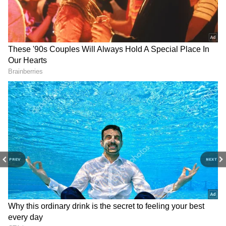
ఇక కెమెరా విషయానికి వస్తే.. బ్యాక్ సైడ్ 50MP ప్రైమరీ
కెమెరా, సెల్ఫీల కోసం 8MP ఫ్రంట్ కెమెరా ఉన్నాయి. ఈ
ఫోన్‌లో మీడియాటెక్ హెలియో G81 అల్ట్రా ప్రాసెసర్‌ను
ఉపయోగించారు. ఇది మీ డైలీ టాస్క్‌లను ఎలాంటి లాగ్
లేకుండా ఈజీగా మేనేజ్ చేస్తుంది.
Motorola Moto G05 ధర: రూ. 7,299
PREV
NEXT