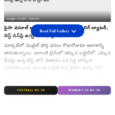
Image Credit :
Gemini
పైసా వసూల్ ఆఫర్.. అతి తక్కువ ధరలో బిగ్ బ్యాటరీ,
Read Full Gallery
బెస్ట్ డిస్‌ప్లే ఉన్న టాప్ ఫోన్లు ఇవే
మార్కెట్‌లో మొబైల్ ఫోన్ల ధరలు రోజురోజుకూ ఆకాశాన్ని
తాకుతున్నాయి. ఇలాంటి టైమ్‌లో తక్కువ బడ్జెట్‌లో, ఎక్కువ
ఫీచర్లు ఉన్న బెస్ట్ ఫోన్ వెతకడం ఒక పెద్ద టాస్క్‌గా
మారిపోయింది. అయితే, బడ్జెట్ కాస్త టైట్‌గా ఉన్నా సరే..
డైలీ యూజ్‌కు అవసరమైన అద్భుతమైన ఫీచర్లను అందించే
బ్రాండ్లు మార్కెట్‌లో ఇంకా ఉన్నాయి.
FOOTBALL WC '26
WOMEN T-20 WC '26
మీరు ఆన్‌లైన్ క్లాసులు వినడానికైనా, సోషల్ మీడియాలో
ఎండ్‌లెస్ స్క్రోలింగ్ చేయడానికైనా, నెట్‌ఫ్లిక్స్, యూట్యూబ్‌
వాచింగ్ చేయడానికైనా ఇవి పర్ఫెక్ట్ ఛాయిస్ అనే ఫోన్లు