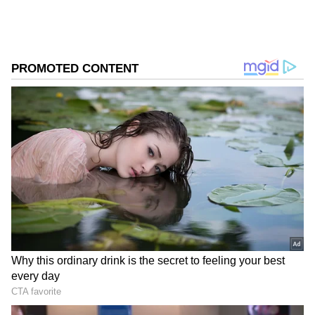
ఉన్నాయి. మీరు పెట్టే ప్రతి రూపాయికి ఈ ఫోన్లు వాల్యూ
ఇస్తాయి. రూ. 10,000 లోపే పవర్‌ఫుల్ పర్ఫార్మెన్స్,
అదిరిపోయే బ్యాటరీ లైఫ్, సూపర్ కెమెరాలు, మోడ్రన్
ఫీచర్లతో లభిస్తున్న కొన్ని బెస్ట్ స్మార్ట్‌ఫోన్ల వివరాలు గమనిస్తే..
గూగుల్‌లో ఆసక్తికరమైన సమాచారం కోసం ఏసియానెట్ తెలుగు
ను మీ ఫ్రిఫర్డ్ సోర్స్ గా ఎంచుకోండి