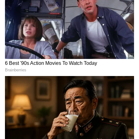
గూగుల్‌లో ఆసక్తికరమైన సమాచారం కోసం ఏసియానెట్ తెలుగు
ను మీ ఫ్రిఫర్డ్ సోర్స్ గా ఎంచుకోండి
2
4