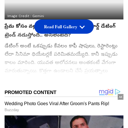
Image Credit :
Gemini
ప్రేమ కోసం వల్లకాటికైనా.. ఇప్పుడు గ్రేవ్ యార్డ్ డేటింగ్
Read Full Gallery
ట్రెండ్ నడుస్తోంది.. అసలేంటిది?
డేటింగ్ అంటే ఒకప్పుడు కేవలం కాఫీ షాపులు, రెస్టారెంట్లు
లేదా సినిమా థియేటర్లకే పరిమితమయ్యేది. కానీ ఇప్పుడు
కాలం మారింది. యువత ఆలోచనలు అంతకంటే వేగంగా
మారుతున్నాయి. కొత్తగా ఉండాలని చేసే ప్రయత్నాలు
ఒక్కోసారి ఆశ్చర్యాన్ని, మరికొన్ని సార్లు భయాన్ని
కలిగిస్తుంటాయి. ఇప్పుడు సోషల్ మీడియాలో గ్రేవ్ యార్డ్
డేటింగ్ (Graveyard Dating) అనే కొత్త ట్రెండ్ తెగ వైరల్
అవుతోంది. పేరు వింటేనే ఒళ్లు గగుర్పొడిచేలా ఉన్నా, ఈ
కాలం ప్రేమికులు మాత్రం దీనికి జై కొడుతున్నారు.