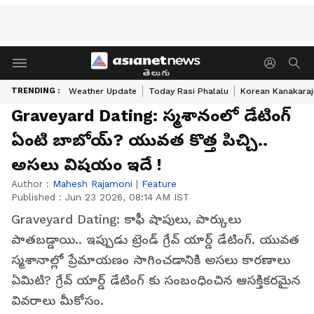
తెలుగు
TRENDING :
Weather Update
Today Rasi Phalalu
Korean Kanakaraj
Graveyard Dating: స్మశానంలో డేటింగ్
ఏంటి బాబోయ్? యువత కొత్త పిచ్చి..
అసలు విషయం ఇదే !
Author :
Mahesh Rajamoni
|
Feature
Published :
Jun 23 2026, 08:14 AM IST
Graveyard Dating: కాఫీ షాపులు, పార్కులు
పాతబడ్డాయి.. ఇప్పుడు ట్రెండ్ గ్రేవ్ యార్డ్ డేటింగ్. యువత
స్మశానాల్లో ప్రేమాయణం సాగించడానికి అసలు కారణాలు
ఏమిటి? గ్రేవ్ యార్డ్ డేటింగ్ కు సంబంధించిన ఆసక్తికరమైన
వివరాలు మీకోసం.