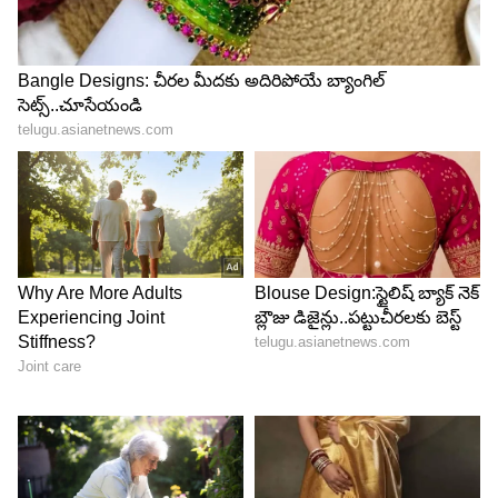
వోగ్ ఇండియా లాంటి పత్రికలు కూడా పేర్కొన్నాయి. ఇది ఒక
రకంగా కంపాటబిలిటీ టెస్ట్ లాంటిదని డేటర్లు చెబుతున్నారు.
4