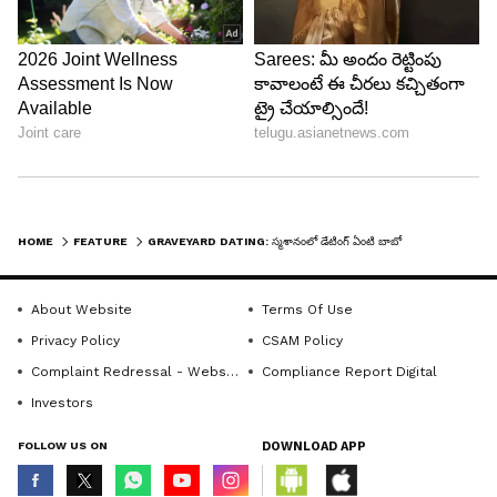
4
Image Credit :
Chatgpt
భయం కలగడం లేదా?
HOME
FEATURE
GRAVEYARD DATING: స్మశానంలో డేటింగ్ ఏంటి బాబోయ్? యువత కొత్త పిచ్చి.. అసలు విషయం ఇదే !
సాధారణంగా సూర్యాస్తమయం తర్వాత స్మశానాల వైపు
వెళ్లడానికి ఎవరైనా భయపడతారు. ఆత్మలు తిరుగుతాయని,
About Website
Terms Of Use
దెయ్యాలు ఉంటాయని రకరకాల నమ్మకాలు ఉన్నాయి. కానీ
Privacy Policy
CSAM Policy
ఈ గ్రేవ్ యార్డ్ డేటింగ్ చేసేవారికి ప్రేమ ముందు ఆ భయాలేవీ
Complaint Redressal - Website
Compliance Report Digital
కనిపించడం లేదట. అయితే, అందరికీ ఇది నచ్చాలని లేదు.
Investors
కొందరు దీన్ని చాలా వింతగా, మరికొందరు అసహ్యంగా
FOLLOW US ON
DOWNLOAD APP
కూడా భావిస్తున్నారు. చనిపోయిన వారు నిద్రించే చోట
రొమాన్స్ ఏంటని విమర్శించే వారు కూడా ఉన్నారు. ఇది