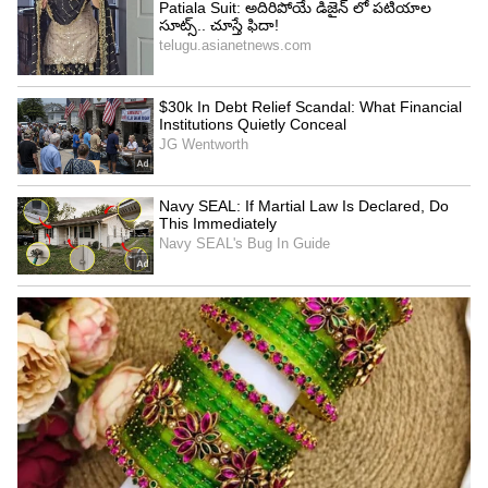
Image Credit :
Chatgpt
అక్కడికే ఎందుకు వెళ్తున్నారు?
వందల మంది ఉండే రద్దీ ప్రదేశాల కంటే, ఏకాంతంగా ఉండే
ప్రాంతాల వైపు యువత మొగ్గు చూపుతోంది. దీనికి ప్రధాన
కారణాలు శాంతి, ప్రైవసీ, లోతైన సంభాషణలు. నగరాల్లో
ఉండే ట్రాఫిక్ గోల, రెస్టారెంట్లలో ఉండే అరుపులు, కేకలు
లేకుండా స్మశానాలు నిశ్శబ్దంగా ఉంటాయి.
ప్రైవసీ అంటే అక్కడ మనల్ని చూసేవారు ఉండరు, డిస్టర్బ్
చేసేవారు ఉండరు. అందుకే తమ మనసులోని మాటలను
ఒకరికొకరు ధైర్యంగా చెప్పుకోవడానికి ఇది సరైన ప్రదేశమని
కొందరు భావిస్తున్నారు. పాత సమాధులు, చెట్లు, పచ్చదనం
మధ్య కూర్చున్నప్పుడు చిన్న చిన్న మాటలు కాకుండా..
జీవితం, భయం, కలల గురించి లోతైన చర్చలు వస్తాయని