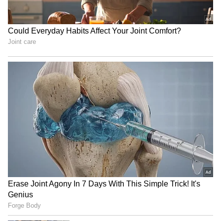
వీటన్నిటినీ మించి ఈ గ్రేవ్ యార్డ్ డేటింగ్ ట్రెండ్
చర్చనీయాంశంగా మారింది.
Related Articles
Best Honeymoon Destinations: హనీమూన్ ప్లాన్
చేస్తున్నారా? ఈ 5 రొమాంటిక్ ప్లేసెస్ అస్సలు మిస్
అవ్వకండి !
True 5G: ఫోన్‌లో ఫుల్ 5G సిగ్నల్ ఉన్నా ఇంటర్నెట్
రావడం లేదా? అయితే ఇలా చేయండి !
3
4