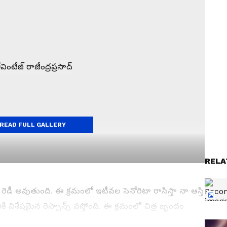
READ FULL GALLERY
RELA
ీ అవుతుంది. ఈ క్రమంలో ఇటీవల సెనోరిటా రాసిస్తా నా ఆస్తి
ి విశేషమైన రెస్పాన్స్ వస్తోంది. ఈ క్రమంలో చిత్ర బృందం
ాట్లాడుతూ, `ఈ మధ్య కాలంలో నాకు ఇలాంటి పాత్ర రావడం చాలా