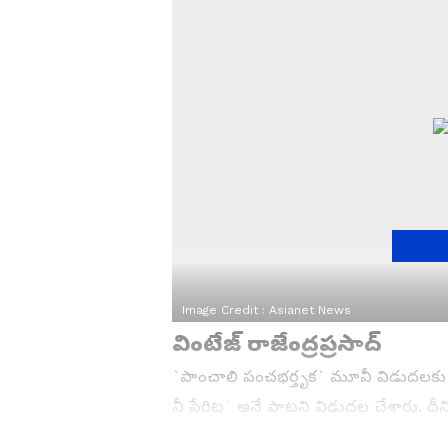
Image Credit :
Asianet News
వింటేజ్‌ రాజేంద్రప్రసాద్‌
`పాంచాలి పంచభర్తృక` మూవీ విడుదలకు రెడ
నీ పేరిట` అనే పాటని విడుదల చేశారు. దీనిక
రియాక్ట్ అయ్యింది. రాజేంద్రప్రసాడ్‌ మ