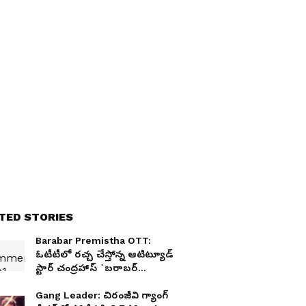
TED STORIES
Barabar Premistha OTT:
ఓటీటీలో రచ్చ చేస్తోన్న ఆటిట్యూడ్‌
స్టార్ చంద్రహాస్ `బరాబర్
ప్రేమిస్తా`.. అస్సలు ఊహించరు
Gang Leader: చిరంజీవి గ్యాంగ్‌