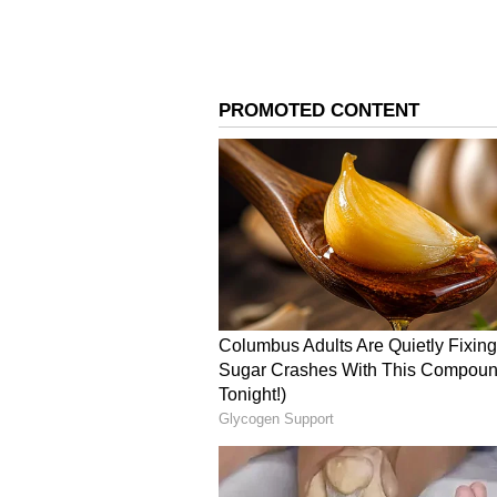
ఒక ఎత్తు అయితే ఆ టైమింగ్ లో నటించడం
చెప్పారు. `సెటిల్డ్ కామెడీ తో మెప్పించడం
పాసయ్యాను అనే చెప్పాలి` అని కొత్తగా ప
యాసలో కామెడీ చెయ్యడం అనేది నాకు వ్యక్
మనలో ఉన్న అసలు నటుడు బయటికి వస్తాడు , ప
దుగ్గిరెడ్డి యూఎస్ఏ చెప్పారు. వెంకట్ దుగ్
పడకుండా ఈ సినిమాని నిర్మించినట్టు నిర్
కథ చెప్పడానికి కామెడీ ని ఎంచుకున్నాను, రె
అది సాధ్యం అయింది , ప్రేక్షకులకి నచ్చే
గంగ సప్తశిఖర తెలిపారు.