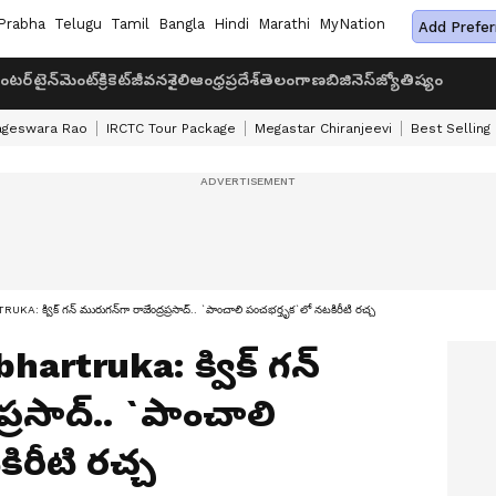
Prabha
Telugu
Tamil
Bangla
Hindi
Marathi
MyNation
Add Prefer
ంటర్‌టైన్‌మెంట్
క్రికెట్
జీవనశైలి
ఆంధ్రప్రదేశ్
తెలంగాణ
బిజినెస్
జ్యోతిష్యం
ageswara Rao
IRCTC Tour Package
Megastar Chiranjeevi
Best Selling
విక్‌ గన్‌ మురుగన్‌గా రాజేంద్రప్రసాద్‌.. `పాంచాలి పంచభర్తృక`లో నటకిరీటి రచ్చ
rtruka: క్విక్‌ గన్‌
ప్రసాద్‌.. `పాంచాలి
రీటి రచ్చ