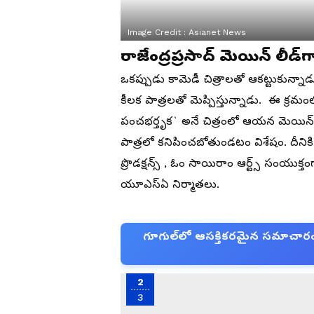
Image Credit :
Asianet News
రాజేంద్రప్రసాద్ మెయిన్‌ లీడ
ఒకప్పుడు కామెడీ చిత్రాలతో ఆకట్టుకున్నాడు 
కీలక పాత్రలతో మెప్పిస్తున్నాడు. ఈ క్ర
పంచభర్తృక` అనే చిత్రంలో ఆయన మెయిన్‌ లీ
పాత్రలో కనిపించబోతుండటం విశేషం. దీనికి 
ప్రొడక్షన్స్ , ఓం సాయిరాం ఆర్ట్స్ సంయుక్తంగా ని
యూఎస్‌ఏ నిర్మాతలు.
గూగుల్‌లో ఆసక్తికరమైన సమాచారం కో
2
3