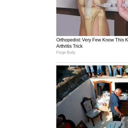
ABOUT THE AUTHOR
Aithagoni Raju
AR
అయితగోని రాజు 2020 నుంచి ఏషియానెట్‌ 
జర్నలిజంలో 13ఏళ్ల అనుభవం ఉంది. ప్ర
ప్రముఖ సంస్థల్లో వర్క్ చేశారు. ప్రపంచ సినిమాని `
గుర్తింపుని తెచ్చిపెట్టాయి. ప్రస్తుతం ఏష
తెలుగు సినిమా
ఏషియానెట్ న్యూస్
వినోదం
ఎడిటర్‌గానే రిపోర్టర్ గా సినిమా ఫీల్డ
సంబంధించి ఆసక్తికర కథనాలను, సినీ ఇ
రాయడంలో మంచి పట్టు ఉంది. క్వాలిటీ క
తనవంతు కృషి చేస్తున్నారు.