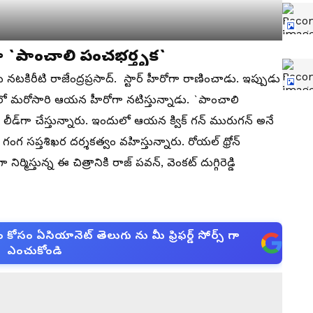
్‌గా `పాంచాలి పంచభర్తృక`
నటకిరీటి రాజేంద్రప్రసాద్‌. స్టార్‌ హీరోగా రాణించాడు. ఇప్పుడు
మంలో మరోసారి ఆయన హీరోగా నటిస్తున్నాడు. `పాంచాలి
డ్‌గా చేస్తున్నారు. ఇందులో ఆయన క్విక్‌ గన్‌ మురుగన్‌ అనే
గంగ సప్తశిఖర దర్శకత్వం వహిస్తున్నారు. రోయల్ థ్రోన్
ర్మిస్తున్న ఈ చిత్రానికి రాజ్‌ పవన్‌, వెంకట్‌ దుగ్గిరెడ్డి
సం ఏసియానెట్ తెలుగు ను మీ ఫ్రిఫర్డ్ సోర్స్ గా
ఎంచుకోండి