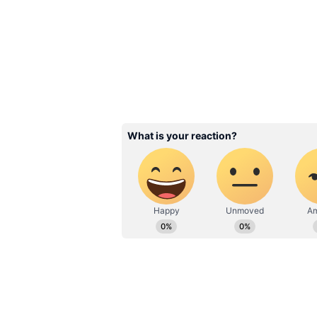
అరుదు , ఈ సినిమాలో పాట , ఫైట్ లతో మళ్ళ
సినిమాలో మొదటి సారి హీరో పాత్రలో కనిపి
మొత్తం నవ్వుతూనే చూస్తారు, ప్రేక్షకుడికి 
Related Articles
Barabar Premistha OT
ఓటీటీలో రచ్చ చేస్తోన్న ఆట
స్టార్ చంద్రహాస్ `బరాబర్ ప్ర
అస్సలు ఊహించరు