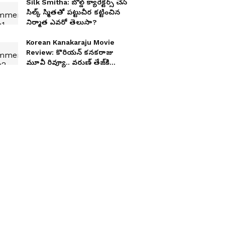
Silk Smitha: బోల్డ్ క్యారెక్టర్స్ చేసే
సిల్క్ స్మితతో పట్టుచీర కట్టించిన
నిర్మాత ఎవరో తెలుసా?
Korean Kanakaraju Movie
Review: కొరియన్‌ కనకరాజు
మూవీ రివ్యూ.. వరుణ్‌ తేజ్‌కి
ఎట్టకేలకు హిట్‌ పడిందా?