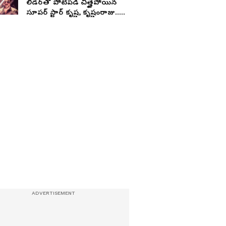
లీడర్‌తో పోటీపడి చిత్తైపోయిన
సూపర్‌ స్టార్‌ కృష్ణ, కృష్ణంరాజు..
రాజేంద్రప్రసాద్‌ రాక్‌