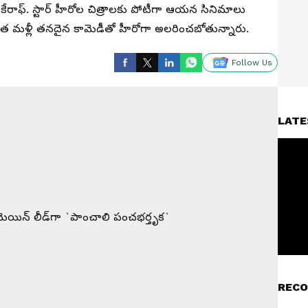
ు కేరాఫ్‌. స్టార్‌ హీరోల చిత్రాలకు పోటీగా ఆయన సినిమాలు
్వాత మళ్లీ తనదైన కామెడీతో హీరోగా అలరించబోతున్నారు.
Follow Us
LATE
RECO