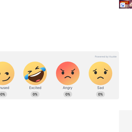
ీ మీ అప్పటి రాజేంద్రప్రసాద్ ని చూస్తారు` అని అన్నారు. ఈ
ంచబోతున్న రాప్ సెన్షేషన్ రోల్ రైడా మాట్లాడుతూ, `సినిమా
మంచి ఫన్ ట్రీట్ ఈ సినిమా` అని తెలిపారు .
T:
Gang Leader: చిరంజీవి గ్యాంగ్‌
ిట్యూడ్‌
లీడర్‌తో పోటీపడి చిత్తైపోయిన
ేమిస్తా`..
సూపర్‌ స్టార్‌ కృష్ణ, కృష్ణంరాజు..
రాజేంద్రప్రసాద్‌ రాక్‌