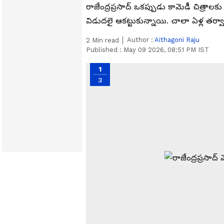
రాజేంద్రప్రసాద్‌ ఒకప్పుడు కామెడీ చిత్రాలక
విడుదలై ఆకట్టుకున్నాయి. చాలా ఏళ్ల తర
Author :
Aithagoni Raju
2
Min read
Published :
May 09 2026, 08:51 PM IST
1
3