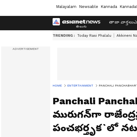
Malayalam
Newsable
Kannada
Kannada
తాజా వార్తలు
ఎ
TRENDING :
Today Rasi Phalalu
Akkineni N
HOME
ENTERTAINMENT
PANCHALI PANCHABHARTRUKA: క్
Panchali Panchabha
మురుగన్‌గా రాజేంద్ర
పంచభర్తృక`లో నటకి