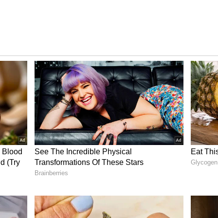
 మాకు సవాలే` అని మరో హీరోగా నటించిన జెమినీ సురేష్
 కొత్త నటుడిగా నాకు ఒక పరీక్షా , నా నటనతో ఆ పరీక్షా
రిచయం అవ్వబోతున్న హీరో రాజ్ పవన్ అన్నారు. `నెల్లూరు
తిగతంగా సరిపోయే పాత్ర , ఇలాంటి పాత్రలు చేసినప్పుడు
్రేక్షకులని మెప్పిస్తాడు` అని హీరోల్లో ఒకరైన వెంకట్
గిరెడ్డి యూఎస్ఏ తో కలిసి ఖర్చుకు వెనకాడకుండా క్వాలిటీలో రాజి
మాతల్లో ఒకరైన రాజ్ పవన్ తెలిపారు . `బాబీ అందించిన బలమైన
ండు గంటలు ప్రేక్షకులని నవ్వించడం పెద్ద టాస్క్ , టీం వర్క్ తో
 మెచ్చే సినిమా ఈ పాంచాలి పంచభర్తృక` అని సినిమా దర్శకుడు