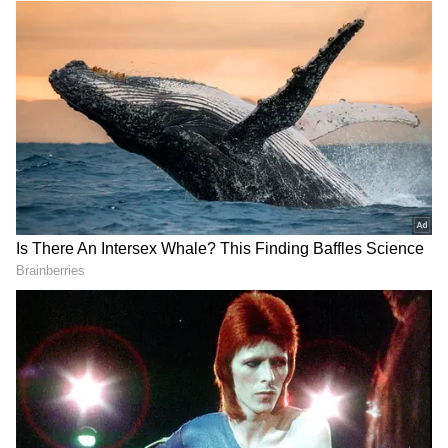
Image Credit :
Asianet News
మూడు నెలల తర్వాత ఓటీటీలోకి వచ్చిన బరాబర్‌
ప్రేమిస్తా
ఈ సినిమా థియేటర్లలో కనీసం కోటి రూపాయలు కూడా
వసూలు చేయలేదు. ప్రారంభంలో ఫర్వాలేదనిపించినా, ఆ
తర్వాత ఏమాత్రం సత్తా చాటలేకపోయింది. ఈ మూవీ
విషయంలో హీరో చేసిన వివాదం సినిమాకి నెగటివిటీగా
మారింది. మరింత దెబ్బకొట్టింది. దీంతో ఆడియెన్స్ ఈ
మూవీని చూసేందుకు పెద్దగా ఆసక్తి చూపించలేదు. ఇప్పుడు
ఓటీటీలోకి వచ్చింది. దాదాపు మూడు నెలల గ్యాప్‌తో ఈ
చిత్రం ఓటీటీలోకి వచ్చింది. ప్రస్తుతం ప్రైమ్‌లో స్ట్రీమింగ్
అవుతుంది.