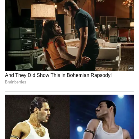
Related Articles
Vijay Deverakonda కెరీర్‌పై ఆందోళన చెందిన ఏకైక
మహిళ ఎవరో తెలుసా?.. పెళ్లైన వెంటనే ఆమె సమాధి
వద్దకు విజయ్‌, రష్మిక
Gang Leader: చిరంజీవి గ్యాంగ్‌ లీడర్‌తో పోటీపడి
చిత్తైపోయిన సూపర్‌ స్టార్‌ కృష్ణ, కృష్ణంరాజు..
రాజేంద్రప్రసాద్‌ రాక్‌
3
3