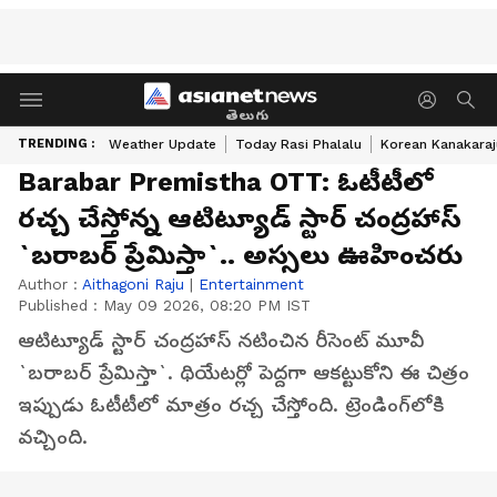
తెలుగు
TRENDING :
Weather Update
Today Rasi Phalalu
Korean Kanakaraj
Barabar Premistha OTT: ఓటీటీలో
రచ్చ చేస్తోన్న ఆటిట్యూడ్‌ స్టార్ చంద్రహాస్
`బరాబర్ ప్రేమిస్తా`.. అస్సలు ఊహించరు
Author :
Aithagoni Raju
|
Entertainment
Published :
May 09 2026, 08:20 PM IST
ఆటిట్యూడ్‌ స్టార్‌ చంద్రహాస్‌ నటించిన రీసెంట్‌ మూవీ
`బరాబర్‌ ప్రేమిస్తా`. థియేటర్లో పెద్దగా ఆకట్టుకోని ఈ చిత్రం
ఇప్పుడు ఓటీటీలో మాత్రం రచ్చ చేస్తోంది. ట్రెండింగ్‌లోకి
వచ్చింది.