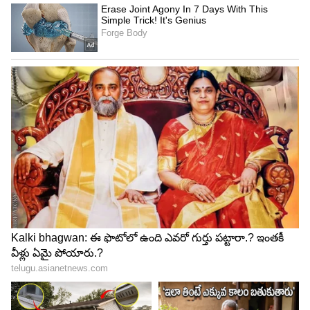
మనోజ్ తన తప్పేమీ లేదని... కల్పన దగ్గర డబ్బులు
తీసుకోగానే.. వాటితో షోరూమ్ పెడతామని రోహిణీ సలహా
ఇచ్చిందని.. వాళ్ల నాన్న డబ్బులు ఇచ్చాడు అని చెబుదాం
అందని మొత్తం రోహిణీ మీదకు తోసేస్తాడు. ఇక.. అంతే...
ప్రభావతి రెచ్చిపోతుంది.
తప్పంతా రోహిణీ దే అని.. రోహిణీ పై విరుచుకుపడుతుంది.
రోహిణీ చెంపలను వాయిస్తుంది. ఎందుకు ఇలా చేశావ్ అని
నిలదీస్తుంది. ‘ నేను ఆ డబ్బులతో షోరూమ్ పెట్టించకపోతే
మీ కొడుకు పార్క్ లో పడుకునేవాడు.. గుడి ముందు
అడుక్కునేవాడు’ అని రోహిణీ ఎదురు తిరుగుతుంది. ఆ
మాటకు ప్రభావతికి కోపం రెట్టింపు అవుతుంది. ఇంకా
ఎక్కువ కోపంతో.. రోహిణీని చావగొడుతుంది.
అయితే... ప్రభావతి ని మీనా, శ్రుతి ఆపడానికి ప్రయత్నిస్తారు.
కానీ.. ప్రభావతి ఆగదు. చావగొడుతుంది. దీంతో.. సత్యం