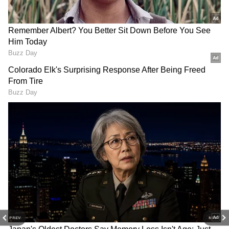
Image Credit :
Jio Hotstar
సాక్షాలతో సహా బటయ పెట్టిన కల్పన
దీంతో... కల్పన సాక్షాలతో సహా బయటపెడుతుంది.
అంతేకాదు...‘ నీ కొడుక్కి బుర్ర లేదు.. మీ కోడలు రోహిణీనే
నన్ను పోలీస్ స్టేషన్ కి తీసుకువెళ్లి.. వడ్డీకూడా లాగింది’ అని
కల్పన చెబుతుంది. ఆమె ఇచ్చిన సాక్షాలను రవి చెక్ చేసి
నిజమే అని చెబుతాడు. ఇక నిజం మొత్తం చెప్పేసిన తర్వాత
కల్పన అక్కడి నుంచి వెళ్లిపోతుంది.
ఇక.. మమల్ని ఎలా మోసం చేయాలని అనిపించింది అని
సత్యం చాలా బాధపడతాడు. అయితే.. ఆ డబ్బులు ఏం
చేశారో అడగండి అని మనోజ్ అనడంతో... ఆ డబ్బుతోనే
ఫర్నీచర్ షోరూమ్ పెట్టారా? అని సత్యం అడుగుతాడు.
అవును అని రోహిణీ ఒప్పుకుంటుంది.
PREV
NEXT