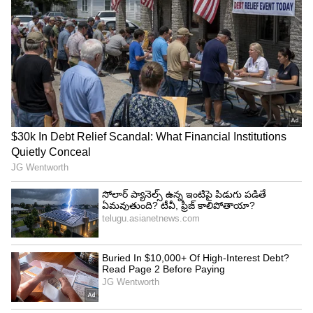
Allu Arjun: పబ్లిక్ గా అల్లు అర్జున్ పరువు తీసేసిన
తమ్ముడు శిరీష్..!
Trisha: విజయ్ కోసం..స్టార్ హీరోయిన్ తో గొడవ
పడిన త్రిష, చివరికి ఏమైంది?
3
4
Image Credit :
Jio Hotstar
రోహిణీని చావబాదిన ప్రభావతి..
ఇక.. ఆ మాట విన్న తర్వాత ప్రభావతి కోపంతో
ఊగిపోతుంది. మనోజ్ చొక్కా పట్టుకొని నిలదీస్తుంది. దీంతో..