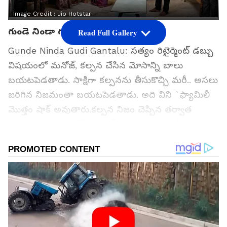
Image Credit :
Jio Hotstar
గుండె నిండా గుడి గంటలు..
Read Full Gallery
Gunde Ninda Gudi Gantalu: సత్యం రిటైర్మెంట్ డబ్బు
విషయంలో మనోజ్, కల్పన చేసిన మోసాన్ని బాలు
బయటపెడతాడు. సాక్షిగా కల్పనను తీసుకొచ్చి మరీ.. అసలు
జరిగిన నిజమంతా బయటపెడతాడు. అది విని `ఫ్యామిలీ
మొత్తం షాక్ అవుతారు.కల్పన నిజం చెప్పిన తర్వాత
కూడా.. దానిని మనోజ్, రోహిణీలు ఒప్పుకోరు. చెప్పేది
అబద్ధం అని నమ్మించడానికి ప్రయత్నిస్తారు.
గూగుల్‌లో ఆసక్తికరమైన సమాచారం కోసం ఏసియానెట్ తెలుగు
ను మీ ఫ్రిఫర్డ్ సోర్స్ గా ఎంచుకోండి