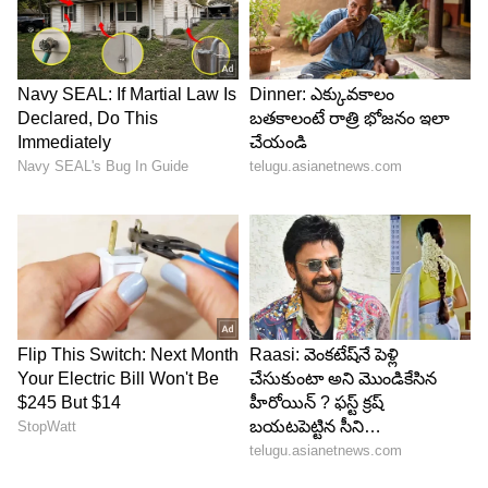
ఆపి.. రోహిణీని లోపలికి పంపిస్తారు. ఇక.. కోడలు మీద
చెయ్యి చేసుకోవడం తప్పు అని.. ప్రభావతిని కూల్ చేస్తారు.
అయితే.. మనోజ్, రోహిణీ ఇద్దరూ కలిసి తప్పు చేస్తే..
రోహిణీని మాత్రమే శిక్షించడం కరెక్ట్ కాదని బాలు, మీనా,
శ్రుతి, రవి అంటారు.