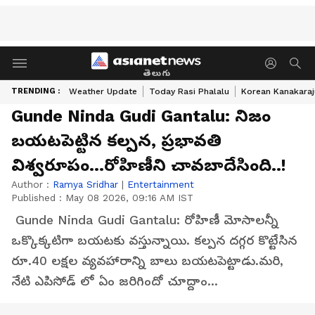
తెలుగు
TRENDING :
Weather Update
Today Rasi Phalalu
Korean Kanakaraj
Gunde Ninda Gudi Gantalu: నిజం
బయటపెట్టిన కల్పన, ప్రభావతి
విశ్వరూపం...రోహిణీని చావబాదేసింది..!
Author :
Ramya Sridhar
|
Entertainment
Published :
May 08 2026, 09:16 AM IST
Gunde Ninda Gudi Gantalu: రోహిణీ మోసాలన్నీ
ఒక్కొక్కటిగా బయటకు వస్తున్నాయి. కల్పన దగ్గర కొట్టేసిన
రూ.40 లక్షల వ్యవహారాన్ని బాలు బయటపెట్టాడు.మరి,
నేటి ఎపిసోడ్ లో ఏం జరిగిందో చూద్దాం...