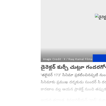
Image Credit :
X / Raaj Kamal Films Internati
డైరెక్టర్ కుర్చీ చుట్టూ 
‘తలైవర్ 173’ సినిమా ప్రకటించినప్పటి నుంచ
సినిమాకు ప్రముఖ దర్శకుడు సుందర్ సి దర్శ
కారణాల వల్ల ఆయన ప్రాజెక్ట్ నుంచి తప్పు
ఆయన తర్వాత, శివకార్తికేయన్ ‘డాన్’ మూవీ డ