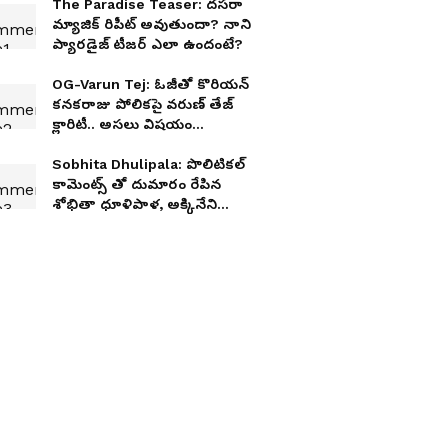
The Paradise Teaser: దసరా
మ్యాజిక్ రిపీట్ అవుతుందా? నాని
ప్యారడైజ్ టీజర్ ఎలా ఉందంటే?
OG-Varun Tej: ఓజీతో కొరియన్‌
కనకరాజు పోలికపై వరుణ్‌ తేజ్‌
క్లారిటీ.. అసలు విషయం
బయటపెట్టిన మెగా ప్రిన్స్
Sobhita Dhulipala: పొలిటికల్
కామెంట్స్ తో దుమారం రేపిన
శోభితా ధూళిపాళ, అక్కినేని
కోడలికి ఇచ్చిపడేస్తున్న నెటిజన్లు..