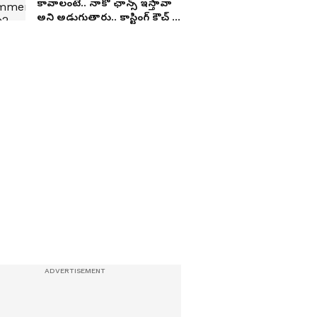
కావాలంటే.. నాకో ఛాన్స్ ఇస్తావా
అని అడుగుతారు.. కాస్టింగ్ కౌచ్ పై
నటి అపూర్వ సంచలన కామెంట్స్..