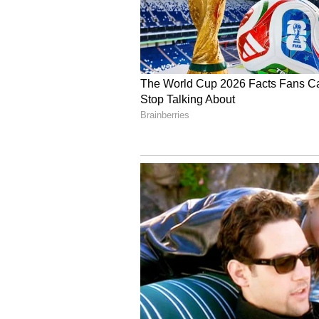
Image Credit :
X
రాజ్ కమల్ సంస్థ సర్‌ప్రైజ్ 
ఈ పుకార్లకు బలం చేకూరుస్తూ, ఒక ఆసక్త
పుట్టినరోజు సందర్భంగా, కమల్ హాసన్ రాజ
మీడియాలో ఒక ప్రత్యేక వీడియోతో శుభాకాంక
ఇంకా అధికారికంగా ఏ సినిమాకు సంతకం చే
ఇలా ప్రత్యేక వీడియోతో విష్ చేయడం సాధ