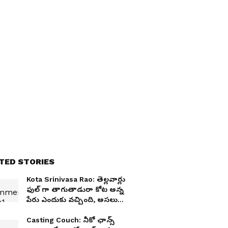
TED STORIES
Kota Srinivasa Rao: తెల్లవార్లు
ఫుల్ గా తాగుతాడురా కోట అన్న
పేరు ఎందుకు వచ్చింది, అసలు
నిజం ఇదే..
Casting Couch: నీకో ఛాన్స్