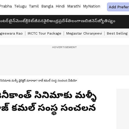
Prabha
Telugu
Tamil
Bangla
Hindi
Marathi
MyNation
Add Prefer
ంటర్‌టైన్‌మెంట్
క్రికెట్
జీవనశైలి
ఆంధ్రప్రదేశ్
తెలంగాణ
బిజినెస్
జ్యోతిష్యం
ageswara Rao
IRCTC Tour Package
Megastar Chiranjeevi
Best Selling
ినిమాకు మళ్ళీ డైరెక్టర్ మారాడా? రాజ్ కమల్ సంస్థ సంచలన వీడియో
నీకాంత్ సినిమాకు మళ్ళీ
 రాజ్ కమల్ సంస్థ సంచలన