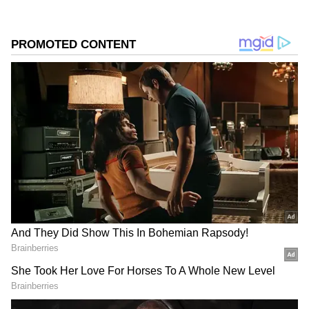
గూగుల్‌లో ఆసక్తికరమైన సమాచారం కోసం ఏసియానెట్ తెలుగు
ను మీ ఫ్రిఫర్డ్ సోర్స్ గా ఎంచుకోండి
2
3