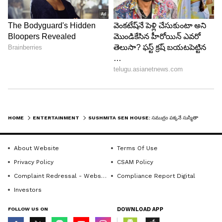
ఏడేళ్లుగా డిజిటల్, వెబ్ మీడియా రంగంలో పనిచేస్తున్నారు.
ప్రధానంగా సినిమా, ఎంటర్టైన్మెంట్ విభాగాల్లో పని చేసిన అనుభవం
ఉంది. గతంలో కొన్ని మీడియా సంస్థల్లో సబ్ ఎడిటర్ గా రాణించారు.
ప్రస్తుతం 2021 నుంచి ఏసియా నెట్ లో ఎంటర్టైన్మెంట్ విభాగంలో
బాలీవుడ్
సీనియర్ సబ్ ఎడిటర్ గా పనిచేస్తున్నారు. సినిమాకి సంబంధించిన
ఏషియానెట్ న్యూస్
వినోదం
వార్తలు, విశ్లేషణలు అందించడంలో అనుభవం ఉంది.
Follow Us
HOME
ENTERTAINMENT
SUSHMITA SEN HOUSE: సముద్రం పక్కనే సుస్మితా సేన్ ఇల్లు.. చూస్తే వావ్ అనాల్సిందే!
About Website
Terms Of Use
Privacy Policy
CSAM Policy
Complaint Redressal - Website
Compliance Report Digital
Investors
FOLLOW US ON
DOWNLOAD APP