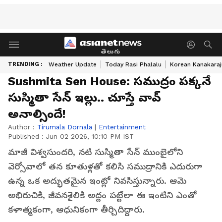
తెలుగు
TRENDING :
Weather Update
Today Rasi Phalalu
Korean Kanakaraj
Sushmita Sen House: సముద్రం పక్కనే
సుస్మితా సేన్ ఇల్లు.. చూస్తే వావ్
అనాల్సిందే!
Author :
Tirumala Dornala
|
Entertainment
Published :
Jun 02 2026, 10:10 PM IST
మాజీ విశ్వసుందరి, నటి సుస్మితా సేన్ ముంబైలోని
వెర్సోవాలో తన కూతుళ్లతో కలిసి సముద్రానికి ఎదురుగా
ఉన్న ఒక అద్భుతమైన ఇంట్లో నివసిస్తున్నారు. ఆమె
అభిరుచికి, జీవనశైలికి అద్దం పట్టేలా ఈ ఇంటిని ఎంతో
కళాత్మకంగా, ఆధునికంగా తీర్చిదిద్దారు.