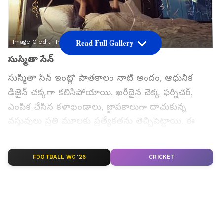
Read Full Gallery
Image Credit :
Instagram
సుస్మితా సేన్
సుస్మితా సేన్ ఇంట్లో పాతకాలం నాటి అందం, ఆధునిక
డిజైన్ చక్కగా కలిసిపోయాయి. ఖరీదైన చెక్క ఫర్నిచర్,
ఎంపిక చేసిన కళాఖండాలు, జ్ఞాపకాలుగా దాచుకున్న
వస్తువులు ప్రతి మూలకు ప్రత్యేకతను తెచ్చిపెట్టాయి. ఈ
నాలుగు బెడ్‌రూమ్‌ల ఇల్లు సౌకర్యాన్ని, విలాసాన్ని
ప్రతిబింబిస్తుంది. ముఖ్యంగా డైనింగ్ ఏరియాలో పాతకాలం
FOOTBALL WC '26
CRICKET
నాటి చెక్క క్యాబినెట్, అందమైన పింగాణీ వస్తువులు, క్రిస్టల్
షాండ్లియర్ ప్రత్యేక ఆకర్షణగా నిలుస్తాయి. ఆమె మిస్
యూనివర్స్ ప్రయాణాన్ని గుర్తుచేసే కళాఖండాలు ఈ ఇంటికి
మరింత అందాన్ని తెచ్చాయి.