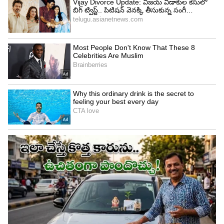
గాజు కిటికీల నుంచి సముద్రం మొత్తం కనిపిస్తుంది.
కళాఖండాలు, శిల్పాలు, కుటుంబ ఫోటోలతో ఈ గదిని
అలంకరించారు. విశాలమైన టెర్రస్ కూడా అంతే
ఆకర్షణీయంగా ఉంటుంది. స్విమ్మింగ్ పూల్, స్టైలిష్ సీటింగ్,
బార్ ఏరియాతో ఇది సాయంత్రాలు గడపడానికి, పార్టీలకు
సరైన ప్రదేశం. పచ్చదనం మధ్య స్నేహితులు, కుటుంబ
సభ్యులతో సేద తీరడానికి ఇది ఒక అద్భుతమైన చోటు.