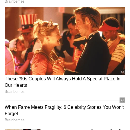
రీతూ చౌదరి ఎవరో తెలియదు, ఆమె రాగానే పెద్ద
హంగామా చేశారు.. గ్లామర్ ని అందుకే వాడుకోలేదు
Babu Mohan: చిరు అన్న అంటే అందుకే నాకు ఇష్టం,
ఇద్దరినీ కూర్చోబెట్టి రిక్వస్ట్ చేశారు..దెబ్బకి మైండ్
పోయింది
3
3
Image Credit :
Instagram
లివింగ్ రూమ్
ఈ ఇంటిలో అత్యంత ఆకట్టుకునే ప్రదేశం లివింగ్ రూమ్. పెద్ద