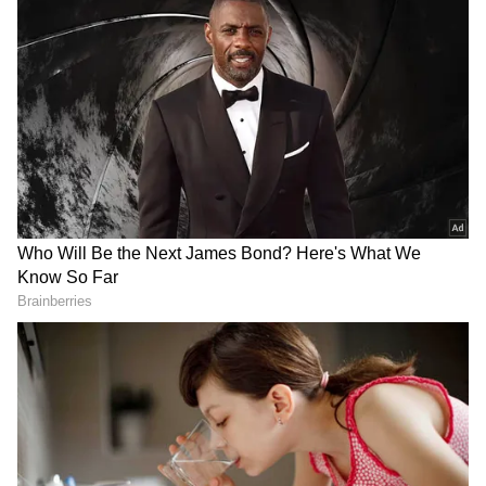
Image Credit :
Instagram
బాల్కనీ నుంచి సముద్రపు దృశ్యాలు
మాస్టర్ బెడ్‌రూమ్ ఆమెకు విశ్రాంతి తీసుకునే ప్రదేశం
మాత్రమే కాదు, వెల్నెస్ స్పేస్ కూడా. చెక్కతో చేసిన ఫర్నిచర్,
తెలుపు రంగు ఫోర్-పోస్టర్ బెడ్, అలంకరణ వస్తువులు
గదికి వెచ్చదనాన్ని ఇస్తాయి. ఈ గదిలోనే వర్క్‌స్పేస్, వాక్-
ఇన్ క్లోసెట్ కూడా ఉన్నాయి. సుస్మిత తన ఫిట్‌నెస్ కోసం ఈ
గదిని కూడా ఉపయోగిస్తుంది. ఈ గదికి ఉన్న బాల్కనీ నుంచి
సముద్రపు దృశ్యాలు అద్భుతంగా కనిపిస్తాయి.