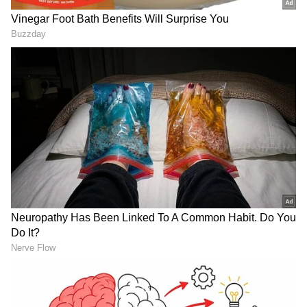
లోకి ఎంట్రీ ఇచ్చి అగ్ర హీరోగా ఎదిగారు. ప్రస్తుతం మహేష్
బాబు రాజమౌళి దర్శకత్వంలో వారణాసి అనే పాన్ వరల్డ్
మూవీలో నటిస్తున్నారు. వచ్చే ఏడాది రిలీజ్ కానుంది.
మహేష్ బాబు ఎంతటి భారీ చిత్రాల్లో నటించినా సూపర్ స్టార్
కృష్ణ కోరిక మాత్రం వేరేలా ఉంది.
Related Articles
Lasya: క్రేజీ యాంకర్ వెంటపడ్డ పెళ్ళైన వ్యక్తి ఎవరు,
పెళ్లి కోసం దారుణమైన కామెంట్.. ఆమె లవ్ స్టోరీ ఇదే
Naga Durga: బంపర్ ఆఫర్ కొట్టేసిన యూట్యూబర్,
క్రేజీ హీరోతో రొమాన్స్.. సుకుమార్ సెట్ చేసిన కాంబో
3
5