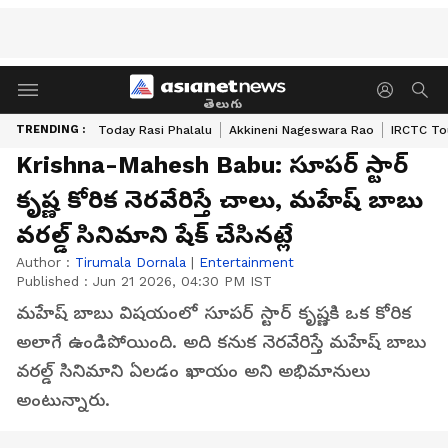
తెలుగు
TRENDING :
Today Rasi Phalalu
Akkineni Nageswara Rao
IRCTC To
Krishna-Mahesh Babu: సూపర్ స్టార్
కృష్ణ కోరిక నెరవేరిస్తే చాలు, మహేష్ బాబు
వరల్డ్ సినిమాని షేక్ చేసినట్లే
Author :
Tirumala Dornala
|
Entertainment
Published :
Jun 21 2026, 04:30 PM IST
మహేష్ బాబు విషయంలో సూపర్ స్టార్ కృష్ణకి ఒక కోరిక
అలాగే ఉండిపోయింది. అది కనుక నెరవేరిస్తే మహేష్ బాబు
వరల్డ్ సినిమాని ఏలడం ఖాయం అని అభిమానులు
అంటున్నారు.