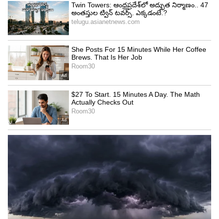
Image Credit :
Asianet News
మహేష్ ఆ మూవీ రీమేక్ చేయాలి
మహేష్ బాబు గూఢచారి 116 మూవీ రీమేక్ చేస్తే
బావుంటుంది అని అన్నారు. ఎందుకంటే అది జేమ్స్ బాండ్
మూవీ కాబట్టి. ఇక మహేష్ బాబు కాకుండా టాలీవుడ్ లో
ఇష్టమైన నటుడు హీరో ఎవరు అని అడిగితే.. జూనియర్
ఎన్టీఆర్ అని కృష్ణ సమాధానం ఇచ్చారు.
5
5