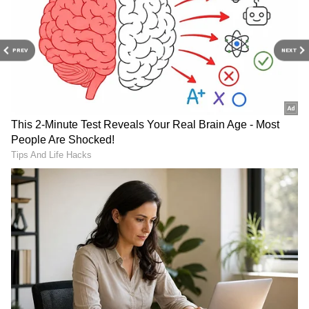
PREV
NEXT
Image Credit :
Our Own
సూపర్ స్టార్ కృష్ణ కోరిక అదే
మహేష్ బాబు జేమ్స్ బాండ్ తరహా సినిమా చేయాలనేది
కృష్ణ గారి కోరిక. పలు సందర్భాల్లో సూపర్ స్టార్ కృష్ణ ఈ
విషయాన్ని బయట పెట్టారు. ఓ ఇంటర్వ్యూలో కృష్ణ కొన్ని
ఆసక్తికర విషయాలు పంచుకున్నారు. మీరు నటించిన
అల్లూరి సీతారామరాజు, గూఢచారి 116, పాడిపంటలు,
సింహాసనం లాంటి సినిమాల్లో మహేష్ బాబు ఏ సినిమా
రీమేక్ చేస్తే బావుంటుంది అని ప్రశ్నించగా కృష్ణ సమాధానం
ఇచ్చారు.