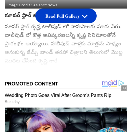
Image Credit :
Asianet News
సూపర్ స్టార్ కృష్ణ
Read Full Gallery
సూపర్ స్టార్ కృష్ణ టాలీవుడ్ లో సాహసాలకు మారు పేరు.
టాలీవుడ్ లో కొత్త ఆవిష్కరణలన్నీ కృష్ణ సినిమాలతోనే
ప్రారంభం అయ్యాయి. హాలీవుడ్ వాళ్లకు మాత్రమే సాధ్యం
అనుకున్న జేమ్స్ బాండ్ తరహా చిత్రాలని తెలుగులో మొట్ట
మొదట చేసింది కృష్ణ గారే.
గూగుల్‌లో ఆసక్తికరమైన సమాచారం కోసం ఏసియానెట్ తెలుగు
ను మీ ఫ్రిఫర్డ్ సోర్స్ గా ఎంచుకోండి