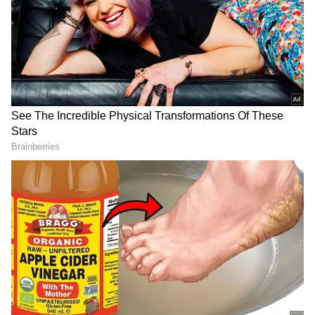
2
5
Image Credit :
Social Media
అగ్ర హీరోగా మహేష్ బాబు
సూపర్ స్టార్ కృష్ణ తనయుడిగా మహేష్ బాబు టాలీవుడ్