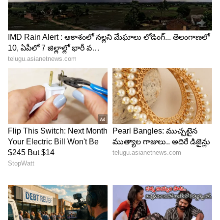
Image Credit :
Facebook/@maheshbabu.universe
వరల్డ్ సినిమా షేక్ కావడం ఖాయం
కృష్ణ కోరిక ప్రకారం మహేష్ బాబు కనుక జేమ్స్ బాండ్
మూవీ ఒక్కటి చేస్తే వరల్డ్ సినిమా షేక్ కావడం ఖాయం అని
అభిమానులు నమ్ముతున్నారు. జేమ్స్ బాండ్ చిత్రాలకు
మహేష్ బాడీ లాంగ్వేజ్ పర్ఫెక్ట్ గా సెట్ అవుతుంది.
ఇప్పుడున్న టెక్నాలజీతో భారీ బడ్జెట్ లో మహేష్ బాబు
జేమ్స్ బాండ్ సినిమా తీయాలనేది అభిమానుల కోరిక
కూడా. ఇంత వరకు మహేష్ జేమ్స్ బాండ్ తరహా మూవీ
చేయనేలేదు.