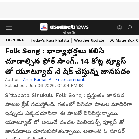
తెలుగు
TRENDING :
Today's Rasi Phalalu
Weather Update
DC Movie Box Of
Folk Song : భార్యాభర్తలు కలిసి
చూడాల్సిన ఫోక్ సాంగ్.. 14 కోట్ల వ్యూస్
తో యూట్యూబ్ నే షేక్ చేస్తున్న జానపదం
Author :
Arun Kumar P
|
Entertainment
Published :
Jun 06 2026, 02:04 PM IST
Sittapata Sinukulu Folk Song : ప్రస్తుతం జానపద
పాటల క్రేజ్ నడుస్తోంది. గతంలో సినిమా పాటల మాదిరిగా
ఇప్పుడు ఎక్కడచూసినా ఈ పాటలే వినిపిస్తున్నాయి.
యూట్యూబ్ లో అయితే వందల మిలియన్స్ వ్యూస్ తో
జానపదాలు దూసుకుపోతున్పాయి. అలాంటి ఓ సూపర్