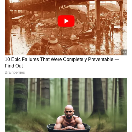
పాటలో భార్యాభర్తల అనుబంధాన్ని చక్కగా చూపించారు.