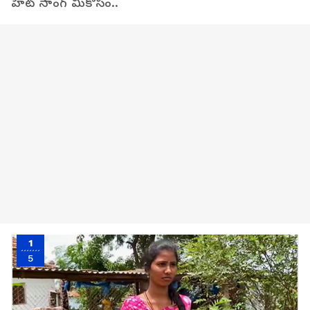
హిట్ సాంగ్ మీకోసం..
1
5