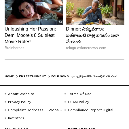
సోషల్ మీడియాలో పెట్టారు. దీంతో ఇది మరింతమందికి రీచ్
అయ్యింది. మొత్తంగా పెళ్లయిన ప్రతిజంట చూడాల్సిన
జానపదాల జాబితాలో ఇది చేరింది.
HOME
ENTERTAINMENT
FOLK SONG : భార్యాభర్తలు కలిసి చూడాల్సిన ఫోక్ సాంగ్.. 14 కోట్ల వ్యూస్ తో యూట్యూబ్ నే షేక్ చేస్తున్న జానపదం
About Website
Terms Of Use
Privacy Policy
CSAM Policy
Complaint Redressal - Website
Compliance Report Digital
Investors
4