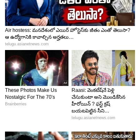
Image Credit :
Screenshot To Amulya Studio Youtube Channel
14 కోట్ల వ్యూస్ తో యూట్యూబ్ షేక్...
వినసొంపైన పదాలతో, మనసును హత్తుకునే సన్నివేశాలతో
సిటాపటా సినుకులు సాంగ్ సాగుతుంది. అందుకే
ఇప్పటివరకు యూట్యూబ్ లో 142 మిలియన్స్ అంటే
142,772,002 వ్యూస్ తో దూసుకుపోతోంది. ఈ పాటకు
ఏకంగా 502K అంటే ఐదు లక్షలకు పైగా లైక్స్ వచ్చాయి. ఈ
అంకెలను బట్టే ఈ పాటు ఏస్థాయిలో జన్నాల్లోకి వెళ్లింది,
ఎంత హిట్టయ్యింది అనేది అర్థం చేసుకోవచ్చు.
ఈ పాటపై ఎంతోమంది భార్యాభర్తలు వీడియోలు, రీల్స్ చేసి