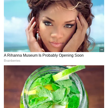
గూగుల్‌లో ఆసక్తికరమైన సమాచారం కోసం ఏసియానెట్ తెలుగు
ను మీ ఫ్రిఫర్డ్ సోర్స్ గా ఎంచుకోండి
2
5