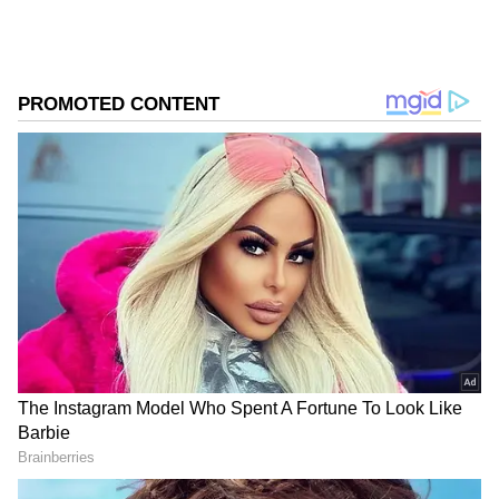
ప్రజల్లోకి ఎక్కువగా వెళుతున్నాయి... ముఖ్యంగా తెలంగాణ
జానపద పాటలకు యావత్ తెలుగు ప్రజలు ఫిదా
అవుతున్నారు.
''రాను బొంబైకి రాను'' పాట ఎంతటి సెన్సేషన్ క్రియేట్
చేసిందో అందరం చూశాం... చివరకు ఈ సాంగ్ రాము
రాథోడ్ ను సెలబ్రిటీని చేసింది. ఇక ''ఓ పిలగ యెంకటేశు'',
''కాపోళ్ల ఇంటికాడ'' వంటి సాంగ్స్ కూడా యూట్యూబ్ ను
షేక్ చేశాయి. ఇలా హిట్ అయిన జానపదమే ''సిటపట
సినుకులకు'' జానపదం. ఇందులో భార్యాభర్తల మధ్య
అనుబంధాన్ని చక్కగా చూపించారు. కట్టుకున్నవాడు
దారితప్పితే ఆ భార్య వేదన ఎలా ఉంటుంది..? భర్త కోసం
ఆమె ఎంతలా తరిపించింది..? అనేది ఇందులో చక్కగా
చూపించారు. అందుకే ఈ సాంగ్ తెలుగు ప్రజలను ఎంతగానో
ఆకట్టుకుని సూపర్ హిట్ గా నిలిచింది.