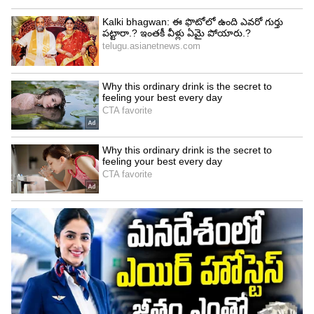
Related Articles
Folk Song on KCR : కేసీఆర్ పై వచ్చిన ఈ ఫోక్
సాంగ్.. 14861716 వ్యూస్‌తో యూట్యూబ్‌లో
దుమ్మురేపుతోందిగా..!
Folk Song : యూట్యూబ్ లో 87M వ్యూస్, 240K
లైక్స్ .. యూత్ తో మాస్ స్టెప్పులు వేయిస్తున్న సూపర్
హిట్ జానపదం
3
5