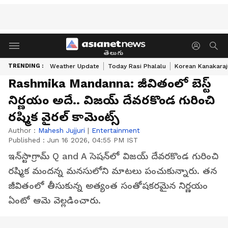
తెలుగు
TRENDING :
Weather Update
Today Rasi Phalalu
Korean Kanakaraj
Rashmika Mandanna: జీవితంలో బెస్ట్
నిర్ణయం అదే.. విజయ్ దేవరకొండ గురించి
రష్మిక వైరల్ కామెంట్స్
Author :
Mahesh Jujjuri
|
Entertainment
Published :
Jun 16 2026, 04:55 PM IST
ఇన్‌స్టాగ్రామ్ Q and A సెషన్‌లో విజయ్ దేవరకొండ గురించి
రష్మిక మందన్న మనసులోని మాటలు పంచుకున్నారు. తన
జీవితంలో తీసుకున్న అత్యంత సంతోషకరమైన నిర్ణయం
ఏంటో ఆమె వెల్లడించారు.