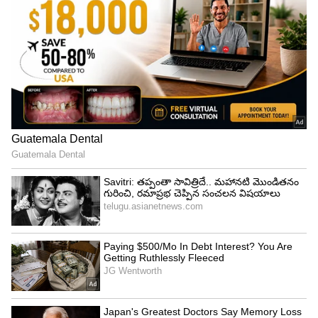
3
7
Mahesh Babu
అటు సూపర్ స్టార్ మహేష్ బాబు కూడా చాలా జాగ్రత్తగా
సినిమాలు చేసుకుంటూ వస్తున్నాడు. ఏడాదికి ఒక్క సినిమా