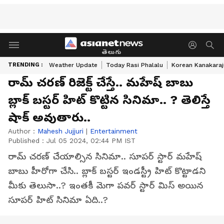
తెలుగు
TRENDING :
Weather Update
Today Rasi Phalalu
Korean Kanakaraj
రామ్ చరణ్ రిజెక్ట్ చేస్తే.. మహేష్ బాబు
బ్లాక్ బస్టర్ హిట్ కొట్టిన సినిమా.. ? తెలిస్తే
షాక్ అవుతారు..
Author :
Mahesh Jujjuri
|
Entertainment
Published :
Jul 05 2024, 02:44 PM IST
రామ్ చరణ్ చేయాల్సిన సినిమా.. సూపర్ స్టార్ మహేష్
బాబు హీరోగా చేసి.. బ్లాక్ బస్టర్ ఇండస్ట్రీ హిట్ కొట్టాడని
మీకు తెలుసా..? ఇంతకీ మెగా పవర్ స్టార్ మిస్ అయిన
సూపర్ హిట్ సినిమా ఏది..?