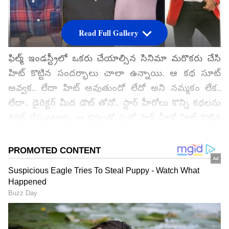
Read Full Gallery
ఫిల్మ్ ఇండస్ట్రీలో ఒకరు చేయాల్సిన సినిమా మరొకరు చేసి
హిట్ కొట్టిన సందర్భాలు చాలా ఉన్నాయి. ఆ కథ సూట్
అవ్వక.. లేదా హిట్ అవుతుందో లేదో అని నమ్మకం లేక..
లేదా.. డైరెక్టర్ మీద డౌట్ తోనో.. స్టార్ హీరోలు కొన్ని కథలను
రిజెక్ట్ చేస్తుంటారు. ఆ కథలతో మరో స్టార్ హీరో హిట్ కొట్టిన
సందర్భాలు కోకొల్లలు. యంగ్ టైగర్ ఎన్టీఆర్ కూడా పటాస్
సినిమాను అలాగే మిస్ అయ్యాడు. ఇలానే చాలామంది
హీరోలు సినిమాలు మిస్ చేసుకున్నారు. అలాంటి అరుదైన
సందర్భంగురించే ఇప్పుడు మాట్లాడుకుందా..? మెగా పవర్
స్టార్ రామ్ చరణ్ చేయాలసిన సినిమాను మహేష్ బాబు
చేసిన సూపర్ హిట్ కొట్టాడట తెలుసా..?