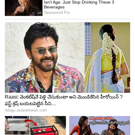
మాత్రమే చేసే మహేష్ బాబు.. ఉన్న టైమ్ అంతా తన
ఫ్యామిలీకే కేటాయిస్తుంటాడు. కాస్త టైమ్ దొరికితే
చాలు..ఫ్యామిలీని తీసుకుని ఫారెన్ చెక్కేస్తుంటాడు.
ఈక్రమంలో ఆయన కొన్ని సినిమాలు మిస్ అవ్వగా.. రామ్
చరణ్ మిస్ అయిన కథతో తాను సూపర్ హిట్ కొట్టాడు
సూపర్ స్టార్.
మోక్షజ్ఞ కోసం కత్తిలాంటి హీరోయిన్, బాలయ్య ప్లాన్
మామూలుగా లేదుగా..?