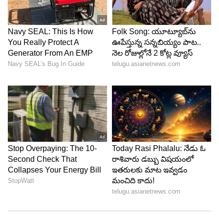
4
7
ఇంతకీ ఆ సినిమా ఏదో కాదు శ్రీమంతుడు. అవును కొరటాల
శివ దర్శకత్వంలో.. మైత్రీమేకర్స్ నిర్మించిన ఈసినిమా రికార్డ్
బ్రేకింగ్ కలెక్షన్స్ సాధించింది. నాన్ బాహుబలి రికార్డ్స్ ను
బ్రేక్ చేసేసింది. అంతే కాదు వరుసగా హ్యాట్రిక్ ఫెయిల్యూర్స్