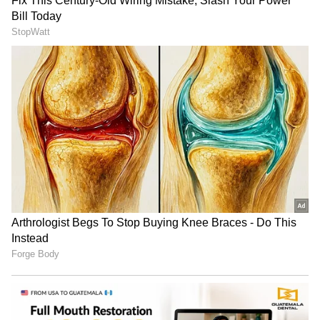
కథను వదిలేసుకున్నాడు.
జగన్ మాత్రమే కాదు.. స్టార్ హీరోలను వైఎస్ రాజశేఖర్
రెడ్డి కూడా అవమానించాడు.. సీనియర్ యాక్టర్
సంచలన వ్యాఖ్యలు.