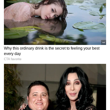
గూగుల్‌లో ఆసక్తికరమైన సమాచారం కోసం ఏసియానెట్ తెలుగు
ను మీ ఫ్రిఫర్డ్ సోర్స్ గా ఎంచుకోండి
2