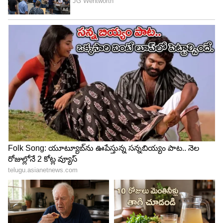
వీరేంద్రనాథ్ కథ అందించారు. దర్శకుడు ఎవరైతే
బావుంటుంది అనే చర్చ జరుగుతోంది.
5
5
Image Credit :
X/production House
చిరంజీవి ఛాన్స్ ఇవ్వకుంటే కెరీర్ క్లోజ్
ఆ టైంలో రాఘవేంద్ర రావు మూడు వరుస ఫ్లాపుల్లో ఉన్నారు.
దీనితో ఇండస్ట్రీలో అందరూ రాఘవేంద్ర రావు పని
అయిపొయింది అంటూ కామెంట్స్ చేయడం ప్రారంభించారు.
చిరంజీవి మాత్రం ఈ చిత్రానికి రాఘవేంద్ర రావు మాత్రమే