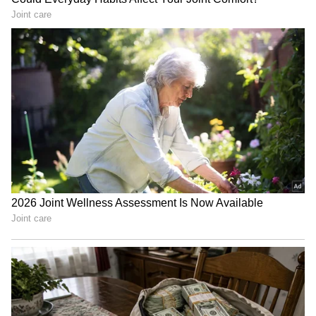
ఎన్టీఆర్, చిరంజీవి కాంబోలో వచ్చిన తిరుగులేని మనిషి
మూవీ ఫ్లాప్ అయింది. అదే సెంటిమెంట్ రిపీట్
అవుతుందేమో అని చిరంజీవిని తొలగించినట్లు వార్తలు
వచ్చాయి. దీనితో చిరంజీవి చాలా నిరాశ పడ్డారట. కానీ విధి
ఎంత విచిత్రమైనదో ఈ సంఘటనని బట్టి అర్థం
చేసుకోవచ్చు.