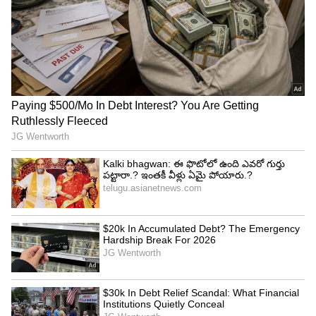
4
5
Image Credit :
Youtube/Alitho Saradaga
తిరుగులేని హీరోగా చిరంజీవి
తనని తొలగించిన తొమ్మిదేళ్లలో చిరంజీవి టాలీవుడ్ లో
తిరుగులేని హీరోగా ఎదిగారు. నిర్మాత అశ్విని దత్
చిరంజీవితో జగదేక వీరుడు అతిలోక సుందరి అనే సినిమా
చేయడానికి ప్రయత్నాలు ప్రారంభించారు. యండమూరి