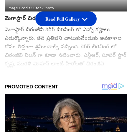
Image Credit :
StockPhoto
మెగాస్టార్ చిరంజీవి
Read Full Gallery
మెగాస్టార్ చిరంజీవి కెరీర్ బిగినింగ్ లో ఎన్నో కష్టాలు
ఎదుర్కొన్నారు. తన ప్రతిభని చాటుకునేందుకు అవకాశాల
కోసం తీవ్రంగా శ్రమించాల్సి వచ్చింది. కెరీర్ బిగినింగ్ లో
చిరంజీవి విలన్ గా కూడా నటించారు. ఎన్టీఆర్, సూపర్ స్టార్
కృష్ణ, మురళి మోహన్ లాంటి హీరోలతో చిరంజీవి
నటించారు.
గూగుల్‌లో ఆసక్తికరమైన సమాచారం కోసం ఏసియానెట్ తెలుగు
ను మీ ఫ్రిఫర్డ్ సోర్స్ గా ఎంచుకోండి