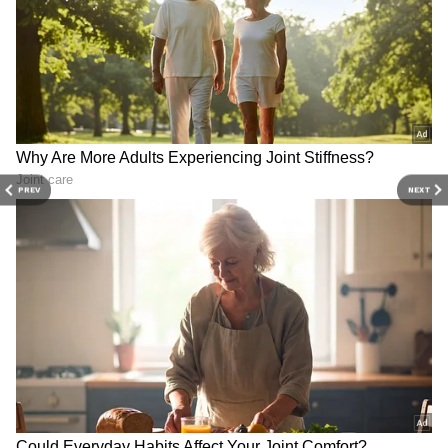
Related Articles
Mahesh Babu: బ్రహ్మోత్సవం లాంచ్ కి ముందే డైరెక్టర్
కి ఈమెయిల్ పంపా, పట్టించుకోలేదు.. అందుకే అట్టర్
ఫ్లాప్
Tollywood లో ఆరుగురు అండర్ రేటెడ్ హీరోయిన్లు,
టాలెంట్ కి తగ్గ గుర్తింపు లేదు.. ఎక్కడ తేడా కొట్టింది ?
PREV
NEXT
3
5
Image Credit :
Asianet News
ఎన్టీఆర్ మూవీ నుంచి చిరంజీవి అవుట్