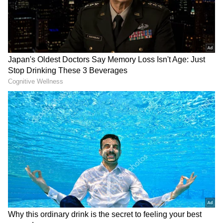
2
5
Image Credit :
Asianet News