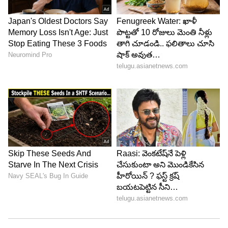
దర్శకత్వం వహించాలి అని పట్టుపట్టారు. దీనితో రాఘవేంద్ర
రావు కి జగదేక వీరుడు అతిలోక సుందరి సినిమా ఛాన్స్
వచ్చింది ఈ అవకాశాన్ని అద్భుతంగా ఉపయోగించుకుంటూ
జగదేక వీరుడు అతిలోక సుందరి చిత్రాన్ని ఒక
దృశ్యకావ్యంలా మలిచారు. ఒకప్పుడు రాఘవేంద్ర రావు
సినిమాలో నుంచి చిరంజీవి తొలగించబడ్డారు. అదే
చిరంజీవి.. రాఘవేంద్ర రావు కి అవకాశం ఇచ్చి కెరీర్ ని
నిలబెట్టారు. ఈ విషయాన్ని రాఘవేంద్ర రావు అనేక
సందర్భాల్లో రివీల్ చేశారు.