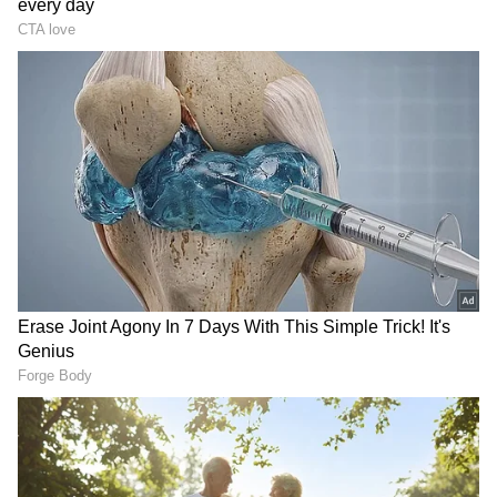
చిరంజీవి, ఎన్టీఆర్ కాంబినేషన్
ఎన్టీఆర్ తో చిరంజీవి తిరుగులేని మనిషి అనే మూవీలో
నటించారు. మరో చిత్రంలో కూడా ఎన్టీఆర్ తో కలసి నటించే
అవకాశం చిరంజీవికి దక్కింది. ఆ మూవీ కొండవీటి సింహం.
ఈ చిత్రానికి రాఘవేంద్ర రావు దర్శకుడు. చిరంజీవి ఈ
మూవీలో నటిస్తున్నారు అని కూడా అధికారికంగా
ప్రకటించారు. కానీ కొన్ని రోజుల తర్వాత చిరంజీవిని
తొలగించి మోహన్ బాబుని ఆ పాత్ర కోసం తీసుకున్నారు.