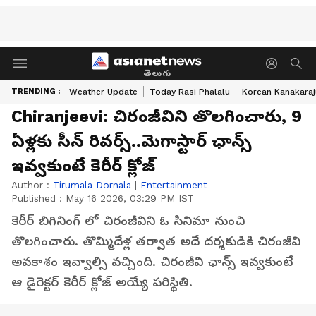
తెలుగు
TRENDING :
Weather Update
Today Rasi Phalalu
Korean Kanakaraj
Chiranjeevi: చిరంజీవిని తొలగించారు, 9
ఏళ్లకు సీన్ రివర్స్..మెగాస్టార్ ఛాన్స్
ఇవ్వకుంటే కెరీర్ క్లోజ్
Author :
Tirumala Dornala
|
Entertainment
Published :
May 16 2026, 03:29 PM IST
కెరీర్ బిగినింగ్ లో చిరంజీవిని ఓ సినిమా నుంచి
తొలగించారు. తొమ్మిదేళ్ల తర్వాత అదే దర్శకుడికి చిరంజీవి
అవకాశం ఇవ్వాల్సి వచ్చింది. చిరంజీవి ఛాన్స్ ఇవ్వకుంటే
ఆ డైరెక్టర్ కెరీర్ క్లోజ్ అయ్యే పరిస్థితి.