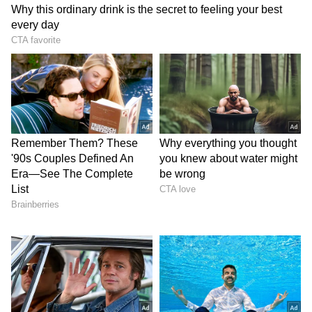
5
Image Credit :
Pawan Kalyan\Twitter
అమెరికాలో సెటిల్‌ అయిన నందిని
ఆ తర్వాత డాక్టర్‌ని పెళ్లి చేసుకుందట నందిని. ఇప్పుడు
వాళ్లు అమెరికాలో సెటిల్‌ అయ్యారట. తను కూడా అమెరికా
బిజినెస్‌ చేస్తుందని, ఇప్పుడు బాగా సెటిల్‌ అయ్యిందని
సమాచారం. పిల్లలు, ఫ్యామిలీతో హ్యాపీగా ఉన్నారని,
ఇండస్ట్రీకి దూరంగా ఉన్నారని వెల్లడించారు గీతా కృష్ణ.
రెండో పెళ్లికి తన పేరుని జాహ్నవిగా మార్చుకున్నట్టు
సమాచారం. అయితే మరో ఆసక్తికర విషయాన్ని ఆయన
వెల్లడించారు. పవన్‌తో నందిని విడిపోయినప్పుడు ఆమెకి