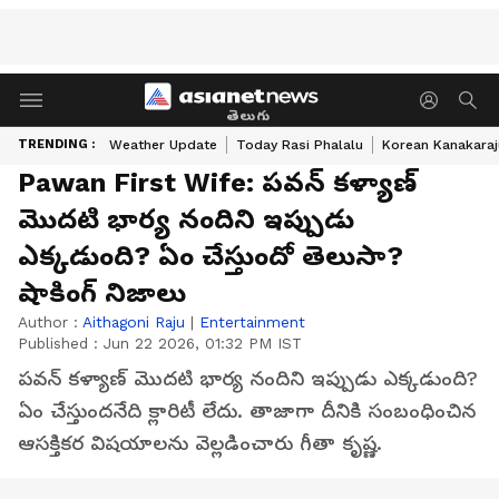
తెలుగు
TRENDING :
Weather Update
Today Rasi Phalalu
Korean Kanakaraj
Pawan First Wife: పవన్‌ కళ్యాణ్‌
మొదటి భార్య నందిని ఇప్పుడు
ఎక్కడుంది? ఏం చేస్తుందో తెలుసా?
షాకింగ్‌ నిజాలు
Author :
Aithagoni Raju
|
Entertainment
Published :
Jun 22 2026, 01:32 PM IST
పవన్‌ కళ్యాణ్‌ మొదటి భార్య నందిని ఇప్పుడు ఎక్కడుంది?
ఏం చేస్తుందనేది క్లారిటీ లేదు. తాజాగా దీనికి సంబంధించిన
ఆసక్తికర విషయాలను వెల్లడించారు గీతా కృష్ణ.