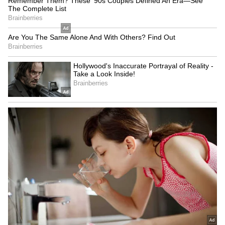
Related Articles
Maa Inti Bangaram 3 Days Collections:
బాక్సాఫీసు వద్ద దుమ్ముదులుపుతున్న సమంత.. ఎంత
కలెక్ట్ చేసిందంటే?
Ram Charan: సూపర్‌స్టార్‌ కృష్ణ రిజెక్ట్ చేసిన మూవీతో
ఇండస్ట్రీ హిట్‌ కొట్టిన రామ్‌ చరణ్‌.. ఆ సినిమా ఏంటో
తెలుసా?
3