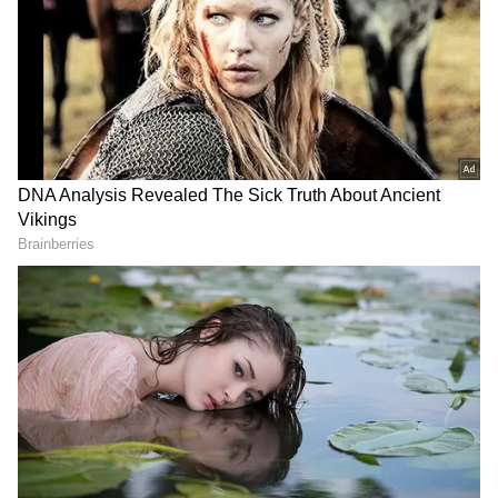
Image Credit :
Asianet News
పవన్‌ కళ్యాణ్‌ మొదటి భార్య నందిని ఎక్కడుంది?
ఇదిలా ఉంటే రేణు దేశాయ్‌ ఇప్పుడు ఎక్కడుంది?
ఏంచేస్తుందో అందరికి తెలిసిందే. ఆమె పబ్లిక్‌ లో ఉంటుంది.
తరచూ అనేక విషయాలపై మాట్లాడుతుంది. అయితే పవన్‌
మొదటి భార్య నందిని ఎక్కడుంది? ఇప్పుడు ఏం
చేస్తుందనేది పెద్ద మిస్టరీ. ఈ విషయాలు తాజాగా బయటకు
వచ్చాయి. షాకింగ్‌ నిజాలు తెలిసిపోయాయి. ప్రముఖ
దర్శకుడు గీతా కృష్ణ ఈ విషయాన్ని వెల్లడించారు. నందిని..
గీతా కృష్ణ వాళ్ల బంధువుల అమ్మాయి అట. పత్తిపాటి
పుల్లారావు బంధువుల అమ్మాయి అట. వాళ్లది చాలా పెద్ద
ఫ్యామిలీ అని, వాళ్ల తాత పత్తిపాటి గంగరాజు, వాళ్లది
పోలవరం అని, పత్తిపాటి పుల్లారావు సిస్టర్‌ డాటరే నందిని
అని చెప్పారు. పవన్‌ కళ్యాణ్‌ తో విడిపోయాక మళ్లీ సినిమా