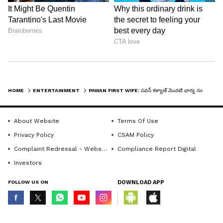
పవన్‌ భరణం గట్టిగానే ఇచ్చాడట. మొదట్లో ఇవ్వడానికి నో
చెప్పాడని, ఆ తర్వాత కోర్ట్ ద్వారా ఆరున్నర కోట్ల వరకు
భరణం ఇచ్చాడని వెల్లడించారు.
HOME
ENTERTAINMENT
PAWAN FIRST WIFE: పవన్‌ కళ్యాణ్‌ మొదటి భార్య నందిని ఇప్పుడు ఎక్కడుంది? ఏం చేస్తుందో తెలుసా? షాకింగ్‌ నిజాలు
About Website
Terms Of Use
Privacy Policy
CSAM Policy
Complaint Redressal - Website
Compliance Report Digital
Investors
FOLLOW US ON
DOWNLOAD APP
4
5
© Copyright 2026 Asianxt Digital Technologies Private Limited (Formerly