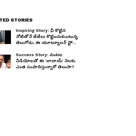
TED STORIES
Inspiring Story: ఛీ కొట్టిన
నోటితోనే జేజేలు కొట్టించుకుంటున్న
తెలుగోడు..ఈ యూట్యూబర్ స్టోరీకి
ఎవరైనా సలాం కొట్టాల్సిందే
Success Story: వంటల
వీడియోలతో ఈ 'బాబాయ్' నెలకు
ఎంత సంపాదిస్తున్నారో తెలుసా?