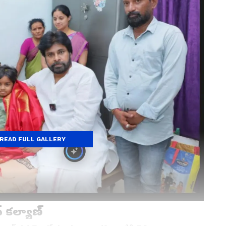
READ FULL GALLERY
 కల్యాణ్