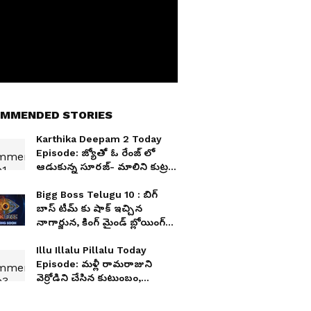
MMENDED STORIES
Karthika Deepam 2 Today
Episode: జ్యోతో ఓ రేంజ్ లో
ఆడుకున్న సూరజ్- మాలిని కుట్ర-
అసలు మాలిని ఎవరంటే?
Bigg Boss Telugu 10 : బిగ్
బాస్ టీమ్ కు షాక్ ఇచ్చిన
నాగార్జున, కింగ్ మైండ్ బ్లోయింగ్
రెమ్యునరేషన్ డిమాండ్,
నిజమెంత?
Illu Illalu Pillalu Today
Episode: మళ్లీ రామరాజుని
వెర్రోడిని చేసిన కుటుంబం,
అత్తారింటికి చేరిన వల్లి