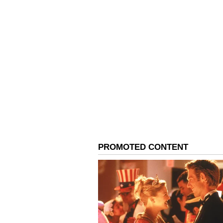
మాట ఇచ్చారు. చెప్పినట్లుగానే అదే రోజు
లేకుండా పోయాయని కుటుంబ సభ్యులు అప్పట
కూడా ఇచ్చారు. తాను నటిస్తున్న 'OG 2' విడ
నిరంజన్‌కు చెప్పారు. అయితే ఆ కోరిక న
గురి చేసింది.
4
6