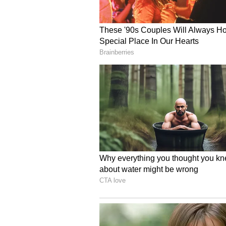
Image Credit :
Asianet News
ఆ కుటుంబానికి ఆర్థిక సాయం
పరామర్శ సమయంలో నిరంజన్ కుటుంబ ఆర్థిక 
తోడ్పాటుగా క్యాంటీన్ ఏర్పాటు చేసుకునే
కుటుంబానికి అండగా ఉంటానని భరోసా 
ప్రశంసించారు.