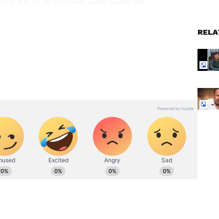
కళ్యాణ్ గత నెలలో స్వయంగా అతని ఇంటికి వెళ్లి
రంజన్‌ను ఆప్యాయంగా హత్తుకుని ధైర్యం చెప్పారు. అతనితో
్రసాదాన్ని అందజేశారు. ఆ సమయంలో ఇద్దరి మధ్య జరిగిన
RELA
 వైరల్ అవుతోంది.
న
Success Story: వంటల
కుంటున్న
వీడియోలతో ఈ 'బాబాయ్' నెలకు
్టోరీకి
ఎంత సంపాదిస్తున్నారో తెలుసా?
ే