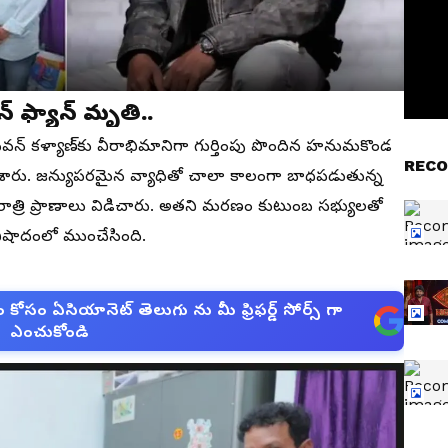
్ ఫ్యాన్ మృతి..
ి పవన్ కళ్యాణ్‌కు వీరాభిమానిగా గుర్తింపు పొందిన హనుమకొండ
RECO
ారు. జన్యుపరమైన వ్యాధితో చాలా కాలంగా బాధపడుతున్న
త్రి ప్రాణాలు విడిచారు. అతని మరణం కుటుంబ సభ్యులతో
విషాదంలో ముంచేసింది.
సం ఏసియానెట్ తెలుగు ను మీ ఫ్రిఫర్డ్ సోర్స్ గా
ఎంచుకోండి