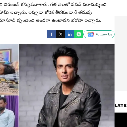
ని నిరంజన్ కన్నుమూశారు. గత నెలలో పవన్ పరామర్శించి
ి హామీ ఇచ్చారు. ఇప్పుడా కోరిక తీరకుండానే తనువు
నూసూద్ స్పందించి అండగా ఉంటానని భరోసా ఇచ్చారు.
Follow Us
LATE