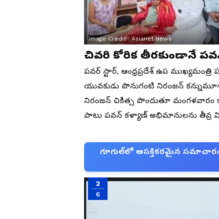
Image Credit :
Asianet News
చివరి కోరిక తీరకుండానే పవన
పవర్ స్టార్, ఆంధ్రప్రదేశ్ ఉప ముఖ్యమంత్ర
యువకుడు పొనుగంటి నిరంజన్ కన్నుమూశ
నిరంజన్ చికిత్స పొందుతూ మంగళవారం రా
పాటు పవన్ కళ్యాణ్ అభిమానులను తీవ్ర 
గూగుల్‌లో ఆసక్తికరమైన సమాచారం కో
2
6