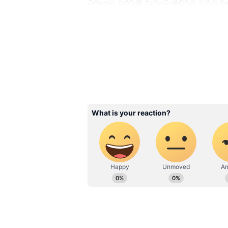
నిరంజన్ పరిస్థితి గురించి తెలిసిన పవన్ 
పరామర్శించారు. మంచానికే పరిమితమైన ని
సెల్ఫీ దిగడంతో పాటు తిరుమల శ్రీవారి ప
సంభాషణ ఇప్పుడు సోషల్ మీడియాలో మళ్లీ
Related Articles
Inspiring Story: ఛీ కొట్టి
నోటితోనే జేజేలు కొట్టించు
తెలుగోడు..ఈ యూట్యూబర్ స
ఎవరైనా సలాం కొట్టాల్సింద