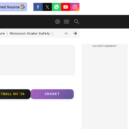
red Source
ure
Monsoon Snake Safety
Akkineni Nageswara Rao
IRCTC Tour Pac
TBALL WC '26
CRICKET