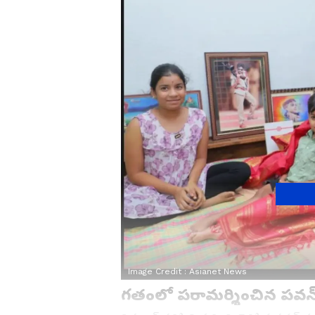
Image Credit :
Asianet News
గతంలో పరామర్శించిన పవన్