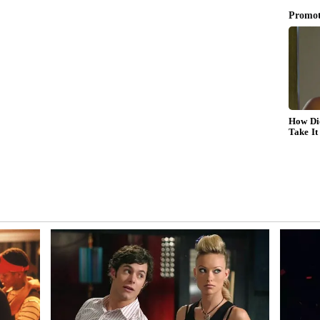
 కుక్కపిల్లను పంపించారు. దీంతో నిరంజన్ ఆనందానికి అవధులు
్లో వెల్లడించారు. అంతేకాదు, పవన్ కళ్యాణ్ మరో హామీ
ుదలయ్యాక స్పెషల్ గెస్ట్ గా తీసుకెళ్లి కలిసి సినిమా చూద్దామని
ెరవేరకముందే నిరంజన్ కన్నుమూయడం ఫ్యాన్స్ ను ఆవేదనకు