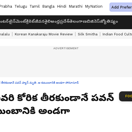
Prabha
Telugu
Tamil
Bangla
Hindi
Marathi
MyNation
Add Prefer
ంటర్‌టైన్‌మెంట్
క్రికెట్
జీవనశైలి
ఆంధ్రప్రదేశ్
తెలంగాణ
బిజినెస్
జ్యోతిష్యం
halalu
Korean Kanakaraju Movie Review
Silk Smitha
Indian Food Cult
తీరకుండానే పవన్ ఫ్యాన్ మృతి..ఆ కుటుంబానికి అండగా సోనూసూద్
రి కోరిక తీరకుండానే పవన్
FOO
టుంబానికి అండగా