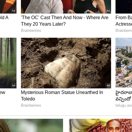
 అందిస్తానన్న పవన్
పరిస్థితిని తెలుసుకున్న పవన్ కళ్యాణ్, వారి జీవనోపాధికి
ందుకు ఆర్థిక సహాయం అందిస్తానని కూడా హామీ ఇచ్చారు.
ఇవ్వడంతో ఆయన అభిమానులు పవన్ మానవత్వాన్ని