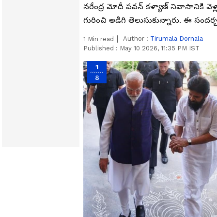
నరేంద్ర మోదీ పవన్ కళ్యాణ్ నివాసానికి వెళ
గురించి అడిగి తెలుసుకున్నారు. ఈ సందర్
Author :
Tirumala Dornala
1
Min read
Published :
May 10 2026, 11:35 PM IST
1
8