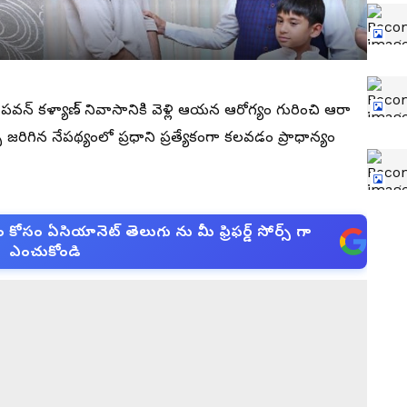
పవన్ కళ్యాణ్ నివాసానికి వెళ్లి ఆయన ఆరోగ్యం గురించి ఆరా
్స జరిగిన నేపథ్యంలో ప్రధాని ప్రత్యేకంగా కలవడం ప్రాధాన్యం
సం ఏసియానెట్ తెలుగు ను మీ ఫ్రిఫర్డ్ సోర్స్ గా
ఎంచుకోండి