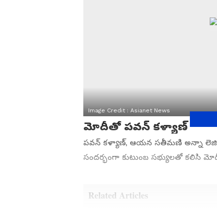
Image Credit :
Asianet News
మోదీతో పవన్ కళ్యాణ్
పవన్ కళ్యాణ్, ఆయన సతీమణి అన్నా లెజిన
సందర్భంగా కుటుంబ సభ్యులతో కలిసి మోద
Related Articles