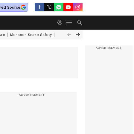
red Source
ure
Monsoon Snake Safety
Akkineni Nageswara Rao
IRCTC Tour Pac