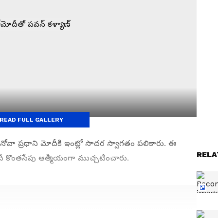
READ FULL GALLERY
ోవా ప్రధాని మోదీకి ఇంట్లో సాదర స్వాగతం పలికారు. ఈ
RELA
ీ కొంతసేపు ఆత్మీయంగా ముచ్చటించారు.