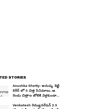
TED STORIES
Anushka Shetty: అనుష్క శెట్టి
కెరీర్ లో 5 చెత్త సినిమాలు..ఆ
రెండు చిత్రాల జోలికి వెళ్లకుండా
ఉండాల్సింది
Venkatesh రెమ్యునరేషన్ 2.5