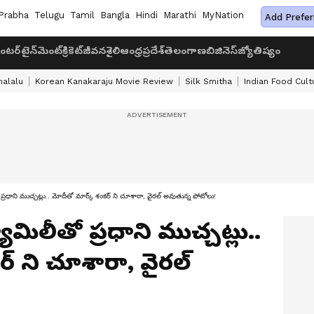
Prabha
Telugu
Tamil
Bangla
Hindi
Marathi
MyNation
Add Prefer
ంటర్‌టైన్‌మెంట్
క్రికెట్
జీవనశైలి
ఆంధ్రప్రదేశ్
తెలంగాణ
బిజినెస్
జ్యోతిష్యం
halalu
Korean Kanakaraju Movie Review
Silk Smitha
Indian Food Cult
ాని ముచ్చట్లు.. మోదీతో మార్క్ శంకర్ ని చూశారా, వైరల్ అవుతున్న ఫోటోలు!
ిలీతో ప్రధాని ముచ్చట్లు..
్ ని చూశారా, వైరల్