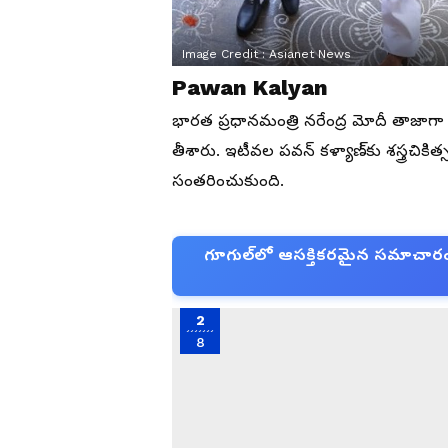
Image Credit :
Asianet News
Pawan Kalyan
భారత ప్రధానమంత్రి నరేంద్ర మోదీ తాజాగా 
తీశారు. ఇటీవల పవన్ కళ్యాణ్‌కు శస్త్రచికిత
సంతరించుకుంది.
గూగుల్‌లో ఆసక్తికరమైన సమాచారం కో
2
8