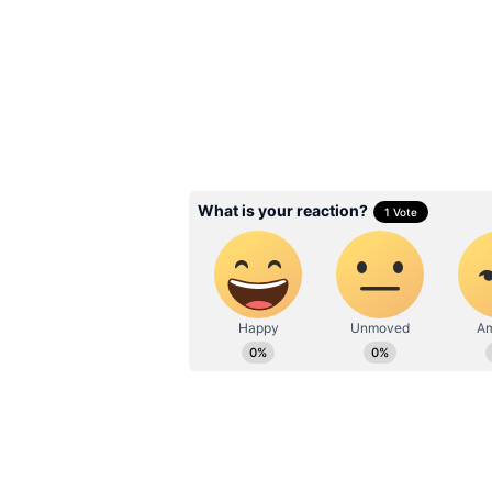
Anushka Shetty: అనుష్క శ
కెరీర్ లో 5 చెత్త సినిమాల
చిత్రాల జోలికి వెళ్లకుండా
ఉండాల్సింది
3
8