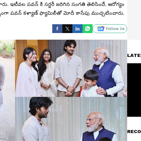
్లారు. ఇటీవల పవన్ కి సర్జరీ జరిగిన సంగతి తెలిసిందే. ఆరోగ్యం
భంగా పవన్ కళ్యాణ్ ఫ్యామిలీతో మోదీ కాసేపు ముచ్చటించారు.
Follow Us
LATE
RECO