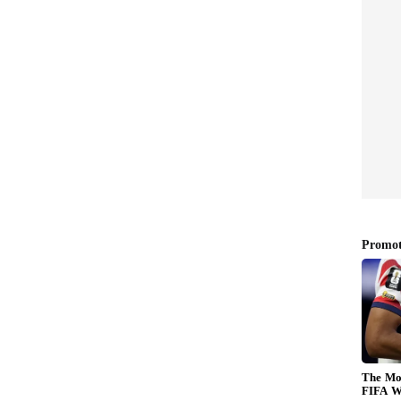
 అంజనా, మార్క్ శంకర్‌లతో ప్రధాని సరదాగా మాట్లాడిన
నాయి. కుటుంబ వాతావరణంలో జరిగిన ఈ సమావేశం చాలా