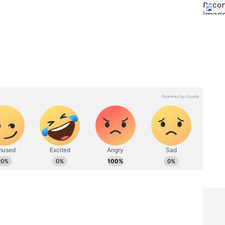
ెట్టి
Venkatesh రెమ్యునరేషన్ 2.5
ు..ఆ రెండు
కోట్లు, సైడ్ క్యారెక్టర్ కోసం శోభన్
బాబు 2 కోట్లు అడిగారా? మిస్సైన
బ్లాక్ బస్టర్