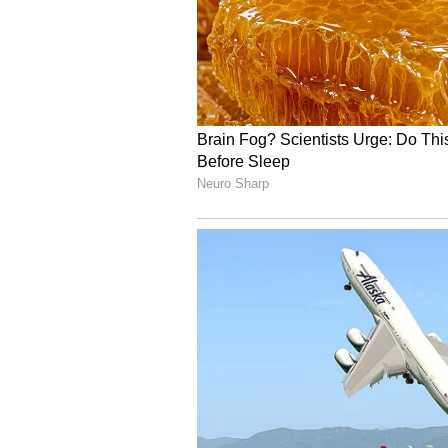
Image Credit :
Asianet News
మార్క్ శంకర్‌తో మోదీ
ముఖ్యంగా చిన్నారి మార్క్ శంకర్‌తో మోదీ
అవుతున్నాయి. చిన్నారితో నవ్వుతూ మాట్
చేస్తున్నారు.
5
8