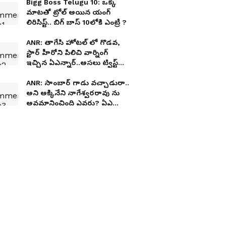
Bigg Boss Telugu 10: ఒక్క
మాటతో ట్రోల్ అయిన యంగ్
లిరిసిస్ట్.. బిగ్ బాస్ 10లోకి ఎంట్రీ ?
ANR: తాగేసి హోటల్ లో గొడవ,
స్టార్ హీరోని పిలిచి వార్నింగ్
ఇచ్చిన ఏఎన్నార్..అసలు ట్విస్ట్
ఏంటో తెలుసా
ANR: సాంబార్ గాడు వచ్చాడురా..
అని అక్కినేని నాగేశ్వరరావు ను
అవమానించింది ఎవరు? ఏఎన్నార్
ఏం చేశాడంటే?