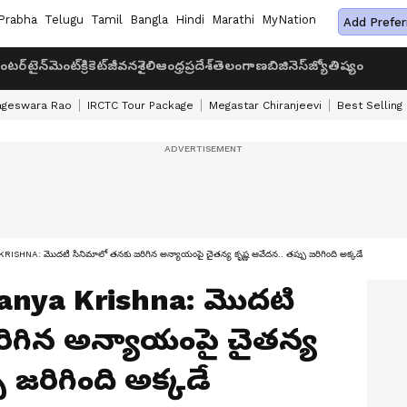
Prabha
Telugu
Tamil
Bangla
Hindi
Marathi
MyNation
Add Prefer
ంటర్‌టైన్‌మెంట్
క్రికెట్
జీవనశైలి
ఆంధ్రప్రదేశ్
తెలంగాణ
బిజినెస్
జ్యోతిష్యం
ageswara Rao
IRCTC Tour Package
Megastar Chiranjeevi
Best Selling
NA: మొదటి సినిమాలో తనకు జరిగిన అన్యాయంపై చైతన్య కృష్ణ ఆవేదన.. తప్పు జరిగింది అక్కడే
anya Krishna: మొదటి
ిగిన అన్యాయంపై చైతన్య
 జరిగింది అక్కడే