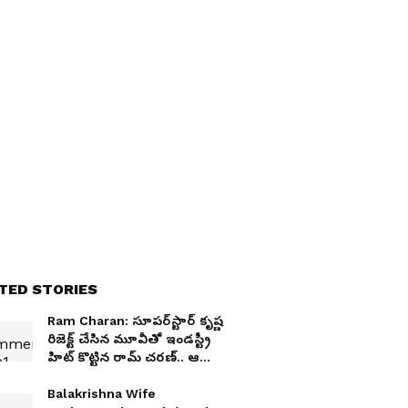
TED STORIES
Ram Charan: సూపర్‌స్టార్‌ కృష్ణ
రిజెక్ట్ చేసిన మూవీతో ఇండస్ట్రీ
హిట్‌ కొట్టిన రామ్‌ చరణ్‌.. ఆ
సినిమా ఏంటో తెలుసా?
Balakrishna Wife