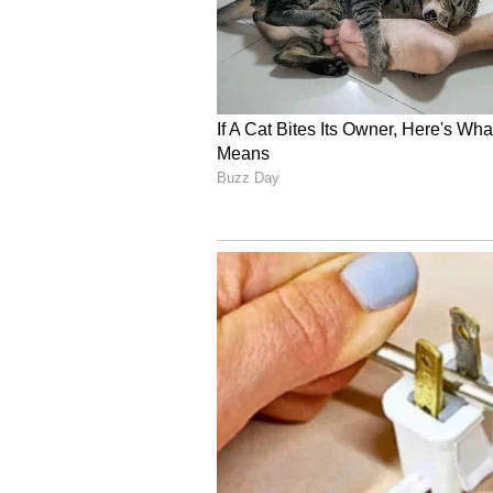
Image Credit :
StockPhoto
ధమ్‌ మూవీలో జరిగిన అన్
సినిమాలకు దూరంగా ఉండటానికి ఇంకో కారణ
ఈ సినిమాలో ముగ్గురు విద్యార్థులకు హీర
సమానంగా తన పాత్ర ఉంటుందని చెప్పారట.
పాత్రల ప్రయారిటీ మారిపోయిందట. తనకు చెప
పోయిందని తెలిపారు. ఆ సినిమా విషయంలో
తెలిపారు చైతన్యకృష్ణ. అందుకే సినిమాల
ఉండిపోయినట్టు చెప్పారు. 2013-14 టైమ్‌
సక్సెస్‌ రేటు బాగా పడిపోయిందని, పైరసీ 
దీంతో ఇండస్ట్రీకి దూరంగా ఉండటమే బెటర