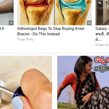
యాయం
ం చెప్పారు. చైతన్యకృష్ణ నటించిన మొదటి సినిమా `ధమ్‌`.
ో రేంజ్‌ పాత్రలు ఉంటాయని, అందులో జగపతిబాబు పాత్రకి
 కానీ షూటింగ్‌ చేసే క్రమంలో కథ మొత్తం మారిపోయిందట.
్పింది ఒకటి, తెరపై తీసింది మరోటి అని, దాని వల్లే సినిమా
 తనకు జరిగిన అన్యాయాన్ని చూసి తట్టుకోలేకపోయినట్టు
కు దూరం కావాల్సి వచ్చిందట. మళ్లీ వ్యాపారాలు చూసుకుంటూ
లో ఇండస్ట్రీ కొంత క్రైసిస్‌లో ఉందని, ఆ సమయంలో సినిమాల
ప్రభావం చాలా ఎక్కువగా ఉంది, దీనికితోడు మంచి కథలు రాలేదు,
్‌ అనుకుని సినిమాలకు దూరంగా ఉన్నట్టు చెప్పారు. ఆయన