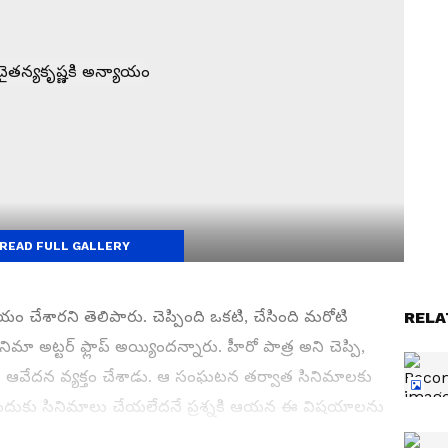
READ FULL GALLERY
శారని తెలిపారు. చెప్పింది ఒకటి, చేసింది మరోటి
RELA
ా అట్టర్‌ ఫ్లాప్‌ అయ్యిందన్నారు. హీరో పాత్ర అని చెప్పి,
రని ఆవేదన వ్యక్తం చేశాడు. ఆ సంఘటన తర్వాత సినిమాలకు
ాను ఎందుకు సినిమాలు చేయలేదనే ప్రశ్నకి ఆయన ఈ విషయాలను
ప్పిన విషయం ఇప్పుడు వైరల్‌గా మారింది.