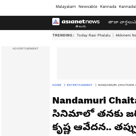
Malayalam
Newsable
Kannada
Kannada
తాజా వార్తలు
ఎ
TRENDING :
Today Rasi Phalalu
Akkineni N
HOME
ENTERTAINMENT
NANDAMURI CHAITANYA KRISH
Nandamuri Chait
సినిమాలో తనకు జర
కృష్ణ ఆవేదన.. తప్పు