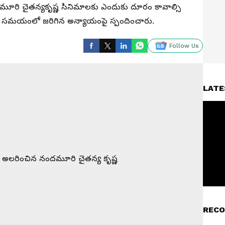
రి చైతన్యకృష్ణ సినిమాలకు ఎందుకు దూరం కావాల్సి
మా సమయంలో జరిగిన అన్యాయంపై స్పందించారు.
Follow Us
LATE
RECO