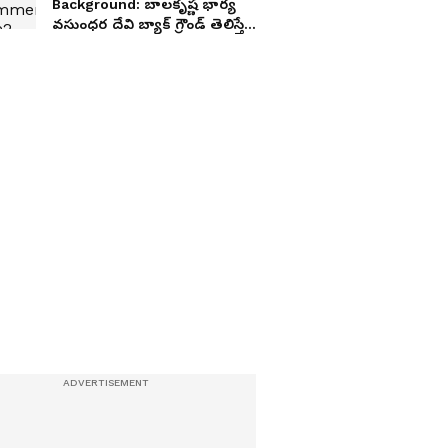
Background: బాలకృష్ణ భార్య
వసుంధర దేవి బ్యాక్‌ గ్రౌండ్‌ తెలిస్తే
మతిపోతుంది.. పుట్టుకతోనే ఇంత
రిచ్చా?