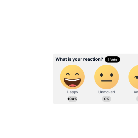
Related Articles
Ram Charan: సూపర్‌స్టార్‌
రిజెక్ట్ చేసిన మూవీతో ఇండస్
కొట్టిన రామ్‌ చరణ్‌.. ఆ సి
ఏంటో తెలుసా?
3
5