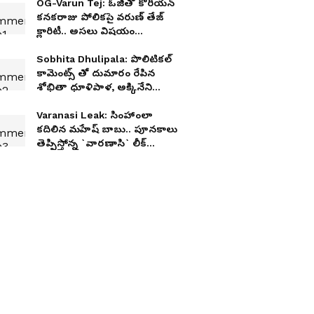
OG-Varun Tej: ఓజీతో కొరియన్‌
కనకరాజు పోలికపై వరుణ్‌ తేజ్‌
క్లారిటీ.. అసలు విషయం
బయటపెట్టిన మెగా ప్రిన్స్
Sobhita Dhulipala: పొలిటికల్
కామెంట్స్ తో దుమారం రేపిన
శోభితా ధూళిపాళ, అక్కినేని
కోడలికి ఇచ్చిపడేస్తున్న నెటిజన్లు..
Varanasi Leak: సింహాంలా
కదిలిన మహేష్‌ బాబు.. పూనకాలు
తెప్పిస్తోన్న `వారణాసి` లీక్
వీడియో