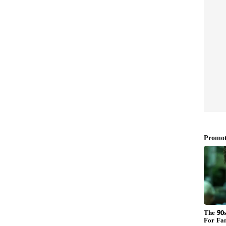
ున్న చైతన్యకృష్ణ
ూరం కావడం, తెరవెనకే ఉండటానికి కారణాలను ఆయన
సత్వంగా వచ్చిన ఆస్తులను చూసుకోవడానికే తెరవెనుక
ణ 70ఎంఎం థియేటర్ ని నిర్మించారు. అది తన కొడుకు
ొదట జయకృష్ణ చూసుకున్నారు. ఆ తర్వాత ఆయన కొడుకైన