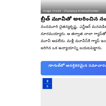
Image Credit :
Chaitanya Krishna\Twitter
బ్రీత్‌ మూవీతో అలరించిన న
నందమూరి చైతన్యకృష్ణ.. ఎన్టీఆర్‌ మనవడ
దూరమయ్యారు. ఆ తర్వాత చాలా గ్యాప్‌తో ఇటీ
మూవీ ఆడలేదు. మళ్లీ మూవీస్‌కి గ్యాప్‌
జరిగిన ఒక అన్యాయాన్ని బయటపెట్టారు.
గూగుల్‌లో ఆసక్తికరమైన సమాచారం కో
2
5