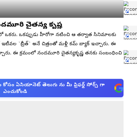
ందమూరి చైతన్య కృష్ణ
ిలో ఒకరు. ఒకప్పుడు హీరోగా నటించి ఆ తర్వాత సినిమాలకు
వల `బ్రీత్‌` అనే చిత్రంతో మళ్లీ కమ్‌ బ్యాక్‌ ఇచ్చారు. ఈ
 ఇచ్చారు. ఈ క్రమంలో నందమూరి చైతన్యకృష్ణ తనకు సంబంధించి
సం ఏసియానెట్ తెలుగు ను మీ ఫ్రిఫర్డ్ సోర్స్ గా
ఎంచుకోండి