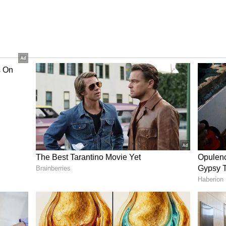
 వీటితోపాటు ఇతర వ్యాపారాలను తాను నిర్వహించినట్టు