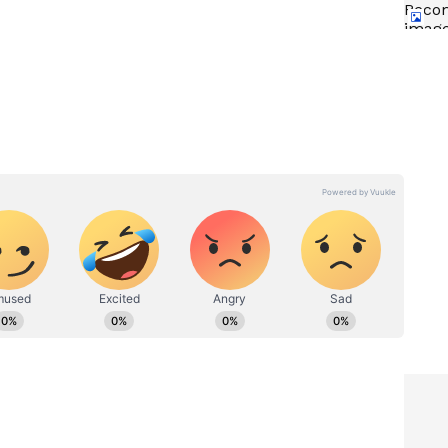
 కృష్ణ
Balakrishna Wife Background:
ట్రీ హిట్‌
బాలకృష్ణ భార్య వసుంధర దేవి బ్యాక్‌
నిమా
గ్రౌండ్‌ తెలిస్తే మతిపోతుంది..
పుట్టుకతోనే ఇంత రిచ్చా?