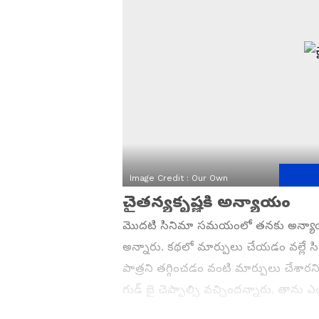
Image Credit :
Our Own
చైతన్యకృష్ణకి అన్యాయం
మొదటి సినిమా సమయంలో తనకు అన్యాయం చే
అన్నారు. కథలో మార్పులు చేయడం వల్లే సినిమ
పాత్రని తగ్గించడం వంటి మార్పులు చేశా
గుడ్‌ బై చెప్పాల్సి వచ్చిందన్నారు. త
పంచుకున్నారు. గతంలో ఓ ఇంటర్వ్యూలో చె