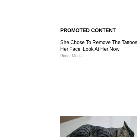
చైతన్య కృష్ణ ఆ బాధత్యలు తీసుకున్నారు.
చెప్పారు చైతన్యకృష్ణ.
4
5