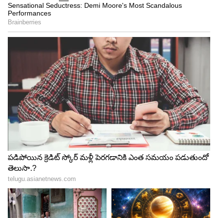
4
5
Image Credit :
Youtube Print Shot/zee Telugu
మహాభారతంలో నటించాలని ఉంది
`పౌరాణిక సినిమా చేయాలని ఉంది. ఎన్టీఆర్‌ గారు కృష్ణుడు,
అర్జునుడుగా నటించారు. కానీ ఇంకా చాలా పౌరాణిక
పాత్రలు చాలా ఉన్నాయి. వాటిలో ఏదో ఒక పాత్రని తీసుకొని
ఎవరైనా పక్కా కథతో వస్తే నేను నటించడానికి సిద్ధంగా
ఉన్నాను` అని ఓ ఇంటర్వ్యూలో తెలిపారు. మరో
ఇంటర్వ్యూలో ఆయన చెబుతూ, ఎన్టీఆర్‌, నాన్నగారు చేసిన
పౌరాణికాలు చూస్తూ పెరిగాను. అలాంటి సినిమాలు ఎవరైనా