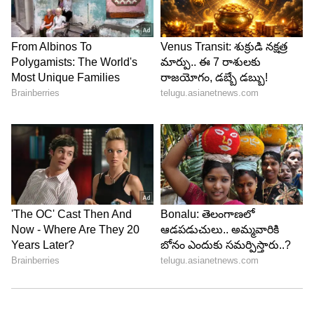
చేస్తే నటించాలని ఉంది. ఇప్పుడు రాజమౌళి పెద్ద బడ్జెట్‌
చిత్రాలు చేస్తున్నారు. అలా ఎవరైనా మహాభారతం లాంటివి
తీస్తే చేయాలని ఉంది. మహాభారతంలో ఏ పాత్ర అయినా
చేయాలని ఉంది. ఇలాంటి సినిమా అంటే ముగ్గురు,
నలుగురు హీరోలు కావాలి, ఎవరైనా ప్లాన్‌ చేస్తే
బాగుంటుంది` అని చెప్పారు నాగార్జున. గతంలో ఓ
ఇంటర్వ్యూలో ఆయన ఈ విషయాన్ని వెల్లడించారు.
5
5
Image Credit :
Jio Hotstar