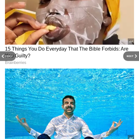
PREV
NEXT
Related Articles
Thalapathy Vijay: తాగి బహిరంగ సభలకు విజయ్‌,