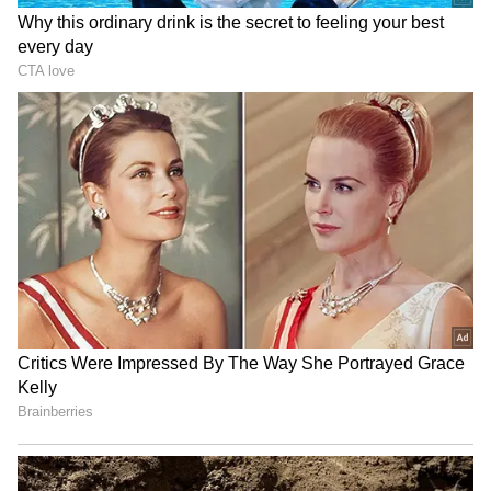
ఇచ్చిపడేసిన నటుడు, దళపతి నిజ స్వరూపం ఇదే
Upasana: పెళ్లి అయ్యాక చిరంజీవికి దూరంగా రామ్‌
చరణ్‌ వేరే కాపురం.. నిజాలు ఓపెన్‌గా చెప్పిన ఉపాసన
3
5
Image Credit :
Asianet News
నాగార్జున డ్రీమ్‌ రోల్స్
అంతేకాదు గతంలో `బ్రహ్మాస్త్ర`లోనూ కీలక పాత్రలో
నటించారు. ఆయన నంది అస్త్రగా కనిపించారు. ఈ క్రమంలో
నాగార్జునకి సంబంధించిన ఒక ఆసక్తికర విషయం బయటకు