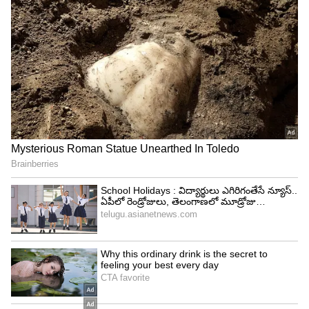
వచ్చింది. తన డ్రీమ్‌ రోల్స్ గురించి ఆసక్తికర విషయాలను
పంచుకున్నారు. నాగ్‌కి మైథాలజీ రోల్స్ చేయాలని ఉందట.
అందులో భాగంగానే మహాభారతాన్ని సినిమాగా చేస్తే
అందులో నటించాలని ఉందని తెలిపారు.