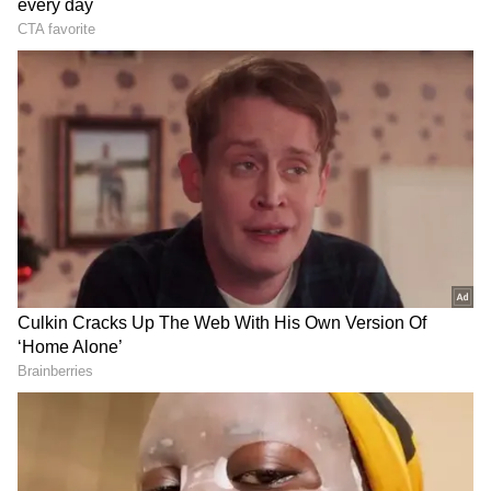
Image Credit :
Youtube Print Shot/zee Telugu
విలక్షణ నటుడిగా రాణిస్తోన్న నాగార్జున
నాగార్జున ప్రస్తుతం తన 100వ చిత్రం చేస్తున్నారు. `నాగ్‌
100` పేరుతో దీన్ని రూపొందిస్తున్నారు. ప్రస్తుతం ఇది
చిత్రీకరణ జరుపుకుంటోంది. సంక్రాంతి టార్గెట్‌గా ఈ మూవీ
రూపొందుతుంది. ఇదిలా ఉంటే నాగార్జున ఇటీవల క్రేజీగా
టర్న్ తీసుకున్నారు. ఆయన విలన్‌గానూ చేయడానికి రెడీ
అయ్యారు. `కూలీ` చిత్రంలో విలన్‌గా నటించిన విషయం
తెలిసిందే. ఇది ఆడలేదు. అలాగే `కుబేరా` మూవీలో కీలక
పాత్రలో నటించారు. ఇది ఫర్వాలేదనిపించింది.