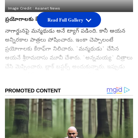
Image Credit :
Asianet News
ప్రయోగాలకు కేరాఫ్‌గా నిలిచిన నాగార్జున
Read Full Gallery
నాగార్జునపై మన్మథుడు అనే ట్యాగ్‌ పడింది. కానీ ఆయన
అన్నిరకాల పాత్రలు పోషించారు. ఇంకా చెప్పాలంటే
ప్రయోగాలకు కేరాఫ్‌గా నిలిచారు. `మన్మథుడు` చేసిన
ఆయనే శ్రీరామదాసు మూవీ చేశారు. `అన్నమయ్య` చిత్రాలు
చేసి మెప్పించారు. బ్లాక్‌ బస్టర్స్ అందుకున్నారు. ఇప్పుడు
చాలా సెలక్టీవ్‌గా వెళ్తున్నారు. కమర్షియల్ సినిమాలు ఆడటం
లేదు. దీంతో విభిన్నమైన మూవీస్‌ వైపు ఫోకస్‌ చేశారు.
ముఖ్యంగా ఫ్యామిలీ అంతా కలిసి చూసే సినిమాలు
చేస్తున్నారు.
గూగుల్‌లో ఆసక్తికరమైన సమాచారం కోసం ఏసియానెట్ తెలుగు
ను మీ ఫ్రిఫర్డ్ సోర్స్ గా ఎంచుకోండి