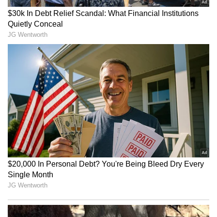
3
7
అప్పుడు పిల్లల గురించి మాట్లాడుతూ రాణి ఆ అమ్మవారి
దయవల్ల నీకు కూడా ఒక పాప బాబు పుడితే చాలా
బాగుంటుంది అనడంతో వేద, యష్ ఇద్దరు ఒక్కసారిగా షాక్
అవుతారు. అప్పుడు వేద కన్నీళ్లు పెట్టుకుంటుంది. అప్పుడు
వేద మూడు మార్చడానికి యష్ కావాలనే కాఫీ తీసుకొని
వస్తావా అని అడగడంతో సరే అని వేద లోపలికి వెళుతుంది.
ఇప్పుడు వేద లోపలికి వెళ్లి ప్రేమగా కాఫీ కలుపుకొని