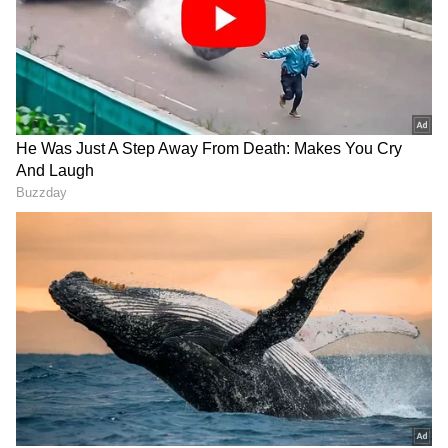
గూగుల్‌లో ఆసక్తికరమైన సమాచారం కోసం ఏసియానెట్ తెలుగు
ను మీ ఫ్రిఫర్డ్ సోర్స్ గా ఎంచుకోండి
2
7