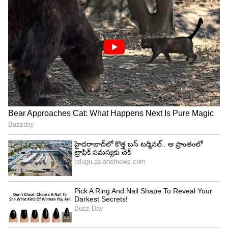
తీసుకువస్తుంది. తర్వాత వేదా కాఫీ తీసుకొని వచ్చి రాణి తో
మాట్లాడుతూ కన్ఫ్యూజన్ లో తీయని కాఫీ రాజాకి షుగర్
లెస్ కాఫీ యష్ ఇస్తుంది.
4