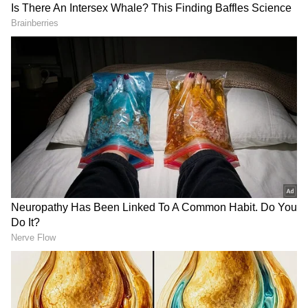
అప్పుడు ఖుషి మాటలు విన్న సులోచన, మాలిని ఇద్దరు
నవ్వుకుంటూ ఉంటారు మరొకవైపు వేదవాళ్లు వంట
చేయడానికి కూరగాయలు కట్ చేస్తుండగా యష్, రాజా
ఇద్దరు పోటీపడి మరి చెస్ గేమ్ ఆడుతూ ఉంటారు.
అప్పుడు రాజా ,యష్ ని చెస్ గేమ్ లో ఓడిస్తాడు. అప్పుడు
రాజారాణి జోకులు వేసి అందరినీ నవ్విస్తూ ఉంటారు.
అప్పుడు వేద కూడా యష్ ని పొగుడుతూ ఉంటుంది.
అప్పుడు వేద వాళ్ళ అక్క సువాసిని గురించి అడిగే
వివరాలు తెలుసుకుంటూ ఉంటుంది. ఇప్పుడు వేద సువాసినీ
కొడుకు గురించి గొప్పలు చెబుతూ సరదాగా మాట్లాడుతూ