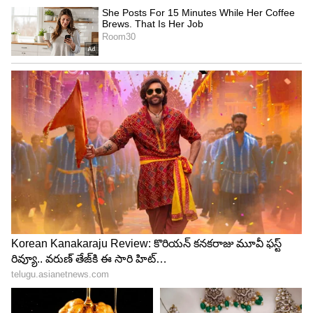
7
అప్పుడు రాజా ఇన్ని రోజులు మీ నానమ్మ చేత్తో కాఫీ తాగి
బోర్ కొట్టేసింది ఈరోజు నా మనవరాలు చేస్తే తీయని కాఫీ
తాగాల్సిందే అని అంటాడు. అప్పుడు యష్ కూడా వేదని
పొగుడుతూ ఉంటాడు. అప్పుడు ఇద్దరు ఒక్కసారిగా కాఫీ
తాగి షాక్ అవ్వడంతో ఏమయింది ఇద్దరు అలాగే
ఉండిపోయారు అని అంటుంది వేద. అప్పుడు రాజా, యష్
ఇద్దరు ఆ కాఫీ తాగి పొగుడుతూ ఉంటారు. అప్పుడు వేద,
రాణి ఇద్దరు ఆశ్చర్యపోయి అలాగే చూస్తూ ఉంటారు.
అమ్మమ్మ వారిద్దరి ప్రవర్తన చూస్తే ఏదో తేడాగా ఉంది చాలా