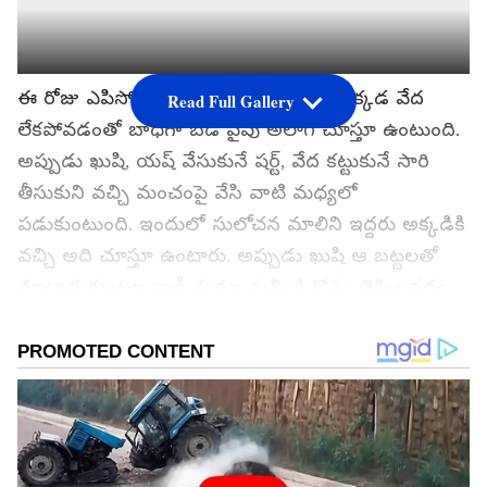
ఈ రోజు ఎపిసోడ్లో ఖుషి తన గదిలోకి వెళ్లి అక్కడ వేద
Read Full Gallery
లేకపోవడంతో బాధగా బెడ్ వైపు అలాగే చూస్తూ ఉంటుంది.
అప్పుడు ఖుషి, యష్ వేసుకునే షర్ట్, వేద కట్టుకునే సారి
తీసుకుని వచ్చి మంచంపై వేసి వాటి మధ్యలో
పడుకుంటుంది. ఇందులో సులోచన మాలిని ఇద్దరు అక్కడికి
వచ్చి అది చూస్తూ ఉంటారు. అప్పుడు ఖుషి ఆ బట్టలతో
మాట్లాడుకుంటూ డాడీ నువ్వు మమ్మీకి కోపం తెప్పించడం
లేదుగా మీరు అక్కడికి వెళ్లినా కూడా ఇలాగే
పొట్లాడుకుంటుంన్నారా అనుకుంటూ మాట్లాడుకుంటూ
ఉంటుంది. మీరిద్దరూ లేకపోతే నాకు ఎంత బోర్ కొడుతుందో
తెలుసా అని బాధపడుతూ ఉంటుంది ఖుషి.