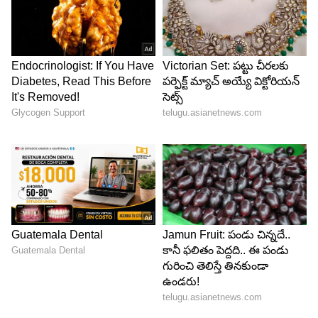
ఓవరాక్షన్ చేస్తున్నారు కదా అని అంటుంది వేద..
5
7
అప్పుడు రాణి, వేద ఇద్దరూ అక్కడికి వెళ్లి ఆ కాఫీ ఎలా
ఉందో నేను కూడా చూస్తాను ఇటు ఇవ్వు అని రాజా చేతిలో
ఉన్న కాఫీ ని లాక్కుంటుంది రాణి. అప్పుడు రాణి ఆ కాఫీ
తాగి ఒక్కసారిగా షాక్ అవుతుంది. వేదమ్మ ఏంటిది తాత
తాగే కాఫీలో ఇంత షుగర్ వేశావు అని అడగగా మరి షుగర్