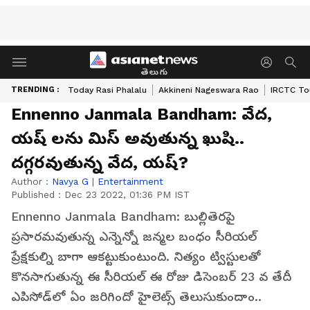
తెలుగు
TRENDING :
Today Rasi Phalalu
Akkineni Nageswara Rao
IRCTC To
Ennenno Janmala Bandham: వేద,
యష్ లను మిస్ అవుతున్న ఖుషి..
దగ్గరవుతున్న వేద, యష్?
Author :
Navya G
|
Entertainment
Published :
Dec 23 2022, 01:36 PM IST
Ennenno Janmala Bandham: బుల్లితెరపై
ప్రసారమవుతున్న ఎన్నెన్నో జన్మల బంధం సీరియల్
ప్రేక్షకుల్ని బాగా ఆకట్టుకుంటుంది. నిత్యం ట్విస్టులతో
కొనసాగుతున్న ఈ సీరియల్ ఈ రోజు డిసెంబర్ 23 వ తేదీ
ఎపిసోడ్‌లో ఏం జరిగిందో హైలెట్స్ తెలుసుకుందాం..