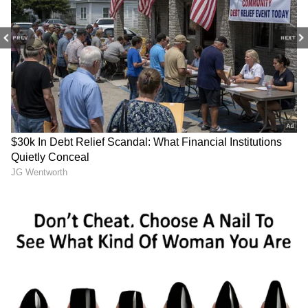
అయిపోయాడని చెప్పొచ్చు.
PREV
NEXT