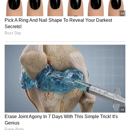
Related Articles
Peddi Collections: ఫస్ట్ డే పెద్ది బాక్సాఫీసు వద్ద
ఊచకోత.. ప్రభాస్‌, ఎన్టీఆర్‌ రికార్డులు బ్రేక్‌
Ram Charan Top 5 Movies: రామ్ చరణ్ టాప్ 5
కలెక్షన్లు.. ఆర్‌ఆర్‌ఆర్‌ రికార్డును పెద్ది బ్రేక్ చేస్తుందా?
3
5