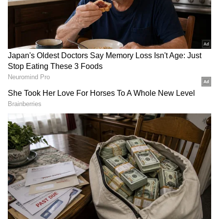
ను మీ ఫ్రిఫర్డ్ సోర్స్ గా ఎంచుకోండి
2
5