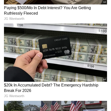
Image Credit :
Our Own
ఉప్పెనతో స్టార్స్ అయిన వైష్ణవ్‌ తేజ్‌, కృతి శెట్టి,
బుచ్చిబాబు
బుచ్చిబాబుకి `పెద్ది` రెండో చిత్రం. మొదట ఆయన
`ఉప్పెన` మూవీని రూపొందించిన విషయం తెలిసిందే.
వైష్ణవ్‌ తేజ్‌ హీరోగా, కృతి శెట్టి హీరోయిన్‌గా, విజయ్‌
సేతుపతి విలన్‌గా నటించిన ఈ చిత్రం ఐదేళ్ల క్రితం వచ్చి
సంచలన విజయం సాధించింది. వంద కోట్లకుపైగా వసూళ్లని
రాబట్టింది. ఇది అటు వైష్ణవ్‌ తేజ్‌కి, ఇటు కృతి శెట్టికి మొదటి
సినిమా కావడం విశేషం. ఒక్క మూవీతో వీరిద్దరు స్టార్స్
అయిపోయారు. ఈ సినిమా బుచ్చిబాబుకి కూడా ఫస్ట్
మూవీనే. దీంతో ఆయన కూడా స్టార్‌ డైరెక్టర్‌