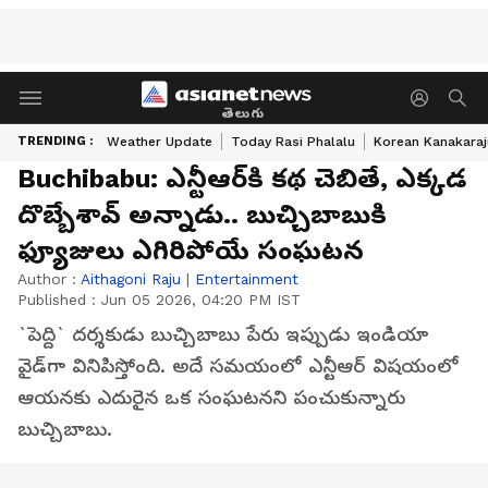
తెలుగు
TRENDING :
Weather Update
Today Rasi Phalalu
Korean Kanakaraj
Buchibabu: ఎన్టీఆర్‌కి కథ చెబితే, ఎక్కడ
దొబ్బేశావ్‌ అన్నాడు.. బుచ్చిబాబుకి
ఫ్యూజులు ఎగిరిపోయే సంఘటన
Author :
Aithagoni Raju
|
Entertainment
Published :
Jun 05 2026, 04:20 PM IST
`పెద్ది` దర్శకుడు బుచ్చిబాబు పేరు ఇప్పుడు ఇండియా
వైడ్‌గా వినిపిస్తోంది. అదే సమయంలో ఎన్టీఆర్‌ విషయంలో
ఆయనకు ఎదురైన ఒక సంఘటనని పంచుకున్నారు
బుచ్చిబాబు.