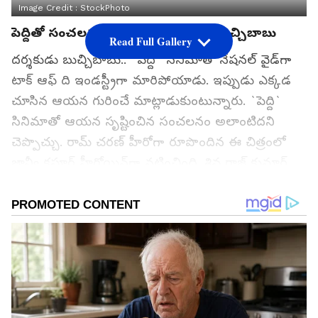
Image Credit :
StockPhoto
పెద్దితో సంచలనంగా మారిన దర్శకుడు బుచ్చిబాబు
Read Full Gallery
దర్శకుడు బుచ్చిబాబు.. `పెద్ది` సినిమాతో నేషనల్‌ వైడ్‌గా
టాక్‌ ఆఫ్‌ ది ఇండస్ట్రీగా మారిపోయాడు. ఇప్పుడు ఎక్కడ
చూసిన ఆయన గురించే మాట్లాడుకుంటున్నారు. `పెద్ది`
సినిమాతో ఆయన సృష్టించిన సంచలనం అలాంటిదని
చెప్పొచ్చు. రామ్‌ చరణ్‌ హీరోగా రూపొందిన ఈ చిత్రంలో
జాన్వీ కపూర్‌ హీరోయిన్‌గా నటించింది. శివ రాజ్‌ కుమార్‌,
జగపతిబాబు, దివ్యేందు, జాన్‌ విజయన్‌ వంటి వారు
నటించారు. ఈ గురువారం ఈ సినిమా గ్రాండ్‌గా విడుదలైన
విషయం తెలిసిందే. దీనికి మిక్స్ డ్‌ టాక్‌ వచ్చిన తొలి రోజు
భారీ వసూళ్లని రాబట్టింది. ఈ వీకెండ్‌ వరకు మంచి
వసూళ్లని రాబట్టే ఛాన్స్ ఉంది.
గూగుల్‌లో ఆసక్తికరమైన సమాచారం కోసం ఏసియానెట్ తెలుగు