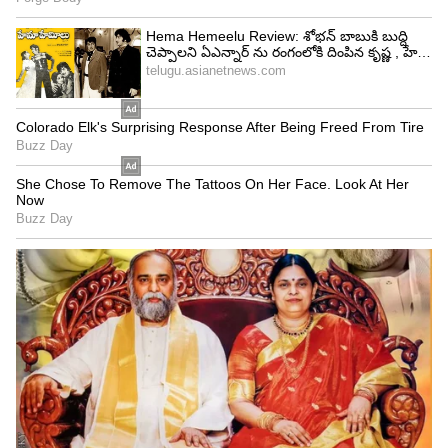
Image Credit :
Our Own
ఆగిపోయిన ఎన్టీఆర్‌, బుచ్చిబాబు మూవీ
ఆ తర్వాత ఎన్టీఆర్‌తో సినిమా చేయాలనుకున్నారు
బుచ్చిబాబు. కథ కూడా నెరేట్‌ చేశారు. అధికారికంగా
ప్రకటించారు కూడా. కానీ ఏం జరిగిందో ఏమో ఆ మూవీ
తారక్‌ చేయలేదు. కథ పరంగా వచ్చిన డిఫరెంట్స్ కారణంగా
ఎన్టీఆర్‌ చేయలేకపోయారని అన్నారు. మరోవైపు డేట్స్
ఇష్యూ కారణంగా చేయలేదనే కామెంట్‌ కూడా వచ్చింది.
దీంతో ఆ తర్వాత రామ్‌ చరణ్‌కి బుచ్చిబాబు కథ చెప్పడం,
ఆయనకు నచ్చడంతో సినిమా పట్టాలెక్కింది. ఈ గురువారం
విడుదలై విజయవంతంగా ప్రదర్శించబడుతోంది. అయితే
ఎన్టీఆర్‌కి చెప్పింది `పెద్ది` కథ కాదని బుచ్చిబాబు ఇటీవల
ఓ ఇంటర్వ్యూలో వెల్లడించారు.