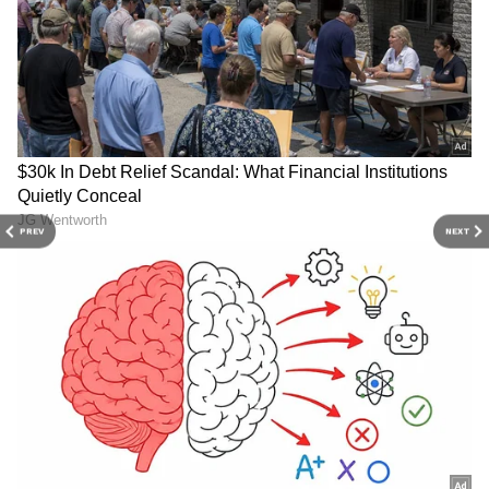
Related Articles
Darshan Viral Video: లైవ్‌లోకి వచ్చిన దర్శన్,
PREV
NEXT
కన్నీళ్లు పెట్టుకున్న అభిమానులు.. వీడియో వైరల్
Peddi Collections: ఫస్ట్ డే పెద్ది బాక్సాఫీసు వద్ద
ఊచకోత.. ప్రభాస్‌, ఎన్టీఆర్‌ రికార్డులు బ్రేక్‌
3
5