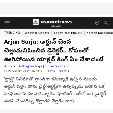
తెలుగు
TRENDING :
Weather Update
Today Rasi Phalalu
Korean Kanakaraj
Arjun Sarja: అర్జున్‌ చెంప
చెల్లుమనిపించిన డైరెక్టర్‌.. కోపంతో
ఊగిపోయిన యాక్షన్‌ కింగ్‌ ఏం చేశాడంటే
Author :
Aithagoni Raju
|
Entertainment
Published :
Jun 04 2026, 09:26 PM IST
'బ్లాస్ట్' సినిమాతో గ్రాండ్‌గా కమ్‌బ్యాక్ ఇచ్చిన నటుడు
అర్జున్ సర్జా, తాను చైల్డ్ ఆర్టిస్ట్‌గా ఉన్నప్పుడు జరిగిన ఒక
సంఘటనను పంచుకున్నారు. షూటింగ్ సెట్‌లో ఒక డైరెక్టర్
తనని చెంపదెబ్బ కొట్టారని వెల్లడించారు.