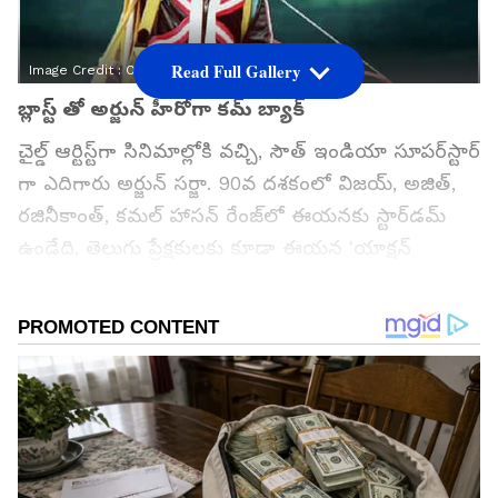
Read Full Gallery
Image Credit :
OTHERS
బ్లాస్ట్ తో అర్జున్‌ హీరోగా కమ్‌ బ్యాక్‌
చైల్డ్ ఆర్టిస్ట్‌గా సినిమాల్లోకి వచ్చి, సౌత్ ఇండియా సూపర్‌స్టార్
గా ఎదిగారు అర్జున్ సర్జా. 90వ దశకంలో విజయ్, అజిత్,
రజినీకాంత్, కమల్ హాసన్ రేంజ్‌లో ఈయనకు స్టార్‌డమ్
ఉండేది. తెలుగు ప్రేక్షకులకు కూడా ఈయన 'యాక్షన్
కింగ్'గానే సుపరిచితులు. తెలుగులోనూ అనేక సినిమాలు
చేసి మెప్పించారు. ఇక్కడ కూడా స్టార్‌గా రాణించారు,
రాణిస్తున్నారు. 2005 వరకు హీరోగా మెరిసిన ఆయన, ఆ
తర్వాత విలన్‌గా, సపోర్టింగ్ రోల్స్‌లో కనిపించారు. కానీ
ఇప్పుడు 'బ్లాస్ట్' అనే సినిమాతో హీరోగా కమ్‌ బ్యాక్‌
ఇచ్చారు. ఈ సినిమా విజయవంతంగా రన్‌ అవుతోంది.