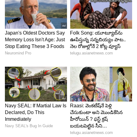
ఎలాగో కంట్రోల్ చేసుకున్నాను. అప్పుడు డైరెక్టర్, 'ఇప్పుడు
సరిపోయింది, షాట్ రెడీ' అన్నారు' అని అర్జున్ ఆ
సంఘటనను గుర్తుచేసుకున్నారు. 'నాకు 16-17 ఏళ్ల
వయసులోనే సిక్స్ ప్యాక్ ఉండేది, కానీ అప్పట్లో ఆ కల్చర్
లేదు' అని అర్జున్‌ చెప్పడం విశేషం.