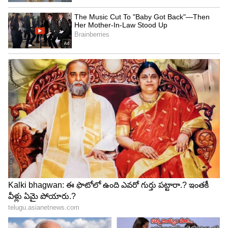
ఏడుపు రాలేదు. పైగా, పక్కన ఉన్నవాళ్లంతా జోకులు వేసి
నవ్విస్తున్నారు. దాంతో నాకు నవ్వు ఆగలేదు. అప్పుడు
డైరెక్టర్ దగ్గరికి వచ్చి ఒక్కసారిగా చెంపపై కొట్టారు. నేను షాక్
అయ్యాను. కళ్ళు ఎర్రగా మారి, కన్నీళ్లు వచ్చేశాయి.
5
5
Image Credit :
Our Own
16ఏళ్ల వయసులో అర్జున్‌ సిక్స్ ప్యాక్‌
'తిరిగి డైరెక్టర్‌ను కొట్టేయాలన్నంత కోపం వచ్చింది. కానీ,