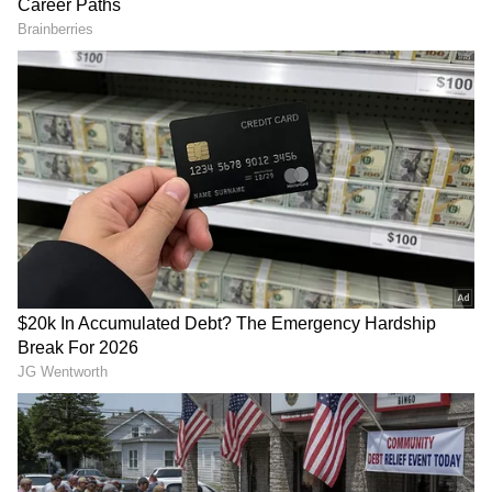
Image Credit :
Asianet News
అర్జున్‌ హిట్‌ కొట్టడంపై అభిమానులు హ్యాపీ
తమ 'యాక్షన్ కింగ్' తిరిగి హీరోగా సక్సెస్‌ కొట్టడంతో
అభిమానులు ఫుల్ ఖుషీగా ఉన్నారు. బాక్సాఫీస్ వద్ద కూడా
'బ్లాస్ట్' సినిమా మంచి వసూళ్లు రాబడుతోంది. ఈ
సంతోషంలోనే, అర్జున్ సర్జా తాను చైల్డ్ ఆర్టిస్ట్‌గా ఉన్నప్పుడు
ఓ సినిమా షూటింగ్‌లో జరిగిన అనుభవాన్ని
పంచుకున్నారు.