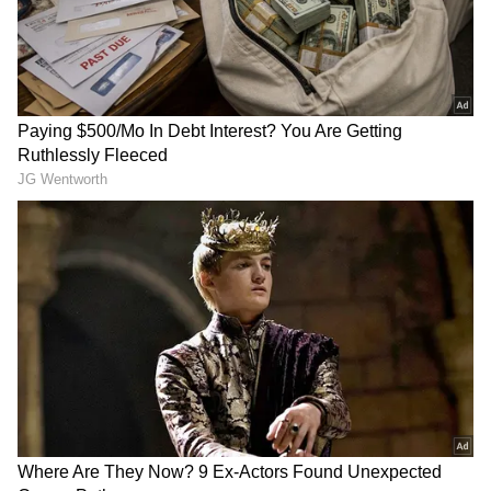
గూగుల్‌లో ఆసక్తికరమైన సమాచారం కోసం ఏసియానెట్ తెలుగు
ను మీ ఫ్రిఫర్డ్ సోర్స్ గా ఎంచుకోండి
2
5