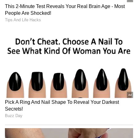
Image Credit :
Youtube/@greatandhranews
డైరెక్టర్‌ చేతిలో చెంప దెబ్బతిన్న అర్జున్‌
1985లో విడుదలైన 'సింహద మరీ సైన్య' అనే సినిమాలో
డైరెక్టర్ రాజేంద్ర సింగ్ బాబు తనను కొట్టారని అర్జున్ సర్జా
చెప్పారు. ఎందుకు కొట్టారో కూడా ఆయనే వివరించారు.
'సినిమా షూటింగ్ మొదటి రోజే నేను డైరెక్టర్ చేతిలో దెబ్బలు
తిన్నాను. కథలో ఒక అబ్బాయి చనిపోయే సీన్ ఉంది. ఆ
సీన్‌నే అప్పుడు షూట్ చేస్తున్నారు' అని అర్జున్ తెలిపారు.