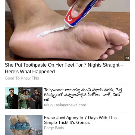
4
5
Image Credit :
Arjun Sarja
ఏడవమంటే నవ్విన అర్జున్‌
డైరెక్టర్ నన్ను ఏడుస్తూ నటించమని చెప్పారు. కానీ నాకు