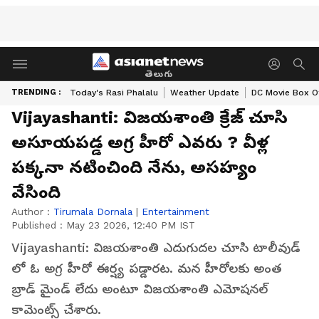
తెలుగు
TRENDING :
Today's Rasi Phalalu
Weather Update
DC Movie Box Of
Vijayashanti: విజయశాంతి క్రేజ్ చూసి
అసూయపడ్డ అగ్ర హీరో ఎవరు ? వీళ్ల
పక్కనా నటించింది నేను, అసహ్యం
వేసింది
Author :
Tirumala Dornala
|
Entertainment
Published :
May 23 2026, 12:40 PM IST
Vijayashanti: విజయశాంతి ఎదుగుదల చూసి టాలీవుడ్
లో ఓ అగ్ర హీరో ఈర్ష్య పడ్డారట. మన హీరోలకు అంత
బ్రాడ్ మైండ్ లేదు అంటూ విజయశాంతి ఎమోషనల్
కామెంట్స్ చేశారు.