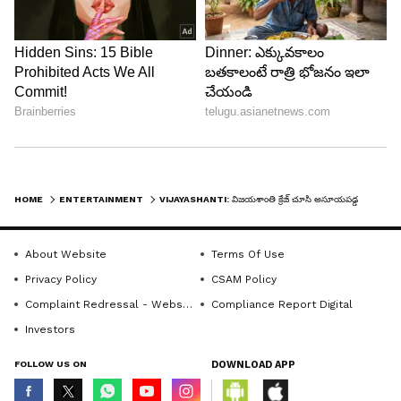
అలాంటి హీరోలు ఇద్దరు ముగ్గురు ఇండస్ట్రీలో ఉన్నారు.
అందరూ టాప్ హీరోలే అంటూ విజయశాంతి ఆసక్తికర
వ్యాఖ్యలు చేశారు. మీతో కలసి నటించిన హీరోలపైనే
తీవ్రమైన రాజకీయ విమర్శలు చేశారు ఎందుకు అని
అడుగగా.. రాజకీయాల్లో ఉన్నప్పుడు నేను నటించిన
హీరోలు, నా వాళ్ళు అనేది అస్సలు పట్టించుకోను. తప్పు
జరుగుతుంది అని తెలిస్తే తప్పకుండా నిలదీస్తా అని
HOME
ENTERTAINMENT
VIJAYASHANTI: విజయశాంతి క్రేజ్ చూసి అసూయపడ్డ అగ్ర హీరో ఎవరు ? వీళ్ల పక్కనా నటించింది నేను, అసహ్యం వేసింది
విజయశాంతి అన్నారు.
About Website
Terms Of Use
Privacy Policy
CSAM Policy
Complaint Redressal - Website
Compliance Report Digital
Investors
FOLLOW US ON
DOWNLOAD APP