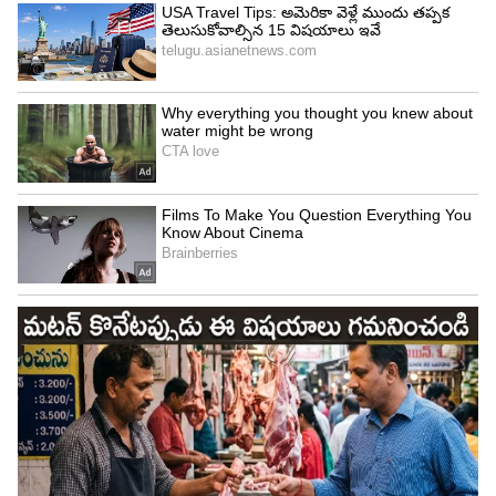
4
5
Image Credit :
StockPhoto
అసహ్యం వేసింది
మన హీరోలు మైండ్ సెట్ పరంగా ఇంకా ఎదగలేదు అని
విజయశాంతి అన్నారు. అలాంటి వాళ్ళ వల్ల ప్రత్యక్షంగా