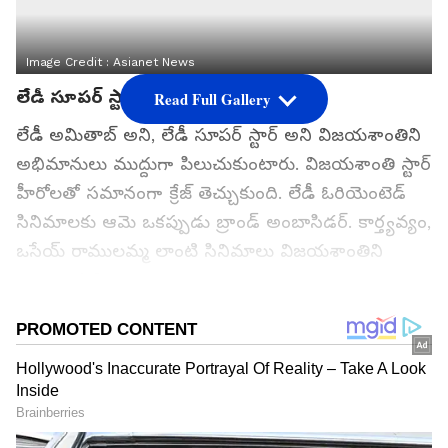
Image Credit :
Asianet News
లేడీ సూపర్ స్టార్ విజయశాంతి
Read Full Gallery
లేడీ అమితాబ్ అని, లేడీ సూపర్ స్టార్ అని విజయశాంతిని
అభిమానులు ముద్దుగా పిలుచుకుంటారు. విజయశాంతి స్టార్
హీరోలతో సమానంగా క్రేజ్ తెచ్చుకుంది. లేడీ ఓరియెంటెడ్
సినిమాలకు ఆమె ఒకప్పుడు బ్రాండ్ అంబాసిడర్. కార్త్యవ్యం,
ఒసేయ్ రాములమ్మ లాంటి సినిమాలు విజయశాంతిని
శిఖరాగ్రాన నిలబెట్టాయి.
గూగుల్‌లో ఆసక్తికరమైన సమాచారం కోసం ఏసియానెట్ తెలుగు
ను మీ ఫ్రిఫర్డ్ సోర్స్ గా ఎంచుకోండి