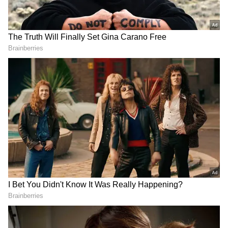
Image Credit :
Our Own
సౌత్ లో అత్యధిక రెమ్యునరేషన్ తీసుకున్న నటి
దీనితో విజయశాంతి సౌత్ లో అత్యధిక రెమ్యునరేషన్
అందుకునే నటిగా ఎదిగారు. ఈ క్రమంలో విజయశాంతిని
చూసి కొందరు అగ్ర హీరోలు అసూయపడ్డారు అనే ప్రచారం
ఉంది. ఓ ఇంటర్వ్యూలో విజయశాంతిని యాంకర్ ఆసక్తికర
ప్రశ్న అడిగారు. మీరు తిరుగులేని స్టార్ గా ఎదగడం చూసి
అప్పటి మెగాస్టార్ ఒకరు ఈర్ష్య పడ్డారు అనే టాక్ ఉంది.
నిజమేనా అని ప్రశ్నించారు.