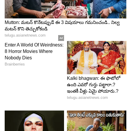
ఇబ్బంది పడ్డ సందర్భాలు ఉన్నాయా అని ప్రశ్నించగా..
శత్రువులు వెనుక నుంచే దెబ్బ తీస్తారు అని విజయశాంతి
అన్నారు. కానీ నాకు కొందరు హీరోల గురించి తెలిసింది.
వాళ్ళ గురించి తెలిసినప్పుడు ఇలాంటి వాళ్ళతోనా నేను
కలసి నటించింది అనే అసహ్యం వేసినట్లు విజయశాంతి
తెలిపారు.
5
5
Image Credit :
Our Own
రాజకీయ విమర్శలు