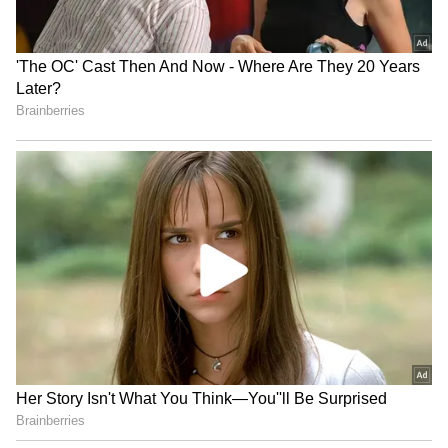
వాళ్ళు మారాలని ఆశించడం కూడా వేస్ట్
మిగిలిన ఇండస్ట్రీలతో పోల్చుకుంటే మన హీరోలు బ్రాడ్
మైండ్ తో ఆలోచించరు. పెద్ద మనసుతో ఆలోచించేవాళ్ళు
లేరు. ఒకరిని చూసి ఎందుకు బయపడతారో, అసూయా
పడతారో అర్థం కాదు. అరె మనతో కలసి పనిచేసిన
హీరోయిన్ ఇంత గొప్ప స్థాయికి చేరుకుంది అని సంతోషించే
వాళ్ళు లేరు. మన హీరోలు ఆ విధంగా మారరు. మారాలని
ఆశించడం కూడా వేస్ట్ అని అన్నారు.