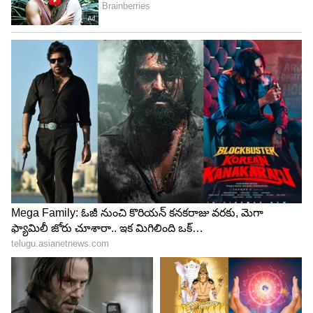
4
5
Image Credit :
Instagram
మూడు రోజుల పాటు అన్షులా కపూర్ గ్రాండ్ పంజాబీ-
గుజరాతీ వెడ్డింగ్
బోణీ కపూర్ కూతురు, అర్జున్ కపూర్ సోదరి అన్షులా
కపూర్, రైటర్ రోహన్ ఠక్కర్‌ల పెళ్లి జూలై 4 నుంచి 6 వరకు