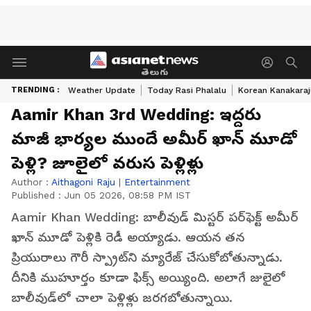
తెలుగు
TRENDING :
Weather Update
Today Rasi Phalalu
Korean Kanakaraj
Aamir Khan 3rd Wedding: ఇద్దరు
మాజీ భార్యల ముందే అమీర్‌ ఖాన్‌ మూడో
పెళ్లి? జూలైలో వరుస పెళ్లిళ్లు
Author :
Aithagoni Raju
|
Entertainment
Published :
Jun 05 2026, 08:58 PM IST
Aamir Khan Wedding: బాలీవుడ్‌ మిస్టర్‌ పర్‌ఫెక్ట్ అమీర్‌
ఖాన్‌ మూడో పెళ్లికి రెడీ అయ్యాడు. ఆయన తన
ప్రియురాలు గౌరీ స్ప్రాట్‌ని మ్యారేజ్‌ చేసుకోబోతున్నాడు.
దీనికి ముహూర్తం కూడా ఫిక్స్ అయ్యింది. అలాగే జులైలో
బాలీవుడ్‌లో చాలా పెళ్లిళ్లు జరగబోతున్నాయి.