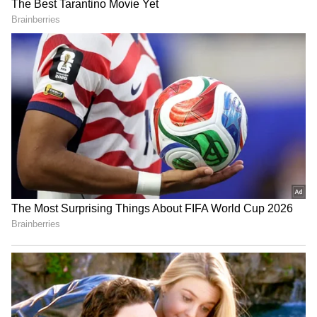
Related Articles
Maa Inti Bangaram: సమంత నటించిన `మా ఇంటి
బంగారం` మూవీ ఎందుకు చూడాలనేదానికి 5
కారణాలు
Buchibabu: ఎన్టీఆర్‌కి కథ చెబితే, ఎక్కడ దొబ్బేశావ్‌
అన్నాడు.. బుచ్చిబాబుకి ఫ్యూజులు ఎగిరిపోయే
సంఘటన
3
5
Image Credit :
Instagram
గౌరీ స్ప్రాట్‌కి 'రెండో గౌరీ ఖాన్' అని పేరు