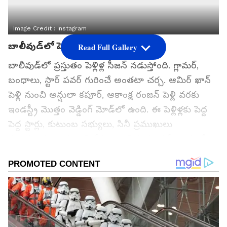
Image Credit :
Instagram
బాలీవుడ్‌లో పెళ్లిళ్ల మోత
Read Full Gallery
బాలీవుడ్‌లో ప్రస్తుతం పెళ్లిళ్ల సీజన్ నడుస్తోంది. గ్లామర్,
బంధాలు, స్టార్ పవర్ గురించే అంతటా చర్చ. ఆమిర్ ఖాన్
పెళ్లి నుంచి అన్షులా కపూర్, ఆకాంక్ష రంజన్ పెళ్లి వరకు
ఇండస్ట్రీ మొత్తం వెడ్డింగ్ మోడ్‌లో ఉంది. ఈ పెళ్లిళ్లకు పెద్ద
పెద్ద స్టార్లు, కుటుంబ సభ్యులు, సినీ ప్రముఖులు
హాజరుకానున్నారు. ఇవి కేవలం పెళ్లిళ్లు మాత్రమే కాదు, బీ-
టౌన్‌లో హాట్ టాపిక్‌గా మారిన సోషల్, స్టార్-స్టడెడ్
ఈవెంట్స్.
గూగుల్‌లో ఆసక్తికరమైన సమాచారం కోసం ఏసియానెట్ తెలుగు
ను మీ ఫ్రిఫర్డ్ సోర్స్ గా ఎంచుకోండి