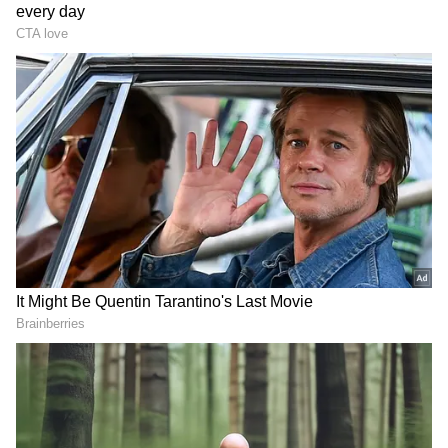
Image Credit :
Instagram
ఆమిర్ ఖాన్ మూడో పెళ్లి ఎప్పుడు, ఎక్కడ?
అమీర్ ఖాన్ జూలై 5న ముంబైలో తన పార్ట్‌నర్ గౌరీ స్ప్రాట్‌
ఒక ప్రైవేట్ వేడుకలో పెళ్లి చేసుకోబోతున్నాడు. ఈ వేడుకకు
ఆయన మాజీ భార్యలు రీనా దత్తా, కిరణ్ రావ్ కూడా
హాజరవుతారని సమాచారం. వారితో పాటు తల్లి జీనత్,
సోదరీమణులు నిఖత్ ఖాన్ హెగ్డే, ఫర్హత్ ఖాన్ దత్తా కూడా
పాల్గొంటారు. ఆమిర్ ముగ్గురు పిల్లలు జునైద్, ఐరా,
ఆజాద్‌తో పాటు గౌరీ కొడుకు కూడా ఈ వేడుకలో భాగం
కానున్నారు. మన్సూర్ ఖాన్, నుజత్ ఖాన్, ఇమ్రాన్ ఖాన్ తన
పార్ట్‌నర్ లేఖా వాషింగ్టన్‌తో కలిసి హాజరుకావచ్చు. షారుఖ్
ఖాన్, సల్మాన్ ఖాన్ కూడా వచ్చే అవకాశం ఉందని అంచనా
వేస్తున్నారు.