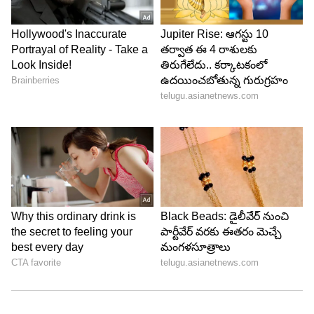
ముంబైలోని ఒక ఫైవ్-స్టార్ హోటల్‌లో జరగనుంది. హల్దీ,
మెహందీ, సంగీత్, పెళ్లి, రిసెప్షన్ వంటి ఫంక్షన్లతో ఈ పెళ్లి
చాలా గ్రాండ్‌గా జరగనుంది. బోణీ కపూర్ ఈ పెళ్లి ఏర్పాట్ల
బాధ్యతను చూసుకుంటున్నారు. అర్జున్ కపూర్ తన
సోదరితో కలిసి షాపింగ్, అతిథులను ఆహ్వానించడంలో
బిజీగా ఉన్నాడు. కపూర్ కుటుంబ సభ్యులు జాన్వీ, ఖుషీ,
అనిల్ కపూర్, సంజయ్ కపూర్, ఇతర బంధువులు ఈ పెళ్లికి
హాజరవుతారు.
5
5
Image Credit :
Instagram