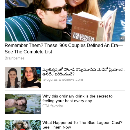
అమీర్ ఖాన్, గౌరీ స్ప్రాట్‌ పెళ్లి వార్తల తర్వాత, సోషల్
మీడియాలో గౌరీ స్ప్రాట్‌ని సరదాగా 'రెండో గౌరీ ఖాన్' అని
పిలుస్తున్నారు. నిజానికి అసలు గౌరీ ఖాన్, షారుఖ్ ఖాన్
భార్య గౌరీ చిబ్బర్. వీరి పెళ్లి 1991లో జరిగింది. రిపోర్ట్స్
ప్రకారం, గౌరీ స్ప్రాట్‌ గత రెండేళ్లుగా ఆమిర్‌తో
రిలేషన్‌షిప్‌లో ఉంది. ఆమె అమీర్ కుటుంబంతో కూడా
బాగా కలిసిపోయింది. ఆమె తరచుగా అమీర్ ఖాన్ ప్రొడక్షన్స్
ఆఫీసులో కూడా కనిపిస్తుంటుంది.