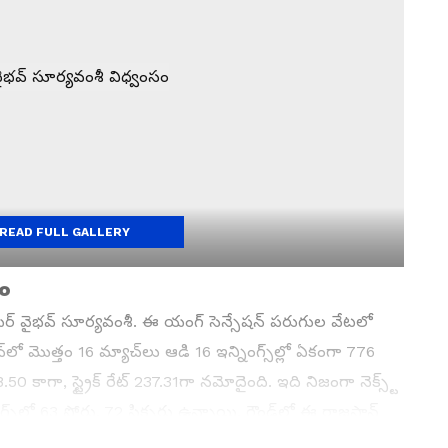
READ FULL GALLERY
సం
్లేయర్ వైభవ్ సూర్యవంశీ. ఈ యంగ్ సెన్సేషన్ పరుగుల వేటలో
 మొత్తం 16 మ్యాచ్‌లు ఆడి 16 ఇన్నింగ్స్‌ల్లో ఏకంగా 776
ాగా, స్ట్రైక్ రేట్ 237.31గా నమోదైంది. ఇది నిజంగా నెక్స్ట్
స్‌లో 63 ఫోర్లు, 72 సిక్సర్లు ఉన్నాయి. గ్రౌండ్‌లో ఈ రాజస్థాన్
రికెట్ లవర్స్ కు పూనకాలు తెప్పించాడు.