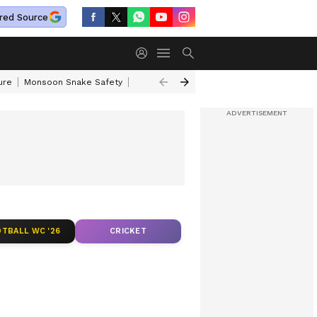
red Source
ure
Monsoon Snake Safety
Akkineni Nageswara Rao
IRCTC Tour Pac
TBALL WC '26
CRICKET