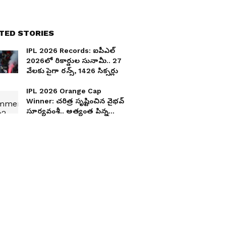
TED STORIES
IPL 2026 Records: ఐపీఎల్
2026లో రికార్డుల సునామీ.. 27
వేలకు పైగా రన్స్, 1426 సిక్సర్లు
IPL 2026 Orange Cap
Winner: చరిత్ర సృష్టించిన వైభవ్
సూర్యవంశీ.. అత్యంత పిన్న
వయసులోనే ఆరెంజ్ క్యాప్ !