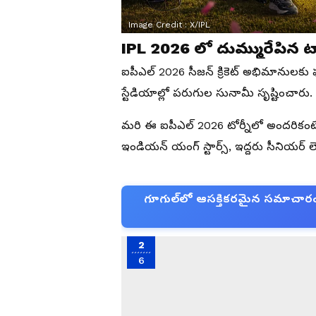
Image Credit :
X/IPL
IPL 2026 లో దుమ్మురేపిన టాప్ 5
ఐపీఎల్ 2026 సీజన్ క్రికెట్ అభిమానులకు ఫు
స్టేడియాల్లో పరుగుల సునామీ సృష్టించారు. 
మరి ఈ ఐపీఎల్ 2026 టోర్నీలో అందరికంటే ఎ
ఇండియన్ యంగ్ స్టార్స్, ఇద్దరు సీనియర్ ల
గూగుల్‌లో ఆసక్తికరమైన సమాచారం కో
2
6