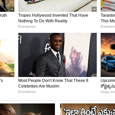
వేట
ో అదిరిపోయే పర్ఫామెన్స్ ఇచ్చాడు. అతను ఈ లిస్ట్‌లో మూడో
17 మ్యాచ్‌లు ఆడి 17 ఇన్నింగ్స్‌లలో 722 రన్స్ చేశాడు. అతని
ా ఉంది. ఈ సీజన్‌లో సాయి సుదర్శన్ 75 ఫోర్లు, 30 సిక్సర్లు
 రాబట్టాడు.