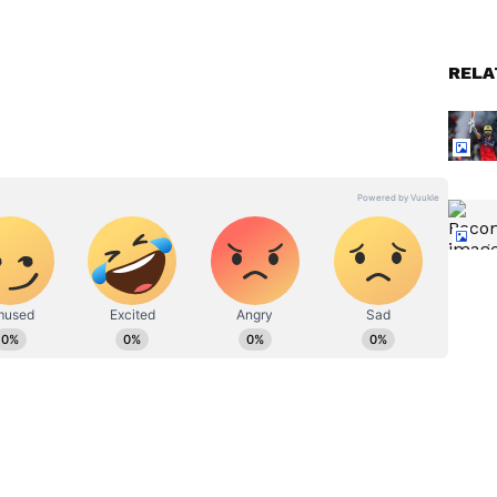
RELA
ఎల్
IPL 2026 Orange Cap Winner:
.. 27
చరిత్ర సృష్టించిన వైభవ్ సూర్యవంశీ..
ర్లు
అత్యంత పిన్న వయసులోనే ఆరెంజ్
క్యాప్ !