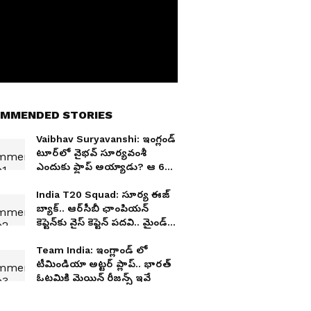
MMENDED STORIES
Vaibhav Suryavanshi: ఇంగ్లండ్‌
టూర్‌లో వైభవ్ సూర్యవంశీ
ఎందుకు ఫ్లాప్ అయ్యాడు? ఆ 67
సెంచరీల లెజెండ్ ఏమన్నారంటే?
India T20 Squad: సూర్య ఈజ్
బ్యాక్.. ఆర్‌సీబీ ఛాంపియన్
కెప్టెన్‌కు వైస్ కెప్టెన్ పదవి.. మైండ్
బ్లోయింగ్ ఇండియన్ టీమ్
Team India: ఇంగ్లాండ్ లో
టీమిండియా అట్టర్ ప్లాప్.. భారత్
ఓటమికి మెయిన్ రీజన్స్ ఇవే