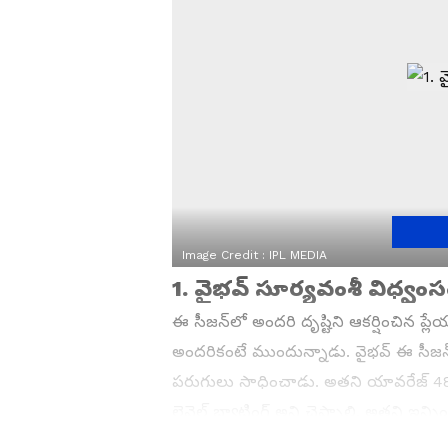
Image Credit :
IPL MEDIA
1. వైభవ్ సూర్యవంశీ విధ్వం
ఈ సీజన్‌లో అందరి దృష్టిని ఆకర్షించిన ప
అందరికంటే ముందున్నాడు. వైభవ్ ఈ సీజన్‌లో
పరుగులు సాధించాడు. అతని యావరేజ్ 48.50 క
లెవెల్ బ్యాటింగ్ అని చెప్పాలి. అతని ఇన్నింగ్
రాయల్స్ ప్లేయర్ సిక్సర్ల వర్షం కురిపించి క్