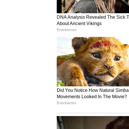
Image Credit :
ANI
3. సాయి సుదర్శన్ పరుగుల 
యంగ్ ప్లేయర్ సాయి సుదర్శన్ ఈ ఐపీఎల్‌ల
ప్లేస్‌లో ఉన్నాడు. సాయి సుదర్శన్ మొత్తం 
యావరేజ్ 45.12 కాగా, స్ట్రైక్ రేట్ 157.99గ
బాదాడు. ఎంతో మెచ్యూర్డ్‌గా ఆడుతూ రన్స్