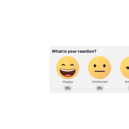
Related Articles
IPL 2026 Records: ఐపీ
2026లో రికార్డుల సునామీ
వేలకు పైగా రన్స్, 1426 సిక్స
3
6