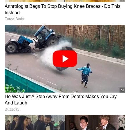
2
6
Image Credit :
X/PunjabKingsIPL
5. కూపర్ కాన్హొలి (పంజాబ్ కింగ్స్): 103 మీటర్ల సిక్సర్
ఈ ఐపిఎల్ లో పంజాబ్ కింగ్స్ బ్యాటర్ కూపర్ కాన్హొలి భారీ
సిక్సర్ల జాబితాలో ఐదో స్థానంలో ఉన్నాడు. సన్‌రైజర్స్
హైదరాబాద్‌పై అతను ఏకంగా 103 మీటర్ల భారీ సిక్సర్
బాదాడు. ఈ సీజన్‌లో పంజాబ్ కింగ్స్‌కు కాన్హొలి అదిరిపోయే
ఆరంభాలు ఇచ్చాడు.