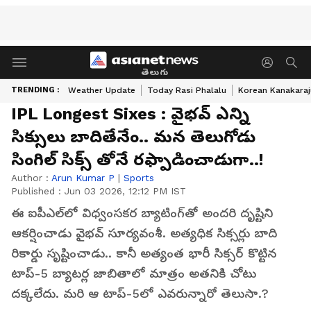
తెలుగు
TRENDING :
Weather Update
Today Rasi Phalalu
Korean Kanakaraj
IPL Longest Sixes : వైభవ్ ఎన్ని
సిక్సులు బాదితేనేం.. మన తెలుగోడు
సింగిల్ సిక్స్ తోనే రఫ్పాడించాడుగా..!
Author :
Arun Kumar P
|
Sports
Published :
Jun 03 2026, 12:12 PM IST
ఈ ఐపీఎల్‌లో విధ్వంసకర బ్యాటింగ్‌తో అందరి దృష్టిని
ఆకర్షించాడు వైభవ్ సూర్యవంశీ. అత్యధిక సిక్సర్లు బాది
రికార్డు సృష్టించాడు.. కానీ అత్యంత భారీ సిక్సర్ కొట్టిన
టాప్-5 బ్యాటర్ల జాబితాలో మాత్రం అతనికి చోటు
దక్కలేదు. మరి ఆ టాప్-5లో ఎవరున్నారో తెలుసా.?