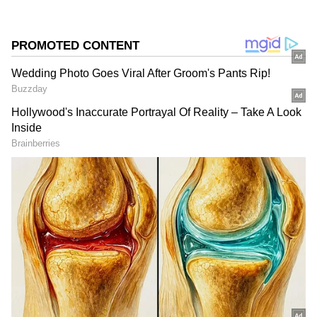
సిక్సర్ బాదాడు. ఈ ఐపిఎల్ ఇదే అత్యంత భారీ సిక్స్.
ఇంతకూ ఈ ఐపిఎల్ సీజన్లో అత్యంత దూరం సిక్స్ బాదిన
ప్లేయర్లు ఎవరు..? అనేది ఇక్కడ తెలుసుకుందాం.
గూగుల్‌లో ఆసక్తికరమైన సమాచారం కోసం ఏసియానెట్ తెలుగు
ను మీ ఫ్రిఫర్డ్ సోర్స్ గా ఎంచుకోండి