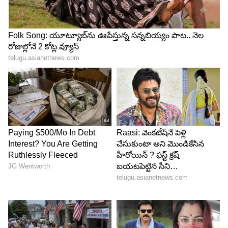
Image Credit :
X/englandcricket
4. జేకబ్ బెథెల్ (రాయల్ ఛాలెంజర్స్ బెంగళూరు (RCB)):
104 మీటర్ల సిక్సర్
రాయల్ ఛాలెంజర్స్ బెంగళూరు (RCB) స్టార్ బ్యాటర్ జేకబ్
బెథెల్ భారీ సిక్సర్లు బాదినవారిలో నాలుగో స్థానంలో
నిలిచాడు. ఢిల్లీ క్యాపిటల్స్‌తో జరిగిన మ్యాచ్‌లో అతను 104
మీటర్ల భారీ సిక్సర్ కొట్టాడు. ఢిల్లీలోని అరుణ్ జైట్లీ స్టేడియం
ఈ సిక్సర్‌కు సాక్ష్యంగా నిలిచింది.