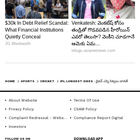
4
6
HOME
SPORTS
CRICKET
IPL LONGEST SIXES : వైభవ్ ఎన్ని సిక్సులు బాదితేనేం.. మన తెలుగోడు సింగిల్ సిక్స్ తోనే రఫ్పాడించాడుగా..!
About Website
Terms Of Use
Privacy Policy
CSAM Policy
Image Credit :
ANI
Complaint Redressal - Website
Compliance Report Digital
3. డేవిడ్ మిల్లర్ (డిల్లీ క్యాపిటల్స్) : 106 మీటర్ల సిక్సర్
Investors
ఢిల్లీ క్యాపిటల్స్ విధ్వంసకర బ్యాటర్ డేవిడ్ మిల్లర్ ఈ
FOLLOW US ON
DOWNLOAD APP