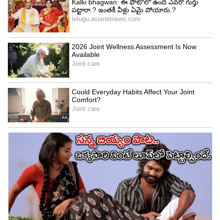
Related Articles
Tilak Varma: అవమానించిన చోటే గెలిచాడు.. ఇది
కదా తెలుగోడి రివేంజ్ అంటే! అర్ష్‌దీప్‌ను చితక్కొట్టిన
తిలక్ వర్మ!
Tilak Varma : తిలక్ వర్మ సెంచరీ విధ్వంసంతో
నమోదైన 5 అద్భుత రికార్డులు ఇవే !
3
6