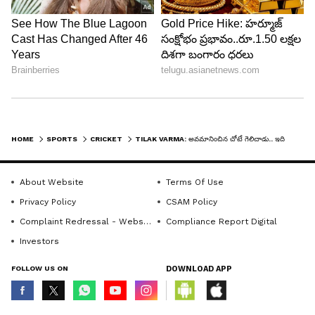
Kings.
pic.twitter.com/jvv5avtjpA
— Vipin Tiwari (@Vipintiwari952)
May
14, 2026
HOME
SPORTS
CRICKET
TILAK VARMA: అవమానించిన చోటే గెలిచాడు.. ఇది కదా తెలుగోడి రివేంజ్ అంటే! అర్ష్‌దీప్‌ను చితక్కొట్టిన తిలక్ వర్మ!
About Website
Terms Of Use
Privacy Policy
CSAM Policy
Complaint Redressal - Website
Compliance Report Digital
Investors
FOLLOW US ON
DOWNLOAD APP