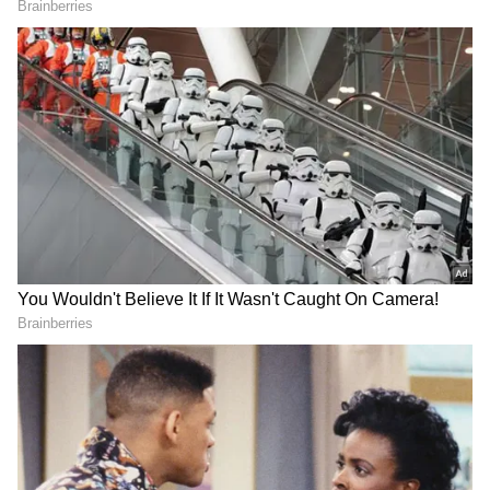
Image Credit :
X/Vipintiwari952
అసలేం జరిగింది? “నల్లోడా” వివాదం వెనుక కథ ఇదే
మ్యాచ్ ప్రారంభానికి ముందు సరదాగా సాగిన ఒక వీడియో
షూట్‌లో అర్ష్‌దీప్ సింగ్ హద్దులు దాటాడు. తిలక్ వర్మను
ఉద్దేశించి హిందీలో "ఓయ్ అంధేరే" (అంటే నల్లోడా అని
అర్థం) అంటూ పిలిచాడు. అంతేకాకుండా, పక్కనే ఉన్న
నమన్ ధీర్‌ను చూపిస్తూ.. ఇతను పంజాబ్ అసలైన వెలుగు,
నీ ముఖం చూసుకో అంటూ వెటకారంగా మాట్లాడాడు. ఈ
వీడియో వైరల్ కావడంతో క్రికెట్ లవర్స్, ముఖ్యంగా సౌత్
ఇండియా అభిమానులు అర్ష్‌దీప్ తీరుపై ఫైర్ అవుతున్నారు.
ఫ్రెండ్లీగా ఉన్నా కూడా రంగును ఉద్దేశించి కామెంట్ చేయడం