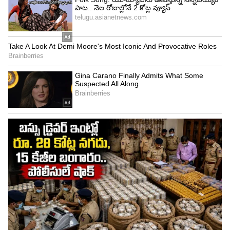
Related Articles
IPL 2026: తిలక్ వర్మ దెబ్బ.. పంజాబ్ అబ్బా.. ఒక్క
ఓవర్లో సీన్ మొత్తం మార్చేశాడుగా !
Virat Kohli: రిటైర్మెంట్ పై కోహ్లీ ఎమోషనల్ కామెంట్స్ !
3
4
Image Credit :
ANI
గ్రౌండ్‌లో తిలక్ సునామీ.. అర్ష్‌దీప్ బౌలింగ్‌లోనే ఊచకోత