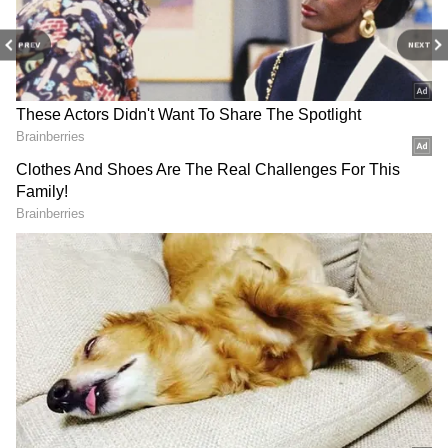
సరైంది కాదని నెటిజన్లు క్లాస్ పీకుతున్నారు.
PREV
NEXT
In this video, Arshdeep Singh mocked
Tilak Varma for his look and he played
a match-winning knock, he compared
him to Naman, calling him the “real
beauty of Punjab” naman scored just
9 runs and dropped sitters. 😭
pic.twitter.com/FxB4EADF4E
— Vipin Tiwari (@Vipintiwari952)
May
14, 2026