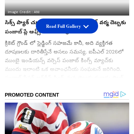
Image Credit :
ANI
సిక్స్ ప్యాక్ చూపిస్తూ స్వీట్ రివేంజ్.. తిలక్ వర్మ దెబ్బకు
Read Full Gallery
పంజాబ్ ప్లే ఆఫ్స్ ఆశలు అవుట్ !
క్రికెట్ గ్రౌండ్ లో స్లెడ్జింగ్ సహజమే కానీ, అది వ్యక్తిగత
దూషణలకు దారితీస్తేనే అసలు సమస్య. ఐపీఎల్ 2026లో
ముంబై ఇండియన్స్ వర్సెస్ పంజాబ్ కింగ్స్ మ్యాచ్‌కు
ముందు ఇలాంటి ఒక అవాంఛనీయ సంఘటనే జరిగింది.
పంజాబ్ పేసర్ అర్ష్‌దీప్ సింగ్, మన తెలుగు కుర్రాడు తిలక్
వర్మపై చేసిన కామెంట్స్ ఇప్పుడు సోషల్ మీడియాలో సెగలు
పుట్టిస్తున్నాయి. అయితే, తిలక్ వర్మ దీనికి నోటితో
సమాధానం చెప్పలేదు.. తన బ్యాట్‌తోనే అర్ష్‌దీప్‌కు సినిమా
చూపించాడు. ధర్మశాలలో జరిగిన ఈ హై-వోల్టేజ్ పోరులో
ముంబై 6 వికెట్ల తేడాతో ఘనవిజయం సాధించింది.