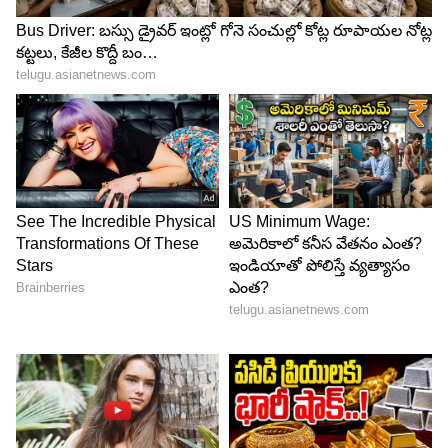
అవమానానికి పరాకాష్ట అనిపించేలా ఉన్న ఆ కామెంట్స్‌కు
తిలక్ వర్మ కేవలం 24 గంటల్లోనే బదులిచ్చాడు. పంజాబ్
నిర్దేశించిన 201 పరుగుల భారీ లక్ష్యాన్ని ఛేదించే క్రమంలో
తిలక్ శివతాండవం చేశాడు. కేవలం 33 బంతుల్లోనే 6 ఫోర్లు,
6 సిక్సర్లతో విరుచుకుపడి అజేయంగా 75 పరుగులు
చేశాడు. ముఖ్యంగా తనను విమర్శించిన అర్ష్‌దీప్
బౌలింగ్‌లోనే భారీ షాట్లు ఆడి గాలి తీసేశాడు. యజ్వేంద్ర
చాహల్ బౌలింగ్‌లో ఏకంగా 106 మీటర్ల సిక్సర్ కొట్టి స్టేడియం
బయట పడేశాడంటే తిలక్ ఏ రేంజ్‌లో కసిగా ఆడాడో అర్థం
చేసుకోవచ్చు.
What a hell of a knock from Tilak
Varma! 🔥
Will Jacks came in and instantly
released all the pressure. These two
have made life really tough for Punjab