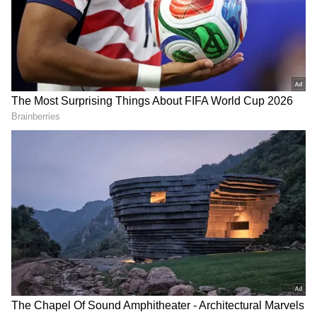
గూగుల్‌లో ఆసక్తికరమైన సమాచారం కోసం ఏసియానెట్ తెలుగు
ను మీ ఫ్రిఫర్డ్ సోర్స్ గా ఎంచుకోండి
2
4