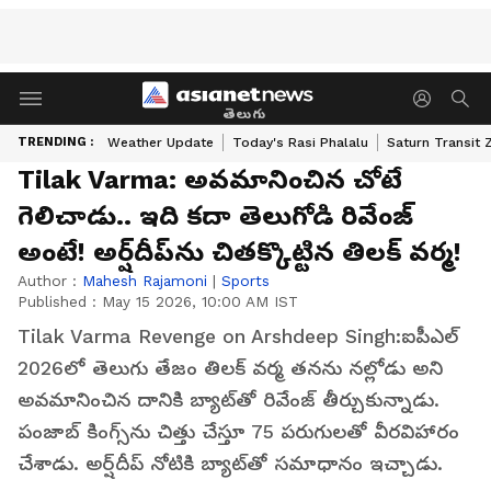
తెలుగు
TRENDING :
Weather Update
Today's Rasi Phalalu
Saturn Transit 
Tilak Varma: అవమానించిన చోటే
గెలిచాడు.. ఇది కదా తెలుగోడి రివేంజ్
అంటే! అర్ష్‌దీప్‌ను చితక్కొట్టిన తిలక్ వర్మ!
Author :
Mahesh Rajamoni
|
Sports
Published :
May 15 2026, 10:00 AM IST
Tilak Varma Revenge on Arshdeep Singh:ఐపీఎల్
2026లో తెలుగు తేజం తిలక్ వర్మ తనను నల్లోడు అని
అవమానించిన దానికి బ్యాట్‌తో రివేంజ్ తీర్చుకున్నాడు.
పంజాబ్ కింగ్స్‌ను చిత్తు చేస్తూ 75 పరుగులతో వీరవిహారం
చేశాడు. అర్ష్‌దీప్ నోటికి బ్యాట్‌తో సమాధానం ఇచ్చాడు.