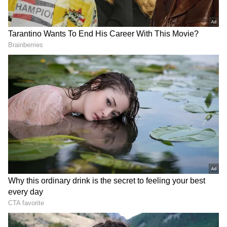
2
6
Image Credit :
Getty
1. పవర్‌ప్లేలోనే కుప్పకూలిన టాప్ ఆర్డర్
భారీ లక్ష్య చేధనలో టీమిండియాకు అదిరిపోయే స్టార్ట్
అవసరం. కానీ భారత బ్యాటర్లు చేతులెత్తేశారు. మ్యాచ్‌లో
కేవలం 19 బంతుల వ్యవధిలోనే భారత్ ఏకంగా 5 కీలక
వికెట్లను కోల్పోయింది. టీ20 క్రికెట్ చరిత్రలో పవర్‌ప్లేలోనే 5
వికెట్లు కోల్పోవడం భారత జట్టుకు ఇదే తొలిసారి. అభిషేక్
శర్మ (10), వైభవ్ సూర్యవంశీ (13), ఇషాన్ కిషన్ (13), కెప్టెన్