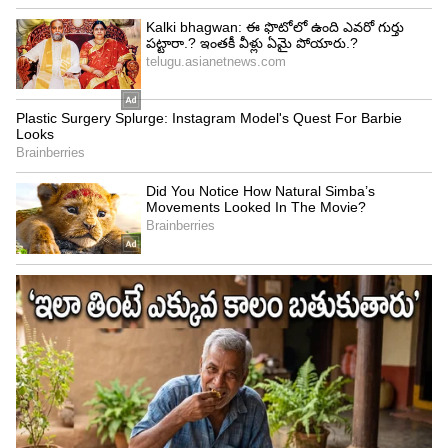
Image Credit :
X/BCCI
2. చెత్త షాట్ సెలెక్షన్.. అతి దూకుడు
పిచ్ బ్యాటింగ్‌కు పూర్తిగా సహకరించకపోయినా, భారత
బ్యాటర్లు మాత్రం క్రీజులో నిలదొక్కుకునే ప్రయత్నం
చేయలేదు. ఇంగ్లాండ్ బౌలర్లు వేసిన షార్ట్ లెంగ్త్ బంతులను
అంచనా వేయడంలో పూర్తిగా విఫలమయ్యారు. ఒకరి
తర్వాత ఒకరు బాదాలనే కసితో వికెట్లను
సమర్పించుకున్నారు. మ్యాచ్ అనంతరం కెప్టెన్ శ్రేయాస్
అయ్యర్ మాట్లాడుతూ తాము అత్యంత ఘోరమైన,
దారుణమైన క్రికెట్ ఆడామని ఒప్పుకున్నాడు. పిచ్ పరిస్థితిని
బట్టి ఇన్నింగ్స్‌ను ఎలా ప్లాన్ చేయాలో బ్యాటర్లు
మర్చిపోయారని ఆవేదన వ్యక్తం చేశాడు.