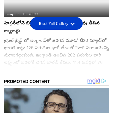
Image Credit :
X/BCCI
హిస్టరీలోనే బిగ్గెస్ట్ లాస్.. టీమిండియా పరువు తీసిన
Read Full Gallery
బ్యాటర్లు
ట్రెంట్ బ్రిడ్జ్ లో ఇంగ్లాండ్‌తో జరిగిన మూడో టీ20 మ్యాచ్‌లో
భారత జట్టు 125 పరుగుల భారీ తేడాతో ఘోర పరాజయాన్ని
మూటగట్టుకుంది. ఇంగ్లాండ్ ఉంచిన 202 పరుగుల భారీ
లక్ష్యంతో బరిలోకి దిగిన భారత్ కేవలం 11.4 ఓవర్లలో 76
పరుగులకే ఆలౌట్ అయింది.
టీ20 అంతర్జాతీయ క్రికెట్ చరిత్రలో పరుగుల పరంగా
భారత్‌కు ఇదే అత్యంత భారీ ఓటమి కావడం గమనార్హం.
వరల్డ్ కప్ గెలిచిన జోష్‌లో ఉన్న భారత్‌కు వరుసగా ఐదు
మ్యాచ్‌ల్లో ఒక్క విజయం కూడా దక్కకపోవడం
అభిమానులను తీవ్రంగా నిరాశపరుస్తోంది. ఈ ఘోర