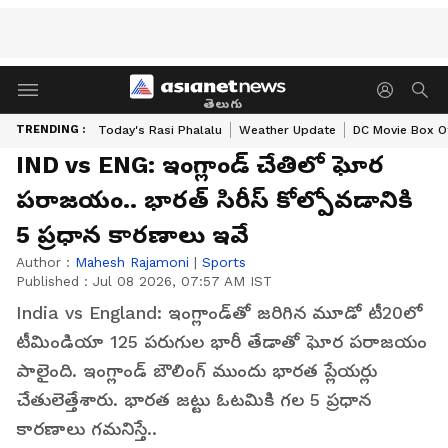
తెలుగు
TRENDING :
Today's Rasi Phalalu
Weather Update
DC Movie Box Of
IND vs ENG: ఇంగ్లాండ్ చేతిలో ఘోర
పరాజయం.. భారత్ సిరీస్ కోల్పోవడానికి
5 ప్రధాన కారణాలు ఇవే
Author :
Mahesh Rajamoni
|
Sports
Published :
Jul 08 2026, 07:57 AM IST
India vs England: ఇంగ్లాండ్‌తో జరిగిన మూడో టీ20లో
టీమిండియా 125 పరుగుల భారీ తేడాతో ఘోర పరాజయం
పాలైంది. ఇంగ్లాండ్ బౌలింగ్ ముందు భారత ప్లేయర్లు
చేతులెత్తేశారు. భారత జట్టు ఓటమికి గల 5 ప్రధాన
కారణాలు గమనిస్తే..