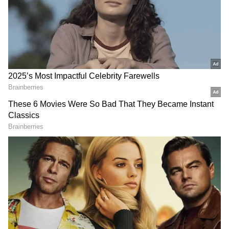
ఓటమికి, సిరీస్ చేజారడానికి గల 5 ప్రధాన కారణాలను
ఇప్పుడు చూద్దాం.
గూగుల్‌లో ఆసక్తికరమైన సమాచారం కోసం ఏసియానెట్ తెలుగు
ను మీ ఫ్రిఫర్డ్ సోర్స్ గా ఎంచుకోండి