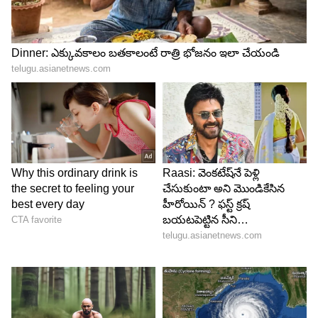
4
6
Image Credit :
X/BCCI