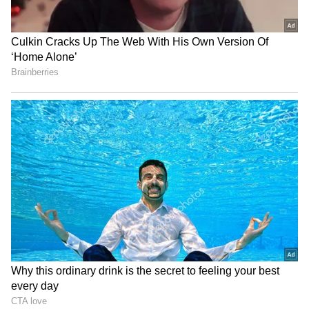
Related Articles
MS Dhoni Records: వరల్డ్ క్రికెట్‌ను వణికించిన ధోనీ
5 రికార్డులు.. టచ్ చేయడం కూడా నెక్స్ట్ జనరేషన్‌కు
కల్లే !
Unlucky Football Legends: ఎన్ని రికార్డులున్నా
వేస్ట్.. వరల్డ్ కప్ ట్రోఫీని ముద్దాడలేకపోయిన ఐదుగురు
లెజెండరీ ఫుట్‌బాలర్లు వీరే !
3
6