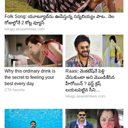
Glenn Maxwell
ఐసీసీ ప్లేయర్ ఆఫ్ ది మంత్ అవార్డుకు నామినీలలో
కంగారు జ‌ట్టు స్టార్ ప్లేయ‌ర్లు గ్లెన్ మ్యాక్స్ వెల్, ట్రావిస్ హెడ్
లు కూడా చోటుద‌క్కించుకున్నారు. దీంతో ఆసీస్ ఇద్ద‌రు
ప్లేయ‌ర్ల‌తో మహ్మద్ షమీ ఐసీసీ నవంబర్ ప్లేయర్ ఆఫ్ ది
మంత్ అవార్డు కోసం పోటీ ప‌డుతున్నాడు.
5
7