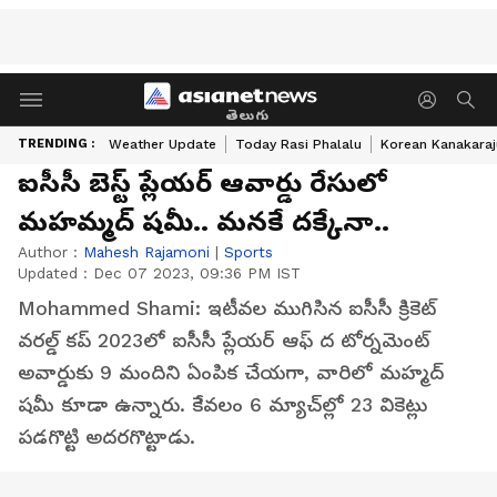
తెలుగు
TRENDING :
Weather Update
Today Rasi Phalalu
Korean Kanakaraj
ఐసీసీ బెస్ట్ ప్లేయ‌ర్ ఆవార్డు రేసులో
మహమ్మద్ షమీ.. మనకే దక్కేనా..
Author :
Mahesh Rajamoni
|
Sports
Updated :
Dec 07 2023, 09:36 PM IST
Mohammed Shami: ఇటీవ‌ల ముగిసిన ఐసీసీ క్రికెట్
వ‌ర‌ల్డ్ క‌ప్ 2023లో ఐసీసీ ప్లేయర్ ఆఫ్ ద టోర్నమెంట్
అవార్డుకు 9 మందిని ఏంపిక చేయ‌గా, వారిలో మ‌హ్మ‌ద్
ష‌మీ కూడా ఉన్నారు. కేవలం 6 మ్యాచ్‌ల్లో 23 వికెట్లు
పడగొట్టి అద‌ర‌గొట్టాడు.