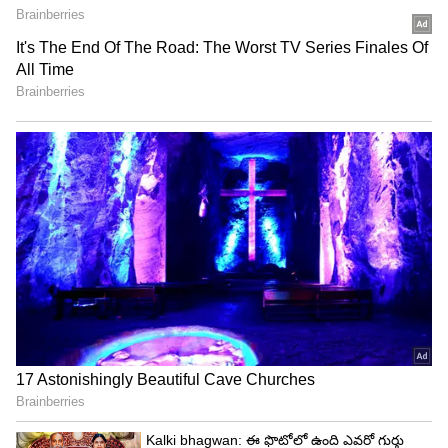
3
7
Mohammed Shami
ఇటీవ‌ల ముగిసిన ఐసీసీ క్రికెట్ వ‌ర‌ల్డ్ క‌ప్ 2023లో ఐసీసీ
ప్లేయర్ ఆఫ్ ద టోర్నమెంట్ అవార్డుకు 9 మందిని ఏంపిక
చేయ‌గా, వారిలో మ‌హ్మ‌ద్ ష‌మీ కూడా ఉన్నారు. కేవలం 6