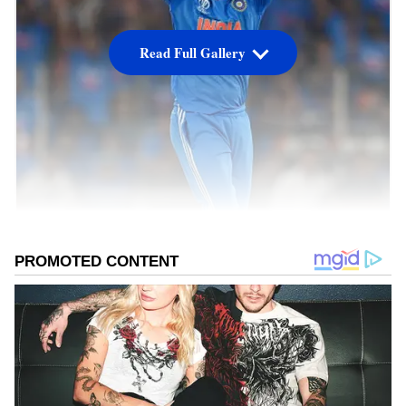
Read Full Gallery
Mohammed Shami
ICC Player of the Month award: నవంబర్ లో ఐసీసీ