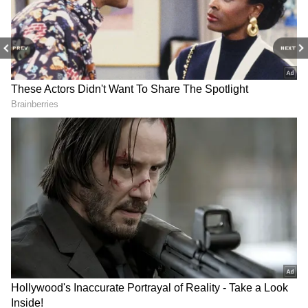
ఐసీసీ ప్లేయర్ ఆఫ్ ది మంత్ (నవంబర్) అవార్డుకు
నామినీలను ఐసీసీ ప్ర‌క‌టించ‌గా, అందులో భార‌త స్టార్
బౌల‌ర్ మ‌హ్మ‌ద్ ష‌మీ చోటుద‌క్కించుకున్నారు.
PREV
NEXT