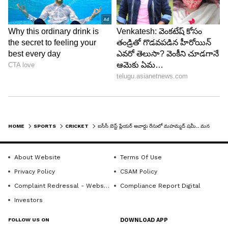
Glenn Maxwell
గ్లెన్ మాక్స్‌వెల్ నవంబర్‌లో ఆఫ్ఘనిస్తాన్‌పై డబుల్ సెంచరీని
చేశాడు. అలాగే, ఐసీసీ ప్రపంచ కప్ 2023 ఫైనల్‌లో
HOME
SPORTS
CRICKET
ఐసీసీ బెస్ట్ ప్లేయ‌ర్ ఆవార్డు రేసులో మహమ్మద్ షమీ.. మనకే దక్కేనా..
విజయవంతమైన ఇన్నింగ్స్ ను ఆడాడు. ఇంకా, ప్రపంచ కప్
ముగిసిన వెంటనే భారత్‌తో జరిగిన టీ20 సిరీస్ లో గ్లెన్
About Website
Terms Of Use
సెంచరీతో అద‌ర‌గొట్టాడు.
Privacy Policy
CSAM Policy
Complaint Redressal - Website
Compliance Report Digital
Investors
FOLLOW US ON
DOWNLOAD APP