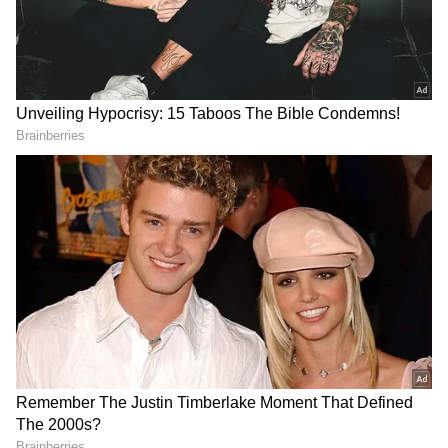
ప్లేయర్ ఆఫ్ ది మంత్ అవార్డుకు నామినీలను ఐసీసీ
వెల్లడించింది. ఊహించినట్లుగానే మెన్ ఇన్ ఎల్లో ఆసీస్
జట్టు ఆరో ప్రపంచ కప్ టైటిల్ గెలుచుకోవడంలో కీల‌క పాత్ర
పోషించిన ఇద్దరు ఆస్ట్రేలియా ఆటగాళ్లు చోటు
దక్కించుకోగా, ఒక భారత స్టార్ ప్లేయర్ కూడా చోటు
దక్కించుకున్నాడు.
గూగుల్‌లో ఆసక్తికరమైన సమాచారం కోసం ఏసియానెట్ తెలుగు
ను మీ ఫ్రిఫర్డ్ సోర్స్ గా ఎంచుకోండి