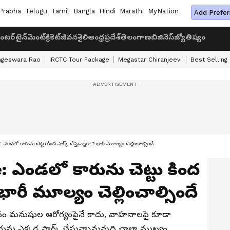
Prabha
Telugu
Tamil
Bangla
Hindi
Marathi
MyNation
Add Prefer
ంటర్‌టైన్‌మెంట్
క్రికెట్
జీవనశైలి
ఆంధ్రప్రదేశ్
తెలంగాణ
బిజినెస్
జ్యోతిష్యం
ageswara Rao
IRCTC Tour Package
Megastar Chiranjeevi
Best Selling
ో కారును చెట్టు కింద పార్క్ చేస్తున్నారా.? భారీ మూల్యం చెల్లించాల్సిందే
ఎండ‌లో కారును చెట్టు కింద
? భారీ మూల్యం చెల్లించాల్సిందే
ావం మనుషుల ఆరోగ్యంపైనే కాదు, వాహనాలపై కూడా
ు ఎక్కడ పార్క్ చేస్తున్నామన్నది చాలా ముఖ్యం.