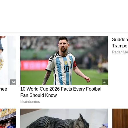
ిలిపితే బ్యాటరీ లైఫ్ తగ్గే అవకాశం ఉంటుంది. కాబట్టి గాలి
యడం మంచిది.