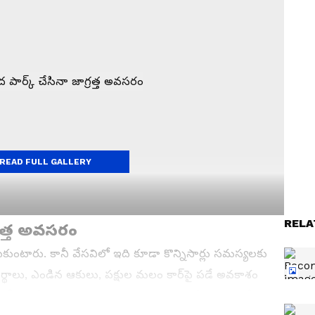
READ FULL GALLERY
RELA
గ్రత్త అవసరం
ుకుంటారు. కానీ వేసవిలో ఇది కూడా కొన్నిసార్లు సమస్యలకు
ర్థాలు, ఎండిన ఆకులు, పక్షుల మలం కార్‌పై పడే అవకాశం
డీపై గట్టిగా అతుక్కుపోతాయి. తర్వాత వాటిని శుభ్రం చేయడం