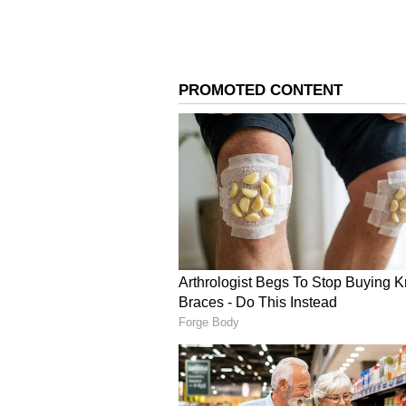
సమయంలో వేడి గాలి ఉండే ప్రదేశాల్లో కార్ న
సరిగా వచ్చే ప్రాంతాల్లోనే కార్ పార్క్ చే
4
5