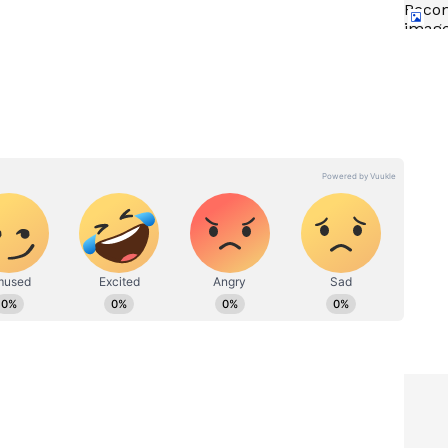
ు కొమ్మలు ఎండ కారణంగా బలహీనపడి కార్‌పై పడే ప్రమాదం కూడా
ినా చుట్టూ పరిస్థితిని గమనించడం అవసరం.
బాడీ...
PURE EV Etrys: బైక్ ల‌వ‌ర్స్‌కి
కొనడం
పండ‌గే.. 171 కిలోమీట‌ర్ల మైలేజ్ ఇచ్చే
ఎల‌క్ట్రిక్ బైక్