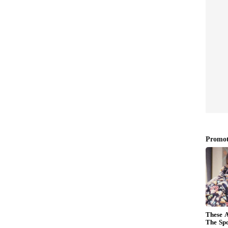
న్న ప్రదేశాల్లో పార్క్ చేయకండి
ం కూడా మంచిది కాదు. ముఖ్యంగా వేడి ఎక్కువగా ఉండే గోడల
ఉష్ణోగ్రత మరింత పెరుగుతుంది. దీనివల్ల కార్ ఇంజిన్, బ్యాటరీపై
కే కూలింగ్ సిస్టమ్ ఎక్కువగా పని చేస్తుంటుంది. అలాంటి