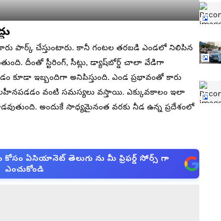
దు
కారు పార్క్ చేస్తుంటారు. కానీ గంటల తరబడి ఎండలో నిలిపిన
ి. దీంతో స్టీరింగ్, సీట్లు, డ్యాష్‌బోర్డ్ చాలా వేడిగా
వడం కూడా ఇబ్బందిగా అనిపిస్తుంది. ఎండ ప్రభావంతో కారు
ు బలహీనపడడం వంటి సమస్యలు వస్తాయి. ఎక్కువకాలం ఇలా
ాడవుతుంది. అందుకే సాధ్యమైనంత వరకు నీడ ఉన్న ప్రదేశంలో
సం ఏసియానెట్ తెలుగు ను మీ ఫ్రిఫర్డ్ సోర్స్ గా
ఎంచుకోండి