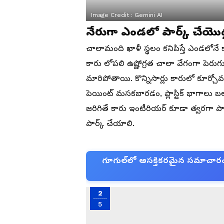
Image Credit :
Gemini AI
నేరుగా ఎండలో పార్క్ చేయొద్
చాలామంది ఖాళీ స్థలం కనిపిస్తే ఎండలోనే 
కారు లోపలి ఉష్ణోగ్రత చాలా వేగంగా పెరుగుతుంద
మారిపోతాయి. కొన్నిసార్లు కారులో కూర్చో
పెయింట్ మసకబారడం, ప్లాస్టిక్ భాగాల
జరిగితే కారు ఇంటీరియర్ కూడా త్వరగా ప
పార్క్ చేయాలి.
గూగుల్‌లో ఆసక్తికరమైన సమాచారం కో
2
5