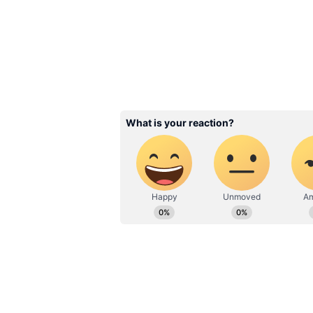
కష్టమవుతుంది. కొన్ని సందర్భాల్లో చెట్ట
ఉంటుంది. అందుకే చెట్టు కింద పార్క్ చేస
Related Articles
Cooler: ఫైబర్ లేదా ఐరన్ 
ఈ రెండింటిలో ఏ కూలర్ 
మంచిది.?
3
5