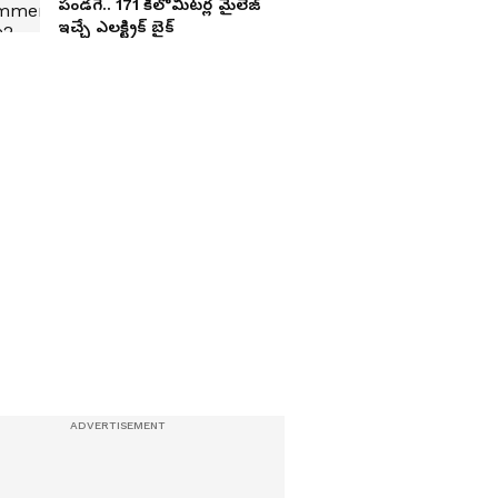
పండ‌గే.. 171 కిలోమీట‌ర్ల మైలేజ్
ఇచ్చే ఎల‌క్ట్రిక్ బైక్