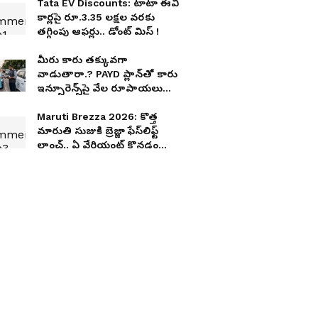
Tata EV Discounts: టాటా ఈవీ
కార్లపై రూ.3.35 లక్షల వరకు
తగ్గింపు ఆఫర్లు.. డోంట్ మిస్ !
మీరు కారు త‌క్కువ‌గా
వాడుతారా.? PAYD ప్లాన్‌తో కారు
ఇన్సూరెన్స్‌పై వేల రూపాయలు
ఆదా చేసుకోవచ్చు
Maruti Brezza 2026: కొత్త
మారుతి సుజుకి బ్రెజ్జా ఫేస్‌లిఫ్ట్
లాంచ్.. ఏ వేరియంట్ కొనడం
బెస్ట్? పూర్తి ఫీచర్లు, ధరల
వివరాలు