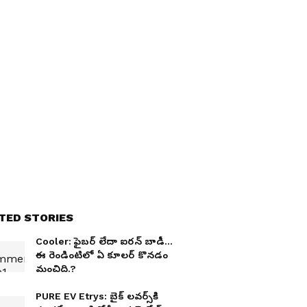
TED STORIES
Cooler: ఫైబర్ లేదా ఐరన్ బాడీ...
ఈ రెండింటిలో ఏ కూలర్ కొనడం
మంచిది.?
PURE EV Etrys: బైక్ ల‌వ‌ర్స్‌కి