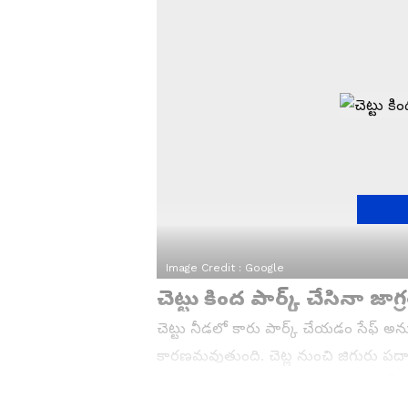
Image Credit :
Google
చెట్టు కింద పార్క్ చేసినా జా
చెట్టు నీడలో కారు పార్క్ చేయడం సేఫ్ అన
కారణమవుతుంది. చెట్ల నుంచి జిగురు పదా
ఉంటుంది. ఎండ వేడి కారణంగా ఇవి కార్ బా