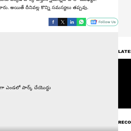
ు. అయితే దీనివ‌ల్ల కొన్ని స‌మ‌స్య‌లు త‌ప్ప‌వు.
Follow Us
LATE
RECO