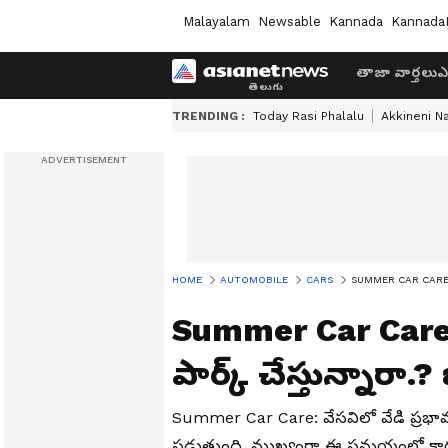
Malayalam
Newsable
Kannada
Kannada
తాజా వార్తలు
ఎ
TRENDING :
Today Rasi Phalalu
Akkineni N
HOME
AUTOMOBILE
CARS
SUMMER CAR CARE: ఎండ‌ల
Summer Car Care: 
పార్క్ చేస్తున్నారా.
Summer Car Care: వేసవిలో వేడి ప్రభ
పడుతుంది. ముఖ్యంగా ఈ స‌మ‌యంలో కారున