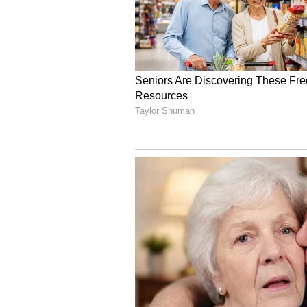
Image Credit :
Google
చెత్త కుప్పల దగ్గర కారు పా
రోడ్డు పక్కన ఉన్న చెత్త కుప్పలు, గ‌డ్డి
ఉష్ణోగ్రతల కారణంగా కొన్నిసార్లు చెత
పక్కనే కారు ఉంటే మంటలు వాహనానికి వ్యాప
అవకాశం ఉంది. కొన్ని సందర్భాల్లో వాహనం