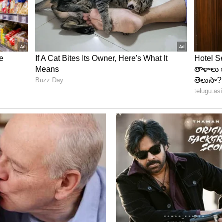
ర్క్ చేయడం ప్రమాదకరం
 దగ్గర కారు పార్క్ చేయడం కూడా చాలా ప్రమాదకరం. వేసవిలో అధిక
్తలో స్వయంగా మంటలు చెలరేగే అవకాశముంది. అలాంటి సమయంలో
ించే ప్రమాదం ఉంటుంది. దీని వల్ల భారీ నష్టం జరిగే
 పూర్తిగా దగ్ధమయ్యే ప్రమాదం కూడా ఉంటుంది. అందుకే