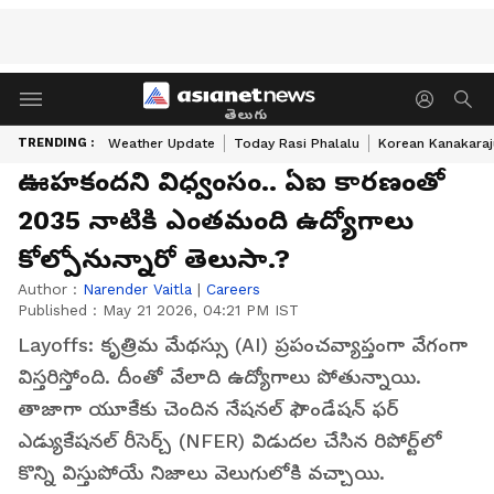
తెలుగు
TRENDING :
Weather Update
Today Rasi Phalalu
Korean Kanakaraj
ఊహ‌కంద‌ని విధ్వంసం.. ఏఐ కార‌ణంతో
2035 నాటికి ఎంత‌మంది ఉద్యోగాలు
కోల్పోనున్నారో తెలుసా.?
Author :
Narender Vaitla
|
Careers
Published :
May 21 2026, 04:21 PM IST
Layoffs: కృత్రిమ మేథ‌స్సు (AI) ప్రపంచవ్యాప్తంగా వేగంగా
విస్తరిస్తోంది. దీంతో వేలాది ఉద్యోగాలు పోతున్నాయి.
తాజాగా యూకేకు చెందిన నేషనల్ ఫౌండేషన్ ఫర్
ఎడ్యుకేషనల్ రీసెర్చ్ (NFER) విడుదల చేసిన రిపోర్ట్‌లో
కొన్ని విస్తుపోయే నిజాలు వెలుగులోకి వ‌చ్చాయి.