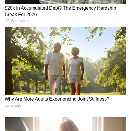
Projector: రూ. 3 వేల‌తో మీ ఇంటిని థియేట‌ర్‌గా
మార్చేయండి.. హైఎండ్ ఫీచ‌ర్ల‌తో స్మార్ట్ ప్రొజెక్ట‌ర్‌
పాత బ‌ట్ట‌లను ఏం చేయాలో అర్థంకావ‌డం లేదా.? ఇలా
చేస్తే ఇంటి అందం మార‌డం ఖాయం
3
5
Image Credit :
X
భవిష్యత్తులో ఏ రంగాల్లో ఉద్యోగ అవకాశాలు
పెరుగుతాయి?
అన్ని ఉద్యోగాలను AI భర్తీ చేయలేదని ఈ రిపోర్ట్‌ స్పష్టం