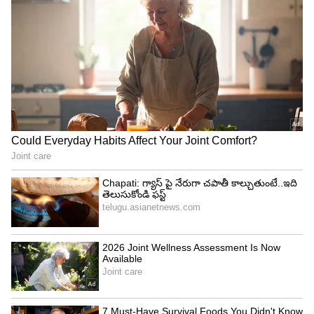
చేసింది. సృజనాత్మకత, భావోద్వేగ అవగాహన, మానవ
సంబంధాలు, క్లిష్టమైన నిర్ణయాలు తీసుకునే సామర్థ్యం
అవసరమైన రంగాల్లో ఉద్యోగ అవకాశాలు కొనసాగుతాయి.
ముఖ్యంగా న్యాయవాదులు, మేనేజ్‌మెంట్ నిపుణులు,
ఉపాధ్యాయులు, మానసిక వైద్యులు, కౌన్సిలర్లు వంటి
వృత్తులకు డిమాండ్ పెరిగే అవకాశం ఉంది. అయితే ఈ
రంగాల్లో కూడా AI సహకారంతో పని చేసే విధానం
మారవచ్చని నిపుణులు అభిప్రాయపడుతున్నారు.