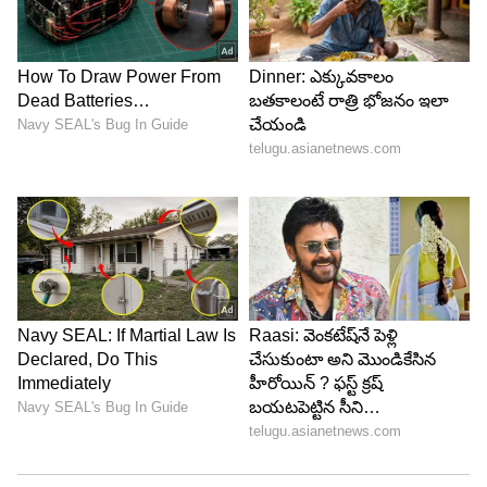
ప్రకారం అమెరికాలోని సుమారు 12 శాతం ఉద్యోగాలను AI
భర్తీ చేసే అవకాశం ఉంది. ముఖ్యంగా ఫైనాన్స్, ఆరోగ్య
సేవలు, ప్రొఫెషనల్ సర్వీసెస్ వంటి రంగాలు ఎక్కువగా
ప్రభావితమయ్యే అవకాశం ఉందని రిపోర్ట్ వెల్లడించింది. ఈ
రంగాల్లో డేటా విశ్లేషణ, రిపోర్టింగ్, సాధారణ నిర్ణయ
ప్రక్రియలను AI వేగంగా నిర్వహించగలదని పేర్కొంది.
5
5
Image Credit :
AI Photo
మారుతున్న కాలానికి నైపుణ్యాలే కీలకం