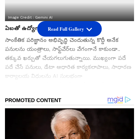
Image Credit :
Gemini AI
ఏఐతో ఉద్యోగాల‌పై పెరుగుతోన్న ముప్పు
Read Full Gallery
సాంకేతిక పరిజ్ఞానం అభివృద్ధి చెందుతున్న కొద్దీ అనేక
పనులను యంత్రాలు, సాఫ్ట్‌వేర్‌లు వేగంగానే కాకుండా..
తక్కువ ఖర్చుతో చేయగలుగుతున్నాయి. ముఖ్యంగా ప‌దే
ప‌దే చేసే పనులు, డేటా ఆధారిత కార్యకలాపాలు, సాధారణ
కార్యాలయ విధులను AI సులభంగా
నిర్వహించగలుగుతోంది. దీంతో కంపెనీలు ఉద్యోగుల కంటే
ఆటోమేషన్‌పై ఎక్కువగా ఆధారపడే అవకాశం ఉందని
నిపుణులు చెబుతున్నారు.
గూగుల్‌లో ఆసక్తికరమైన సమాచారం కోసం ఏసియానెట్ తెలుగు
ను మీ ఫ్రిఫర్డ్ సోర్స్ గా ఎంచుకోండి