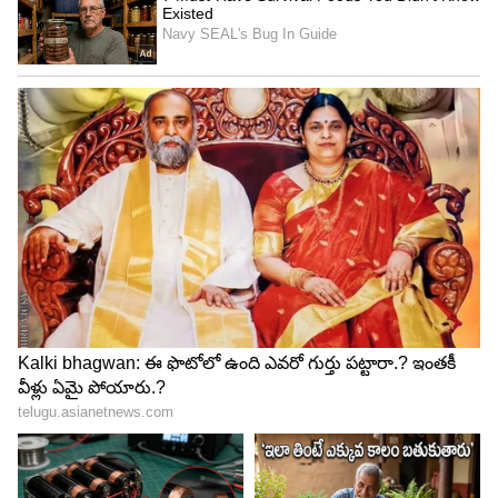
4
5
Image Credit :
X
అమెరికాలో కూడా ఇదే పరిస్థితి
బ్రిటన్ మాత్రమే కాదు, అమెరికాలో కూడా AI ఉద్యోగాలపై
ప్రభావం చూపుతోంది. తాజాగా విడుదలైన MIT రిపోర్ట్