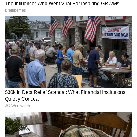
Image Credit :
Gemiini
ఏ ఉద్యోగాలకు ఎక్కువ ప్రమాదం?
NFER రిపోర్ట్ ప్రకారం ఫ్యాక్టరీ కార్మికులు, యంత్రాల
ఆపరేటర్లు, పరిపాలనా సహాయకులు (అడ్మినిస్ట్రేటివ్
అసిస్టెంట్లు), గిడ్డంగి ఉద్యోగులు, క్యాషియర్లు వంటి
ఉద్యోగాలు ఎక్కువ ప్రమాదంలో ఉన్నాయి. రాబోయే
సంవత్సరాల్లో ఈ పనులను ఆటోమేటెడ్ యంత్రాలు,
రోబోట్లు, AI ఆధారిత సాఫ్ట్‌వేర్‌లు నిర్వహించే అవకాశం
ఉంది. అదేవిధంగా ప్లంబింగ్, ఎలక్ట్రికల్ పనులు, రూఫింగ్
వంటి కొన్ని సాంకేతిక రంగాల్లో కూడా రోబోటిక్స్ వినియోగం
పెరగవచ్చని రిపోర్ట్ పేర్కొంది.