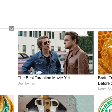
వల్ల తక్కువ వెలుతురులో కూడా చాలా స్పష్టమైన ఫొటోలు,
ోలు తీయొచ్చు.