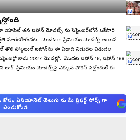
స్తోంది
ా యాపిల్ తన ఐఫోన్ మోడల్స్ ను సెప్టెంబర్‌లోనే ఒకేసారి
ఆ పద్దతి మారబోతోందట. మొదటగా ప్రీమియం మోడల్స్ అయిన
యాపిల్ తొలి ఫోల్డబుల్ ఐఫోన్‌ను ఈ ఏడాది విడుదల విడుదల
ప్టెంబర్లో కాదు 2027 మొదట్లో. మొదట ఐఫోన్ 18, ఐఫోన్ 18e
టాక్. ప్రీమియం మోడల్స్‌పై ఎక్కువ ఫోకస్ పెట్టేందుకే ఈ
సం ఏసియానెట్ తెలుగు ను మీ ఫ్రిఫర్డ్ సోర్స్ గా
ఎంచుకోండి