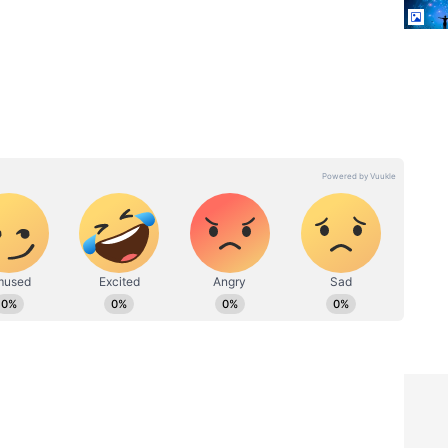
Jupiter Transit: జూన్ 18 నుండి
హిళలు తమ
ఈ 3 రాశుల వారి దశ తిరుగుతుంది,
డతారో
గురు గ్రహం వల్ల ప్రమోషన్