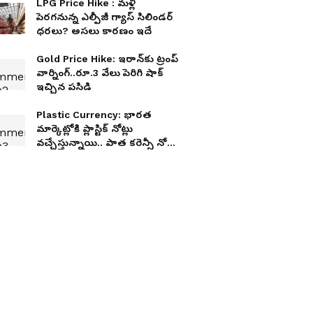
LPG Price Hike : మళ్లీ
పెరగనున్న ఎల్పీజీ గ్యాస్ సిలిండర్
ధరలు? అసలు కారణం ఇదే
Gold Price Hike: ఇరాన్‌కు ట్రంప్
వార్నింగ్..రూ.3 వేలు పెరిగి షాక్
ఇచ్చిన పసిడి
Plastic Currency: భారత
మార్కెట్లోకి ప్లాస్టిక్ నోట్లు
వచ్చేస్తున్నాయి.. పాత కరెన్సీ నోట్ల
సంగతేంటి?