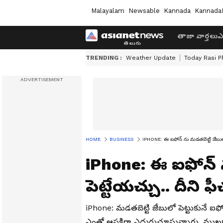
Malayalam
Newsable
Kannada
Kannada
తాజా వార్తలు
ఎ
TRENDING :
Weather Update
Today Rasi P
HOME
BUSINESS
IPHONE: ఈ ఐఫోన్ ను మడతబెట్టి జేబులో పెట్
iPhone: ఈ ఐఫోన్ 
పెట్టేయచ్చు.. దీని ఫీచ
iPhone: మడతబెట్టి జేబులో పెట్టుకునే ఐఫోన
ఎంతో ఆసక్తిగా ఎదురుచూస్తున్నారు. ముఖ్య