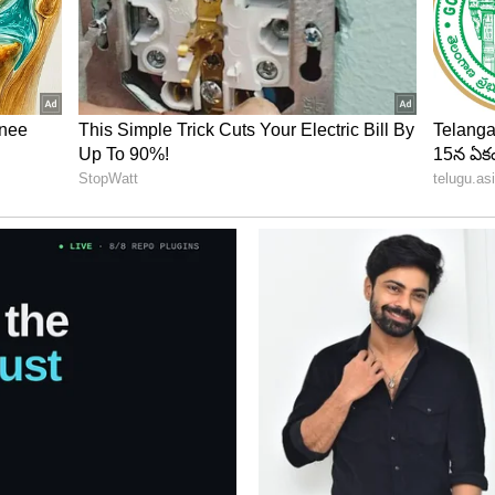
ి ఫోల్డబుల్ ఫోన్‌ను పరిచయం చేయొచ్చు. దీనికి ఐఫోన్ ఫోల్డ్
ne Ultra) అని పేరు పెట్టే అవకాశం ఉంది.• ఇది 7.8 అంగుళాల
్లేతో పుస్తకంలా మడిచే (Book-style) డిజైన్‌లో ఉంటుందని
ారణంగా కనిపించే 'క్రీజ్' (ముడత) లేకుండా ఉండేలా యాపిల్