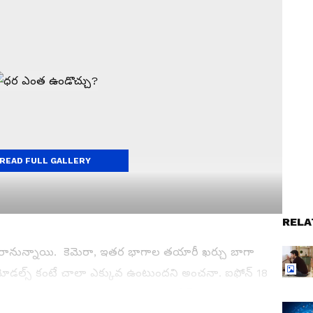
READ FULL GALLERY
RELA
ో రానున్నాయి. కెమెరా, ఇతర భాగాల తయారీ ఖర్చు బాగా
త మోడల్స్ కంటే చాలా ఎక్కువ ఉంటుందని అంచనా. ఐఫోన్ 18
ంచి రూ. 1,60,000 మధ్య ఉండొచ్చు (స్టోరేజ్‌ను బట్టి ధర