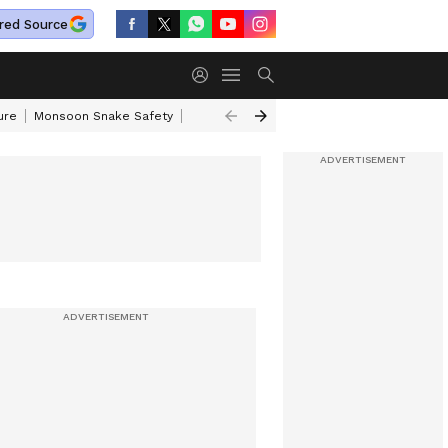
red Source
ure
Monsoon Snake Safety
Akkineni Nageswara Rao
IRCTC Tour Pac