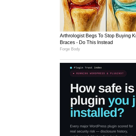
Image Credit :
Gemini
మడతపెట్టే ఐఫోన్
ఐఫోన్ 18 సిరీస్‌తో పాటే యాపిల్ తన మొదట
(iPhone Fold) లేదా ఐఫోన్ అల్ట్రా (iPho
ఇన్నర్ డిస్‌ప్లే, 5.5 అంగుళాల ఔటర్ డిస్‌ప
చెబుతున్నారు.• ఫోల్డబుల్ స్క్రీన్లపై సాధ