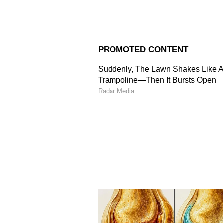
కెమెరాలలో మాత్రమే కనిపించే ఫీచర్. దీని
మెరుగైన డెప్త్ కంట్రోల్, నాణ్యమైన వీడియ
4
4