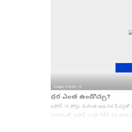
Image Credit :
X
ధర ఎంత ఉండొచ్చు?
ఐఫోన్ 18 ఫోన్లు మరింత ఆధునిక ఫీచర్లత
పెరగడంతో, ఐఫోన్ 18 ప్రో సిరీస్ ధర పా
ప్రో మ్యాక్స్ ప్రారంభ ధర రూ. 1,45,000 ను