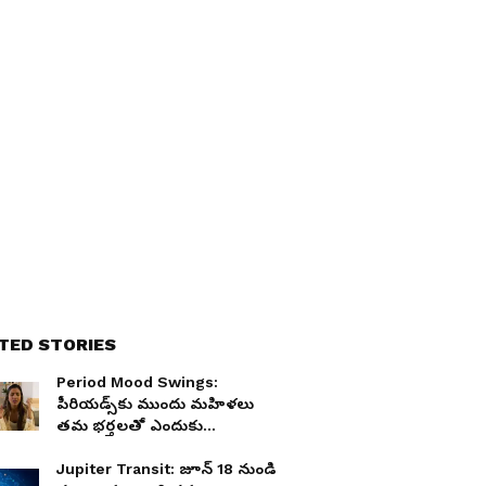
TED STORIES
Period Mood Swings:
పీరియడ్స్‌కు ముందు మహిళలు
తమ భర్తలతో ఎందుకు
గొడవపడతారో తెలుసా?
Jupiter Transit: జూన్ 18 నుండి