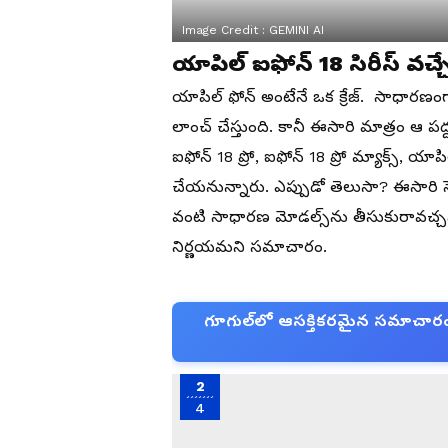
Image Credit :
GEMINI AI
యాపిల్ ఐఫోన్ 18 సిరీస్ వచ్చే
యాపిల్ ఫోన్ అంటేనే ఒక క్రేజ్. సాధారణంగ
లాంచ్ చేస్తుంది. కానీ ఈసారి మాత్రం 
ఐఫోన్ 18 ప్రో, ఐఫోన్ 18 ప్రో మ్యాక్స్, 
చేయనున్నారు. ఎప్పుడో తెలుసా? ఈసారి సె
వంటి సాధారణ మోడల్స్‌ను తీసుకురావచ్చని 
నిర్ణయమని సమాచారం.
గూగుల్‌లో ఆసక్తికరమైన సమాచారం కో
2
4