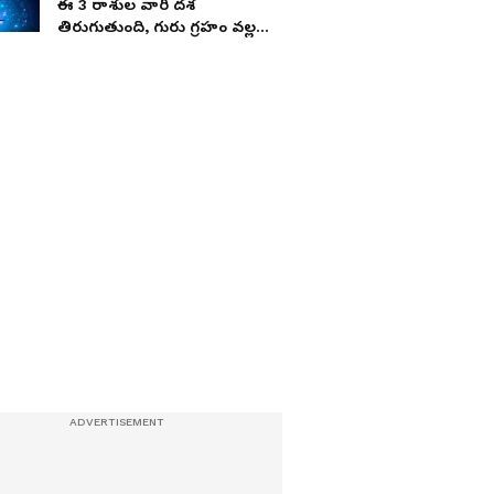
ఈ 3 రాశుల వారి దశ
తిరుగుతుంది, గురు గ్రహం వల్ల
ప్రమోషన్