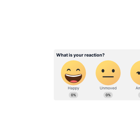
మారుతుంది).
Related Articles
Period Mood Swings:
పీరియడ్స్‌కు ముందు మ
భర్తలతో ఎందుకు గొడవప
తెలుసా?
3
4