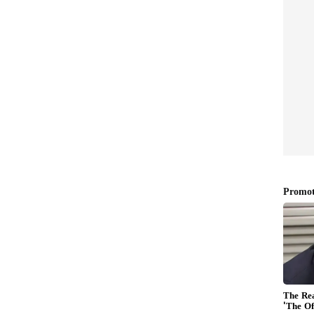
్‌డేట్
ిపెద్ద మార్పుగా తెలుస్తోంది. ప్రముఖ యాపిల్ విశ్లేషకుడు
 ఇందులో వేరియబుల్ అపెర్చర్ (Variable Aperture) కెమెరా
డల్స్‌లో ఉన్న ఫిక్స్‌డ్ (Fixed f/1.78) అపెర్చర్‌కు బదులుగా,
ెక్నాలజీని ఇందులో వాడతారు. • ఇది కేవలం ప్రొఫెషనల్