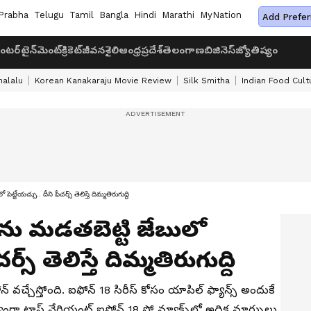
Prabha
Telugu
Tamil
Bangla
Hindi
Marathi
MyNation
Add Prefer
ంటర్‌టైన్‌మెంట్
క్రికెట్
జీవనశైలి
ఆంధ్రప్రదేశ్
తెలంగాణ
బిజినెస్
జ్యోతిష్యం
halalu
Korean Kanakaraju Movie Review
Silk Smitha
Indian Food Cult
టేయచ్చు.. దీని ఫీచర్స్ తెలిస్తే దిమ్మతిరుగుద్ది
ను మడతబెట్టి జేబులో
ర్స్ తెలిస్తే దిమ్మతిరుగుద్ది
్ వచ్చేస్తోంది. ఐఫోన్ 18 సిరీస్ కోసం యాపిల్ ఫ్యాన్స్ అందుకే
ంగా టాప్ వేరియంట్ ఐఫోన్ 18 ప్రో మ్యాక్స్‌లో అధిక మార్పులు