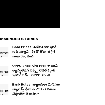
MMENDED STORIES
Gold Prices: మహిళలకు భారీ
గుడ్ న్యూస్.. రెండో రోజు తగ్గిన
బంగారం, వెండి
OPPO Enco Air5 Pro: నాయిస్
క్యాన్సిలేషన్ నెక్స్ట్ లెవెల్ కిర్రాక్
ఇయర్‌బడ్స్.. OPPO నుంచి
దుమ్ములేపే Enco Air5 Pro
వచ్చేసింది
Bank Rules: బ్యాంకులు మినిమం
బ్యాలెన్స్ ఫీజు ఎందుకు వసూలు
చేస్తాయో తెలుసా.?