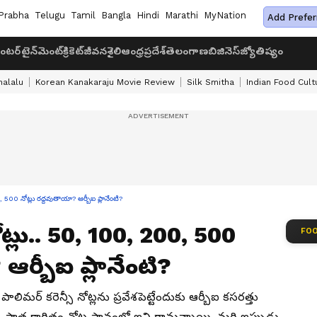
Prabha
Telugu
Tamil
Bangla
Hindi
Marathi
MyNation
Add Prefer
ంటర్‌టైన్‌మెంట్
క్రికెట్
జీవనశైలి
ఆంధ్రప్రదేశ్
తెలంగాణ
బిజినెస్
జ్యోతిష్యం
halalu
Korean Kanakaraju Movie Review
Silk Smitha
Indian Food Cult
00, 500 నోట్లు రద్దవుతాయా? ఆర్బీఐ ప్లానేంటి?
నోట్లు.. 50, 100, 200, 500
FOO
ఆర్బీఐ ప్లానేంటి?
 పాలిమర్ కరెన్సీ నోట్లను ప్రవేశపెట్టేందుకు ఆర్బీఐ కసరత్తు
యి. పాత కాగితం నోట్ల స్థానంలో ఇవి రానున్నాయి. మరి ఇప్పుడు