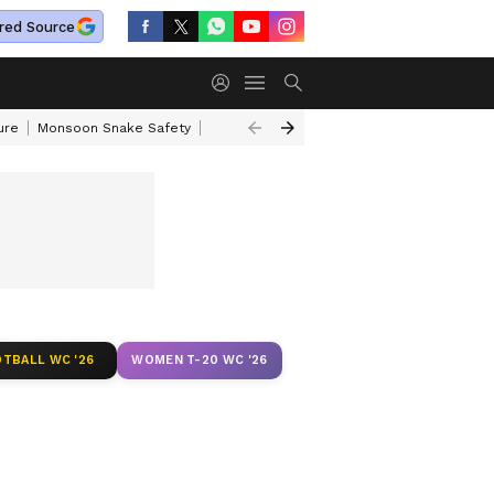
red Source
ure
Monsoon Snake Safety
Akkineni Nageswara Rao
IRCTC Tour Pac
TBALL WC '26
WOMEN T-20 WC '26