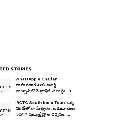
TED STORIES
WhatsApp e Challan:
వాహనదారులకు అలర్ట్..
వాట్సాప్‌లోనే ట్రాఫిక్ చలాన్లు.. 30
రోజుల్లో ఆ పని చేయకపోతే లైసెన్స్
కట్ !
IRCTC South India Tour: ఒక్క
టికెట్‌తో రామేశ్వరం, అరుణాచలం
సహా 7 పుణ్యక్షేత్రాల దర్శనం..
ఐఆర్‌సీటీసీ బంపర్ ఆఫర్