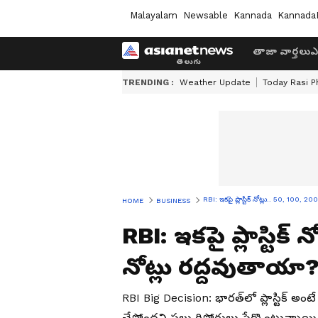
Malayalam
Newsable
Kannada
Kannada
తాజా వార్తలు
ఎ
TRENDING :
Weather Update
Today Rasi P
RBI: ఇకపై ప్లాస్టిక్ నోట్లు.. 50, 100, 2
HOME
BUSINESS
RBI: ఇకపై ప్లాస్టిక్ 
నోట్లు రద్దవుతాయా? 
RBI Big Decision: భారత్‌లో ప్లాస్టిక్ అంటే
చేస్తోందని పలు రిపోర్టులు పేర్కొంటున్నా