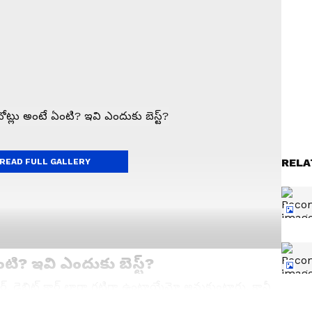
RELA
READ FULL GALLERY
ఏంటి? ఇవి ఎందుకు బెస్ట్?
 కార్డ్, డెబిట్ కార్డ్ లాగా గట్టిగా ఉంటాయేమో అనుకుంటారు. కానీ
మర్ అనే సన్నని, ఫ్లెక్సిబుల్ ప్లాస్టిక్ మెటీరియల్‌తో