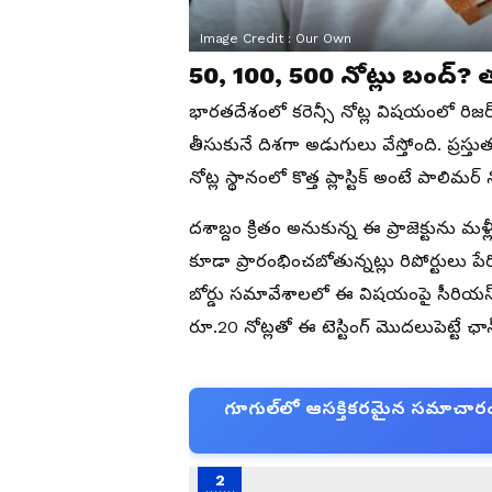
Image Credit :
Our Own
50, 100, 500 నోట్లు బంద్? త్వరల
భారతదేశంలో కరెన్సీ నోట్ల విషయంలో రిజర
తీసుకునే దిశగా అడుగులు వేస్తోంది. ప్
నోట్ల స్థానంలో కొత్త ప్లాస్టిక్ అంటే పాలిమర్
దశాబ్దం క్రితం అనుకున్న ఈ ప్రాజెక్టును మళ్లీ
కూడా ప్రారంభించబోతున్నట్లు రిపోర్టులు ప
బోర్డు సమావేశాలలో ఈ విషయంపై సీరియస్ చ
రూ.20 నోట్లతో ఈ టెస్టింగ్ మొదలుపెట్టే ఛాన
గూగుల్‌లో ఆసక్తికరమైన సమాచారం కో
2