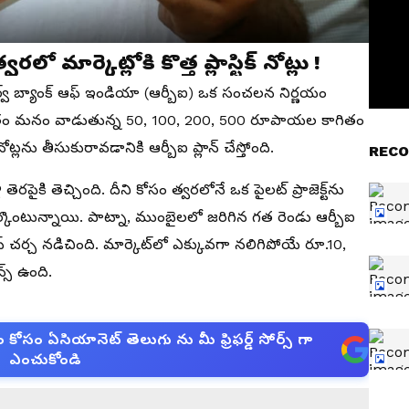
ో మార్కెట్లోకి కొత్త ప్లాస్టిక్ నోట్లు !
్వ్ బ్యాంక్ ఆఫ్ ఇండియా (ఆర్బీఐ) ఒక సంచలన నిర్ణయం
రస్తుతం మనం వాడుతున్న 50, 100, 200, 500 రూపాయల కాగితం
 నోట్లను తీసుకురావడానికి ఆర్బీఐ ప్లాన్ చేస్తోంది.
RECO
 తెరపైకి తెచ్చింది. దీని కోసం త్వరలోనే ఒక పైలట్ ప్రాజెక్ట్‌ను
ేర్కొంటున్నాయి. పాట్నా, ముంబైలలో జరిగిన గత రెండు ఆర్బీఐ
ర్చ నడిచింది. మార్కెట్‌లో ఎక్కువగా నలిగిపోయే రూ.10,
్స్ ఉంది.
సం ఏసియానెట్ తెలుగు ను మీ ఫ్రిఫర్డ్ సోర్స్ గా
ఎంచుకోండి