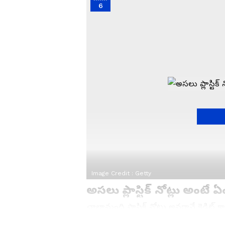
6
Image Credit :
Getty
అసలు ప్లాస్టిక్ నోట్లు అంటే 
చాలామంది ప్లాస్టిక్ నోట్లు అనగానే క్రెడిట్
అది తప్పు. ఇవి కాటన్ పేపర్‌కు బదులుగా పాలి