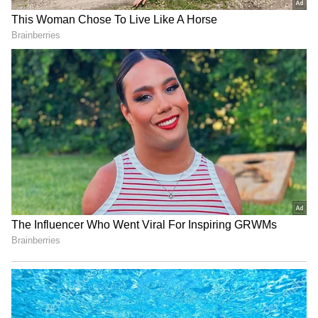
3
5
Image Credit :
Getty
కర్కాటక రాశి...
ఈ మూడు గ్రహాల అరుదైన కలయిక కర్కాటక రాశిలోనే
జరుగుతుంది. కాబట్టి.. ఈ రాశివారికి మరింత అద్భుతంగా
జీవితం మారుతుంది.మీ మాట తీరును అందరూ
మెచ్చుకుంటారు. ముఖ్యంగా మీ మాటలకు అందరూ
ప్రభావితం అవుతారు. మిమ్మల్ని మెచ్చుకుంటారు. మంచి
గుర్తింపు లభిస్తుంది. చేసే ప్రతి పనిలోనూ విజయం