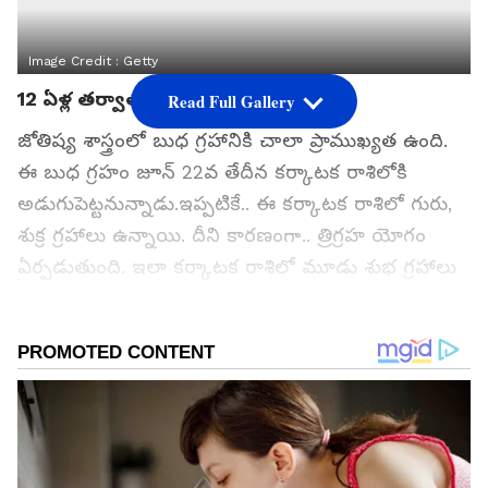
Image Credit :
Getty
12 ఏళ్ల తర్వాత కలుస్తున్న గ్రహాలు...
Read Full Gallery
జోతిష్య శాస్త్రంలో బుధ గ్రహానికి చాలా ప్రాముఖ్యత ఉంది.
ఈ బుధ గ్రహం జూన్ 22వ తేదీన కర్కాటక రాశిలోకి
అడుగుపెట్టనున్నాడు.ఇప్పటికే.. ఈ కర్కాటక రాశిలో గురు,
శుక్ర గ్రహాలు ఉన్నాయి. దీని కారణంగా.. త్రిగ్రహ యోగం
ఏర్పడుతుంది. ఇలా కర్కాటక రాశిలో మూడు శుభ గ్రహాలు
కలవడం చాలా అరుదుగా జరుగుతుంది. దాదాపు 12 ఏళ్ల
తర్వాత మళ్లీ జూన్ 22న జరగనుంది. ఈ శుభ త్రిగ్రహ
యోగం.. నాలుగు రాశులకు అద్భుతమైన ప్రయోజనాలను
తీసుకురానుంది. ముఖ్యంగా ఆ రోజు నుంచి ఈ రాశుల
వారికి గోల్డెన్ పీరియడ్ మొదలైనట్లే. మరి.. ఆ రాశులేంటో
చూద్దాం...