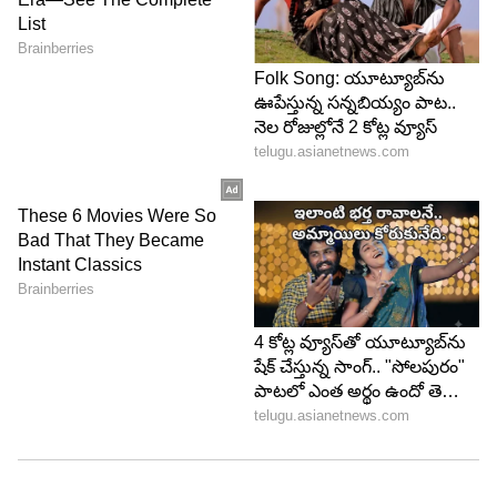
ఆదాయం చేస్తారు. దీని వల్ల సంపద రెట్టింపు అవుతుంది.
కోరుకున్నవన్నీ జరుగుతాయి. ప్రియమైన వారితో ప్రయాణాలు
కూడా చేస్తారు
5
5
Image Credit :
Pixabay
మీన రాశి...
జూన్ 22 తర్వాత మీన రాశివారికి కూడా జీవితం
ఆనందంగా మారుతుంది. త్రి గ్రహ యోగం మీన రాశివారికి
అద్భుతమైన శుభ ఫలితాలను అందిస్తుంది. శుభవార్తలు