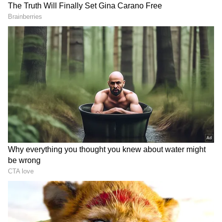
Image Credit :
Getty
వృషభ రాశి..
కర్కాటక రాశిలో ఏర్పడుతున్న త్రిగ్రహ యోగం వృషభ
రాశివారికి చాలా అనుకూలంగా ఉంటుంది. శుభ ఫలితాలను
తీసుకు వస్తుంది.ఈ సమయంలో ఈ రాశివారి ఆత్మవిశ్వాసం
పెరుగుతుంది. పనితీరు మెరుగుపడుతుంది. ఉద్యోగంలో
మంచి గుర్తింపు పొందుతారు. మీ మాటకు విలువ
పెరుగుతుంది. సమాజంలో మంచి గుర్తింపు లభిస్తుంది. తమ
కుటుంబ సభ్యులతో ఆనందంగా గడుపుతారు. మీరు చేసిన
పనికి గుర్తింపు లభిస్తుంది. లైఫ్ లో ఇప్పటి వరకు ఇంత