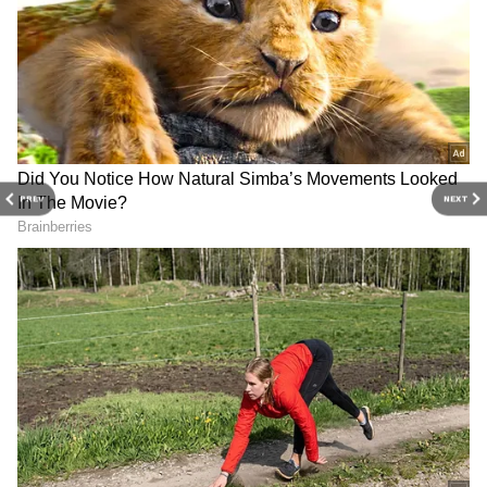
ఆనందం చూడలేదా అన్నట్లుగా జీవితం మారుతుంది.
అంతేకాకుండా అనేక మార్గాల నుంచి డబ్బు కూడా వస్తుంది.
PREV
NEXT
Related Articles
Tripushkara Yoga: జూన్ 16 తర్వాత ఈ 4 రాశుల
వారికి ధన వర్షమే, అదృష్టం తోడుగా నిలుస్తుంది..!
Guru Gochar: ఐదు నెలలు ఈ రాశులకు తిరుగు
లేదు, గురు ఆశీర్వాదంతో ప్రమోషన్ పక్కా, ఫుల్ పైసల్