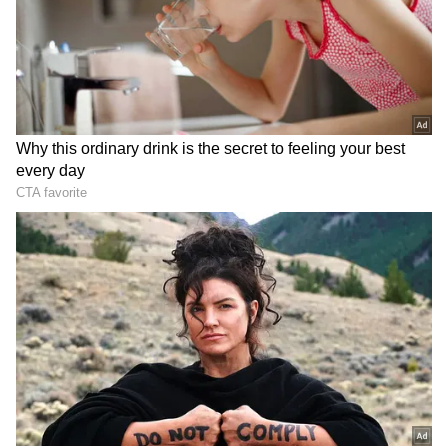
గూగుల్‌లో ఆసక్తికరమైన సమాచారం కోసం ఏసియానెట్ తెలుగు
ను మీ ఫ్రిఫర్డ్ సోర్స్ గా ఎంచుకోండి
2
5