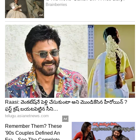
4
5
Image Credit :
Pixabay
కన్య రాశి...
త్రి గ్రహి యోగం కన్య రాశి వారికి ఆర్థికంగా బాగా
కలిసిరానుంది. పట్టిందల్లా బంగారమే అవుతుంది. చేసిన ప్రతి
పనిలోనూ విజయం అందుకుంటారు. కోరుకున్న ఉద్యోగం
లభిస్తుంది. మంచి ప్రమోషన్స్ అందుకుంటారు. గతంలో
పెట్టిన పెట్టుబడులకు ఇప్పుడు మంచి లాభాలు
అందుకుంటారు. సంపాదించిన డబ్బు నుంచి మంచిగా