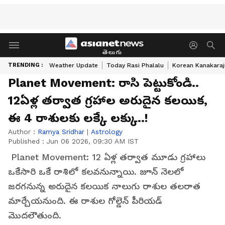
తెలుగు
TRENDING :
Weather Update
Today Rasi Phalalu
Korean Kanakaraj
Planet Movement: రాసి పెట్టుకోండి..
12ఏళ్ల తర్వాత గ్రహాల అరుదైన కలయిక,
ఈ 4 రాశులకు లక్కే లక్కు..!
Author :
Ramya Sridhar
|
Astrology
Published :
Jun 06 2026, 09:30 AM IST
Planet Movement: 12 ఏళ్ల తర్వాత మూడు గ్రహాలు
ఒకేసారి ఒకే రాశిలో కలవనున్నాయి. జూన్ నెలలో
జరగనున్న అరుదైన కలయిక నాలుగు రాశుల తలరాత
మార్చేయనుంది. ఈ రాశుల గోల్డెన్ పీరియడ్
మొదలౌతుంది.