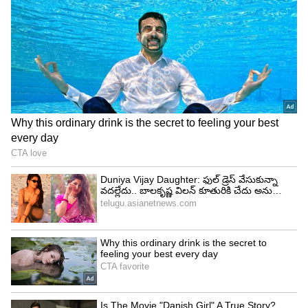
అందుకుంటారు. సమాజంలో మంచి గౌరవ, మర్యాదాలు
అందుకుంటారు. జీవిత భాగస్వామితో ఆనందంగా
గడుపుతారు.కెరీర్ లో కొత్త అవకాశాలు అందుకుంటారు.
జీతం పెరుగుతుంది. అనుకోని ఆదాయాలు అందుకుంటారు.
వ్యాపారాల్లోనూ రెట్టింపు లాభాలు అందుకుంటారు.